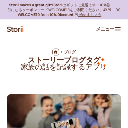
Storii makes a great gift!
Storiiはギフトに最適です！10%割
引になるクーポンコードWELCOME10をご利用ください。🎁 🎁
WELCOME10
for a
10% Discount
🎁
始めましょう
メニュー
ブログ
ストーリーブログタグ
家族の話を記録するアプリ