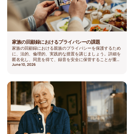
家族の回顧録におけるプライバシーの課題
家族の回顧録における親族のプライバシーを保護するため
に、法的、倫理的、実践的な措置を講じましょう。詳細を
匿名化し、同意を得て、録音を安全に保管することが重要
June 10, 2026
です。