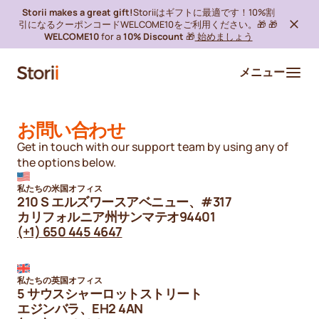
Storii makes a great gift!
Storiiはギフトに最適です！10%割
引になるクーポンコードWELCOME10をご利用ください。🎁 🎁
WELCOME10
for a
10% Discount
🎁
始めましょう
メニュー
お問い合わせ
Get in touch with our support team by using any of
the options below.
私たちの米国オフィス
210 S エルズワースアベニュー、#317
カリフォルニア州サンマテオ94401
(+1) 650 445 4647
私たちの英国オフィス
5 サウスシャーロットストリート
エジンバラ、EH2 4AN