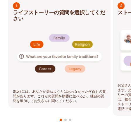
1
2
ライフストーリーの質問を選択してくだ
スト
さい
お父さ
ます。
Storiiには、あなたが尋ねようとは思わなかった何百もの質
リーの
問があります。これらの質問を順番に並べるか、独自の質
は、都
問を追加してお父さんに聞いてください。
ストー
電話で