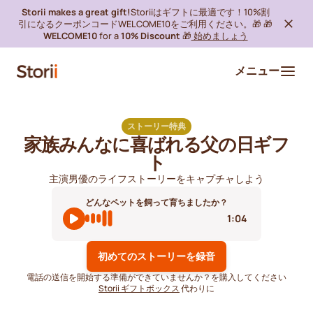
Storii makes a great gift!
Storiiはギフトに最適です！10%割
引になるクーポンコードWELCOME10をご利用ください。🎁 🎁
WELCOME10
for a
10% Discount
🎁
始めましょう
メニュー
ストーリー特典
家族みんなに喜ばれる父の日ギフ
ト
主演男優のライフストーリーをキャプチャしよう
どんなペットを飼って育ちましたか？
1:04
初めてのストーリーを録音
電話の送信を開始する準備ができていませんか？を購入してください
Storii ギフトボックス
代わりに