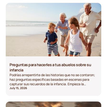
Preguntas para hacerles a tus abuelos sobre su
infancia
Podrías arrepentirte de las historias que no se contaron;
haz preguntas específicas basadas en escenas para
capturar sus recuerdos de la infancia. Empieza la
July 15, 2026
conversación hoy mismo.