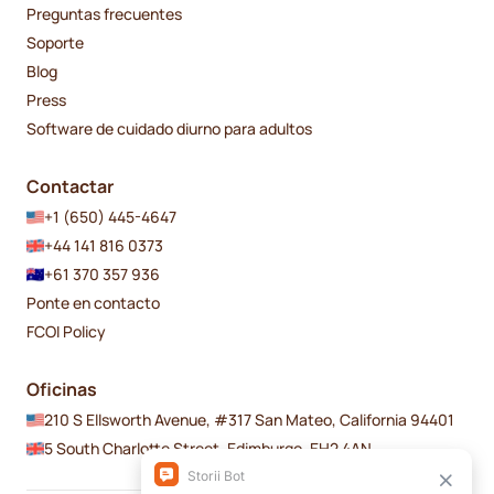
Preguntas frecuentes
Soporte
Blog
Press
Software de cuidado diurno para adultos
Contactar
+1 (650) 445-4647
+44 141 816 0373
+61 370 357 936
Ponte en contacto
FCOI Policy
Oficinas
210 S Ellsworth Avenue, #317 San Mateo, California 94401
5 South Charlotte Street, Edimburgo, EH2 4AN