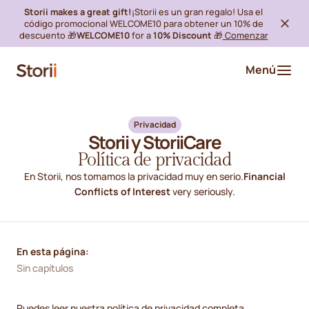
Storii makes a great gift!
¡Storii es un gran regalo! Usa el
código promocional WELCOME10 para obtener un 10% de
descuento 🎁
WELCOME10
for a
10% Discount
🎁
Comenzar
Menú
Privacidad
Storii y StoriiCare
Política de privacidad
En Storii, nos tomamos la privacidad muy en serio.
Financial
Conflicts of Interest
very seriously.
En esta página:
Sin capítulos
Puedes leer nuestra política de privacidad completa