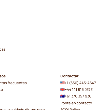
adas
sos
Contactar
ntas frecuentes
+1 (650) 445-4647
te
+44 141 816 0373
+61 370 357 936
Ponte en contacto
re de cuidado diurno para
FCOI Policy