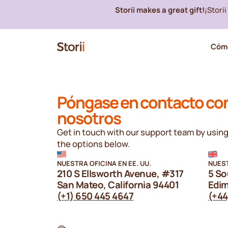
Storii makes a great gift!
¡Stori
Cómo
Póngase en contacto co
nosotros
Get in touch with our support team by using
the options below.
NUESTRA OFICINA EN EE. UU.
NUEST
210 S Ellsworth Avenue, #317
5 So
San Mateo, California 94401
Edim
(+1) 650 445 4647
(+44