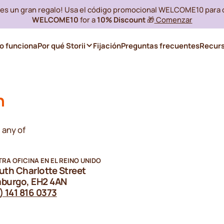
i es un gran regalo! Usa el código promocional WELCOME10 para
WELCOME10
for a
10% Discount
🎁
Comenzar
 funciona
Por qué Storii
Fijación
Preguntas frecuentes
Recur
n
 any of
RA OFICINA EN EL REINO UNIDO
uth Charlotte Street
burgo, EH2 4AN
) 141 816 0373