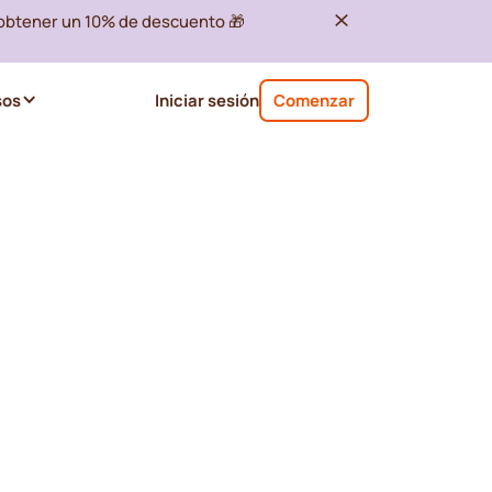
 obtener un 10% de descuento 🎁
sos
Iniciar sesión
Comenzar