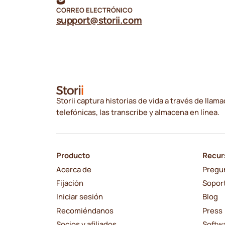
CORREO ELECTRÓNICO
support@storii.com
Storii captura historias de vida a través de llam
telefónicas, las transcribe y almacena en línea.
Producto
Recur
Acerca de
Pregu
Fijación
Sopor
Iniciar sesión
Blog
Recomiéndanos
Press
Socios y afiliados
Softwa