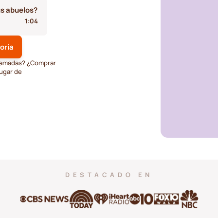
us abuelos?
1:04
oria
 llamadas? ¿Comprar
ugar de
DESTACADO EN