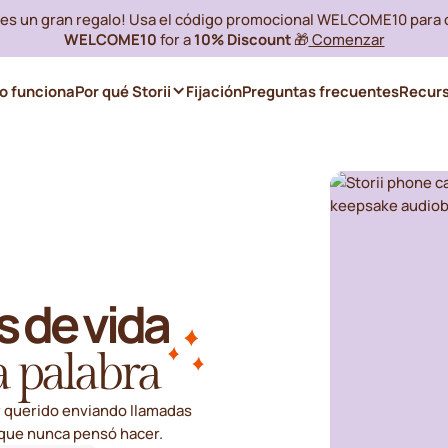
i es un gran regalo! Usa el código promocional WELCOME10 para
WELCOME10
for a
10% Discount
🎁
Comenzar
 funciona
Por qué Storii
Fijación
Preguntas frecuentes
Recur
s de vida
a palabra
r querido enviando llamadas
 que nunca pensó hacer.