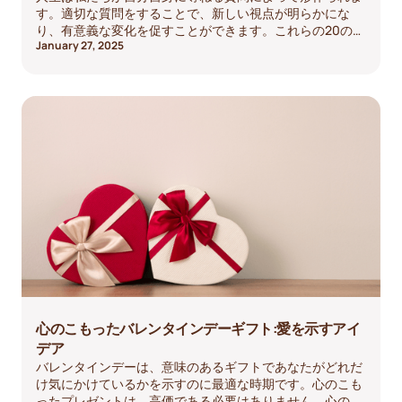
す。適切な質問をすることで、新しい視点が明らかにな
り、有意義な変化を促すことができます。これらの20の質
January 27, 2025
問は、人生を振り返り、変えるのに役立つように設計され
ています。
心のこもったバレンタインデーギフト:愛を示すアイ
デア
バレンタインデーは、意味のあるギフトであなたがどれだ
け気にかけているかを示すのに最適な時期です。心のこも
ったプレゼントは、高価である必要はありません。心のこ