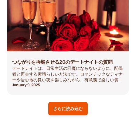
つながりを再燃させる20のデートナイトの質問
デートナイトは、日常生活の邪魔にならないように、配偶
者と再会する素晴らしい方法です。ロマンチックなディナ
ーや居心地の良い夜を楽しみながら、有意義で楽しい質問
January 9, 2025
をすることで、絆を深め、関係に新鮮なエネルギーをもた
らすことができます。次のデートの夜にパートナーとの魅
力的な会話を促すための、心のこもった20の質問をご紹介
します。
さらに読み込む