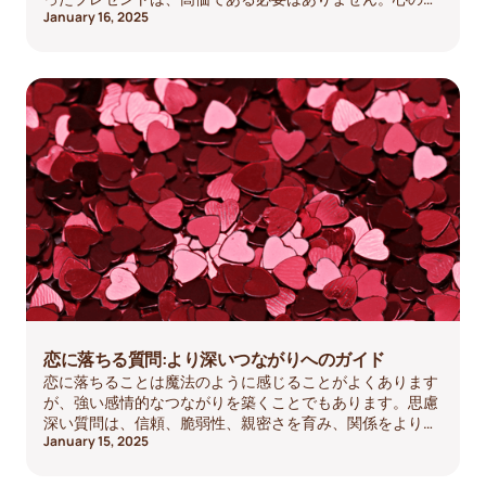
January 16, 2025
もった贈り物をすればいいのです。パートナー、友人、家
族のために買い物をする場合でも、このガイドは完璧なバ
レンタインデーギフトを見つけるのに役立ちます。
恋に落ちる質問:より深いつながりへのガイド
恋に落ちることは魔法のように感じることがよくあります
が、強い感情的なつながりを築くことでもあります。思慮
深い質問は、信頼、脆弱性、親密さを育み、関係をより深
January 15, 2025
く、より有意義なものにするのに役立ちます。