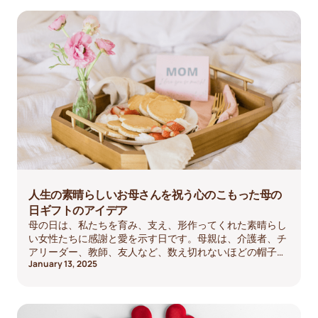
人生の素晴らしいお母さんを祝う心のこもった母の
日ギフトのアイデア
母の日は、私たちを育み、支え、形作ってくれた素晴らし
い女性たちに感謝と愛を示す日です。母親は、介護者、チ
アリーダー、教師、友人など、数え切れないほどの帽子を
January 13, 2025
かぶっています。彼女たちがどれほど特別な存在であるか
を反映した形で祝われるべきなのです。完璧なギフトを見
つけるのに苦労していても、心配はいりません。母の日を
忘れられないものにするためのさまざまなアイデアをご用