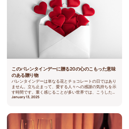
意しています。
このバレンタインデーに贈る20の心のこもった意味
のある贈り物
バレンタインデーは単なる花とチョコレートの日ではあり
ません。立ち止まって、愛する人々への感謝の気持ちを示
す時間です。重く感じることが多い世界では、こうしたさ
January 13, 2025
さやかな愛と思いやりの行いが、切望されていた軽さと喜
びをもたらしてくれます。今年は、伝統的な方法を超え
て、心のこもった意味のある贈り物を選んでみてはいかが
でしょうか。心のこもったDIYから体験、クリエイティブ
なサービスまで、バレンタインデーのギフトにインスピレ
ーションを与える20のアイデアをご紹介します。