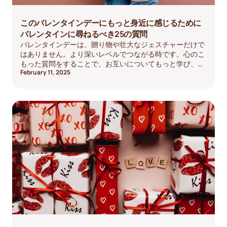
このバレンタインデーにもっと身近に感じるために
バレンタインに尋ねるべき25の質問
バレンタインデーは、贈り物や壮大なジェスチャーだけで
はありません。より深いレベルでつながる時です。心のこ
もった質問をすることで、お互いについてもっと学び、思
February 11, 2025
い出し、共に成長することができます。絆を強める方法を
探しているなら、バレンタインに聞くべき25の有意義な質
問をご紹介します。