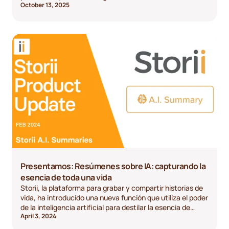
October 13, 2025
Presentamos: Resúmenes sobre IA: capturando la
esencia de toda una vida
Storii, la plataforma para grabar y compartir historias de
vida, ha introducido una nueva función que utiliza el poder
de la inteligencia artificial para destilar la esencia de
April 3, 2024
todas tus historias, transformando horas de audio en un
resumen breve y fácil de leer.