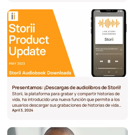
Presentamos: ¡Descargas de audiolibros de Storii!
Storii, la plataforma para grabar y compartir historias de
vida, ha introducido una nueva función que permite a los
usuarios descargar sus grabaciones de historias de vida
April 3, 2024
como audiolibros, lo que les brinda una mayor
accesibilidad y comodidad.