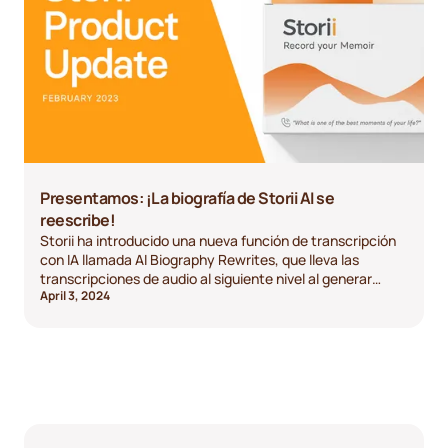
Presentamos: ¡La biografía de Storii AI se
reescribe!
Storii ha introducido una nueva función de transcripción
con IA llamada AI Biography Rewrites, que lleva las
transcripciones de audio al siguiente nivel al generar
April 3, 2024
historias bellamente diseñadas que no requieren una
grabación de audio perfecta.