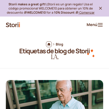
Storii makes a great gift!
¡Storii es un gran regalo! Usa el
código promocional WELCOME10 para obtener un 10% de
descuento 🎁
WELCOME10
for a
10% Discount
🎁
Comenzar
Menú
Blog
Etiquetas de blog de Storii
I.A.