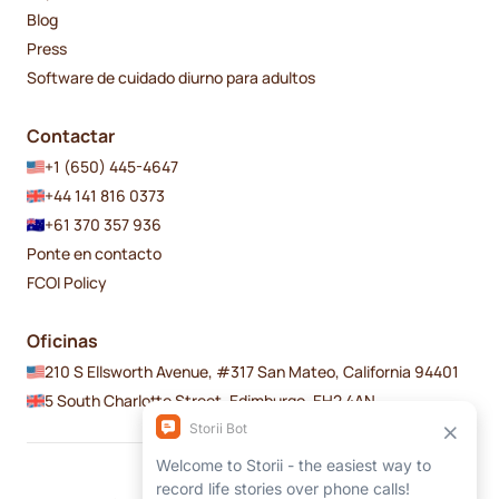
Blog
Press
Software de cuidado diurno para adultos
Contactar
+1 (650) 445-4647
+44 141 816 0373
+61 370 357 936
Ponte en contacto
FCOI Policy
Oficinas
210 S Ellsworth Avenue, #317 San Mateo, California 94401
5 South Charlotte Street, Edimburgo, EH2 4AN