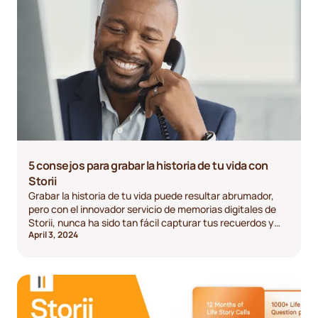
5 consejos para grabar la historia de tu vida con
Storii
Grabar la historia de tu vida puede resultar abrumador,
pero con el innovador servicio de memorias digitales de
Storii, nunca ha sido tan fácil capturar tus recuerdos y
April 3, 2024
compartirlos con tus seres queridos. ¡Aquí tienes cinco
consejos para usar Storii para grabar la historia de tu
vida!