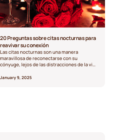
20 Preguntas sobre citas nocturnas para
reavivar su conexión
Las citas nocturnas son una manera
maravillosa de reconectarse con su
cónyuge, lejos de las distracciones de la vida
diaria. Mientras disfruta de una cena
romántica o una noche acogedora en casa,
January 9, 2025
hacer preguntas significativas y divertidas
puede profundizar su vínculo y aportar
energía fresca a su relación. Aquí están 20
preguntas reflexivas para iniciar
conversaciones interesantes con su pareja
durante su próxima cita nocturna.