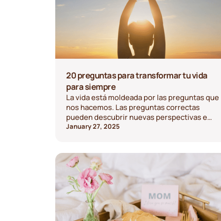
20 preguntas para transformar tu vida
para siempre
La vida está moldeada por las preguntas que
nos hacemos. Las preguntas correctas
pueden descubrir nuevas perspectivas e
inspirar un cambio significativo. Estas 20
January 27, 2025
preguntas están diseñadas para ayudarte a
reflexionar y transformar tu vida.