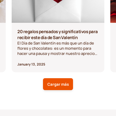
20 regalos pensados y significativos para
recibir este día de San Valentín
El Día de San Valentín es más que un día de
flores y chocolates: es un momento para
hacer una pausa y mostrar nuestro aprecio
por las personas que amamos. En un mundo
que a menudo se siente pesado, estos
January 13, 2025
pequeños actos de amor y cuidado pueden
aportar la ligereza y la alegría que tanto
necesitamos. Este año, ¿por qué no ir más
Cargar más
allá de lo tradicional y optar por regalos bien
pensados y significativos que realmente
demuestren que te preocupas? Desde
auténticas manualidades hasta experiencias
y servicios creativos, aquí tienes 20 ideas
que te servirán de inspiración para regalar el
Día de San Valentín.