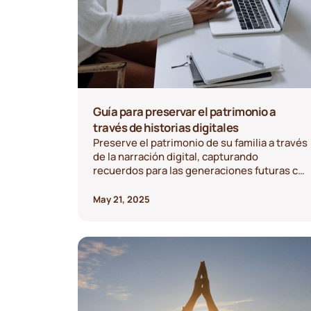
Guía para preservar el patrimonio a
través de historias digitales
Preserve el patrimonio de su familia a través
de la narración digital, capturando
recuerdos para las generaciones futuras con
herramientas modernas y técnicas bien
pensadas.
May 21, 2025