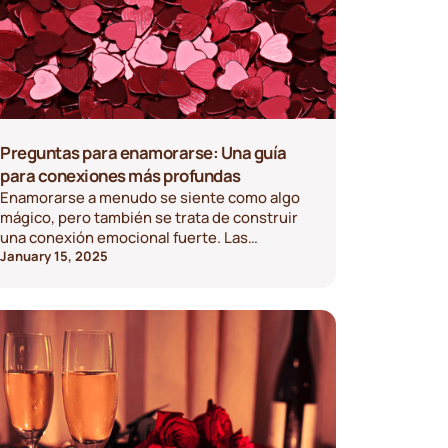
Preguntas para enamorarse: Una guía
para conexiones más profundas
Enamorarse a menudo se siente como algo
mágico, pero también se trata de construir
una conexión emocional fuerte. Las
preguntas reflexivas pueden fomentar la
January 15, 2025
confianza, la vulnerabilidad y la intimidad, y
ayudar a que las relaciones se hagan más
profundas y significativas.