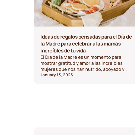
Ideas de regalos pensadas para el Día de
la Madre para celebrar a las mamás
increíbles de tu vida
El Día de la Madre es un momento para
mostrar gratitud y amor a las increíbles
mujeres que nos han nutrido, apoyado y
moldeado. Las mamás desempeñan
January 13, 2025
innumerables funciones: cuidadoras,
animadoras, maestras y amigas, por nombrar
algunas. Merecen que se les celebre de una
manera que refleje lo especiales que son. Si
te cuesta encontrar el regalo perfecto, no te
preocupes, tenemos todo lo que necesitas
con una variedad de ideas para que este Día
de la Madre sea inolvidable.