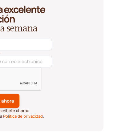
 excelente
ción
ada semana
o
scríbete ahora»
ra
Política de privacidad
.