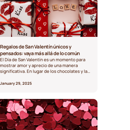
Regalos de San Valentín únicos y
pensados: vaya más allá de lo común
El Día de San Valentín es un momento para
mostrar amor y aprecio de una manera
significativa. En lugar de los chocolates y las
flores habituales, considera estos regalos
únicos y bien pensados que crean recuerdos
January 29, 2025
imborrables.