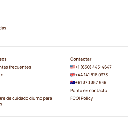
adas
sos
Contactar
ntas frecuentes
+1 (650) 445-4647
te
+44 141 816 0373
+61 370 357 936
Ponte en contacto
re de cuidado diurno para
FCOI Policy
os