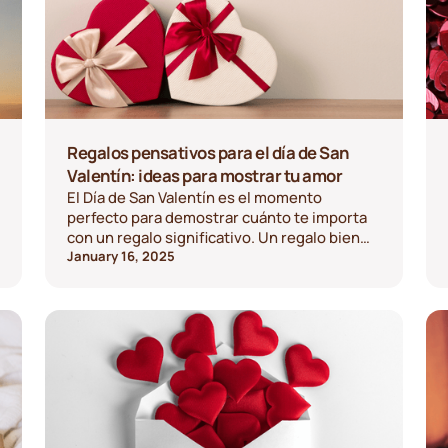
Regalos pensativos para el día de San
Valentín: ideas para mostrar tu amor
El Día de San Valentín es el momento
perfecto para demostrar cuánto te importa
con un regalo significativo. Un regalo bien
pensado no tiene por qué ser caro; solo
January 16, 2025
tiene que venir del corazón. Ya sea que esté
comprando para una pareja, un amigo o un
familiar, esta guía lo ayudará a encontrar el
regalo perfecto para el Día de San Valentín.