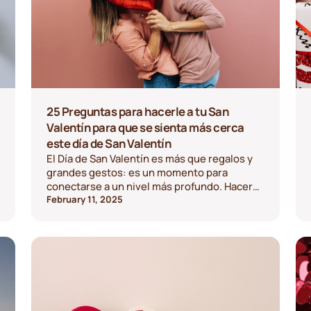
25 Preguntas para hacerle a tu San
Valentín para que se sienta más cerca
este día de San Valentín
El Día de San Valentín es más que regalos y
grandes gestos: es un momento para
conectarse a un nivel más profundo. Hacer
preguntas bien pensadas puede ayudarlos a
February 11, 2025
aprender más el uno del otro, a recordar y a
crecer juntos. Si está buscando una manera
de fortalecer su vínculo, aquí están 25
preguntas significativas para hacerle a su
San Valentín.