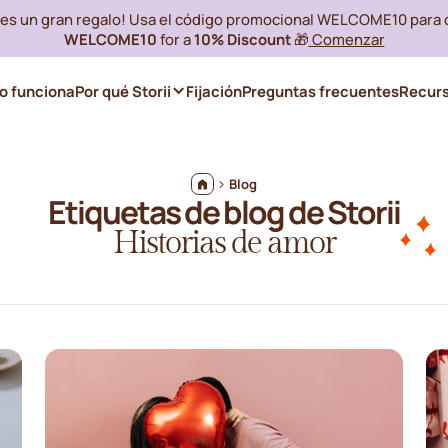
i es un gran regalo! Usa el código promocional WELCOME10 para
WELCOME10
for a
10% Discount
🎁
Comenzar
 funciona
Por qué Storii
Fijación
Preguntas frecuentes
Recur
Blog
Etiquetas de blog de Storii
Historias de amor