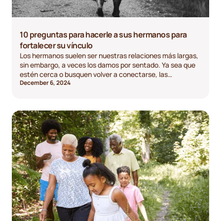
10 preguntas para hacerle a sus hermanos para
fortalecer su vínculo
Los hermanos suelen ser nuestras relaciones más largas,
sin embargo, a veces los damos por sentado. Ya sea que
estén cerca o busquen volver a conectarse, las
December 6, 2024
conversaciones significativas pueden acercarlos más.
Aquí hay 10 preguntas para hacerles a tus hermanos para
provocar diversión, risas y momentos sinceros.