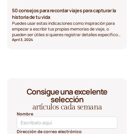
50 consejos para recordar viajes para capturar la
historia de tu vida
Puedes usar estas indicaciones como inspiración para
empezar a escribir tus propias memorias de viaje, o
pueden ser útiles si quieres registrar detalles específicos
April 3, 2024
de viajes anteriores. ¡Utilízalas como mejor se adapte a
tu situación!
Consigue una excelente
selección
artículos cada semana
Nombre
Dirección de correo electrónico