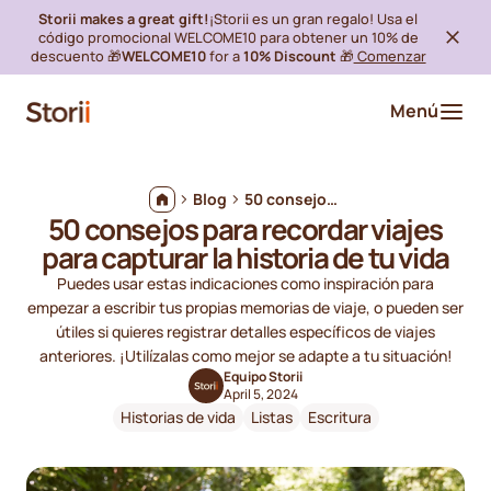
Storii makes a great gift!
¡Storii es un gran regalo! Usa el
código promocional WELCOME10 para obtener un 10% de
descuento 🎁
WELCOME10
for a
10% Discount
🎁
Comenzar
Menú
Blog
50 consejos para recordar viajes para capturar la historia de tu vida
50 consejos para recordar viajes
para capturar la historia de tu vida
Puedes usar estas indicaciones como inspiración para
empezar a escribir tus propias memorias de viaje, o pueden ser
útiles si quieres registrar detalles específicos de viajes
anteriores. ¡Utilízalas como mejor se adapte a tu situación!
Equipo Storii
April 5, 2024
Historias de vida
Listas
Escritura