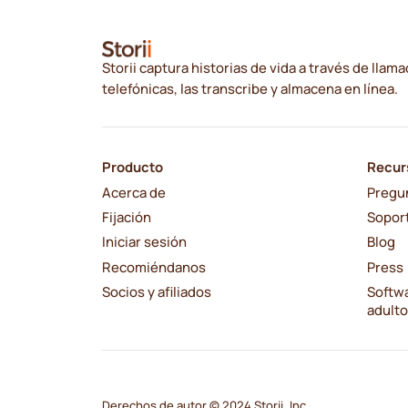
Storii captura historias de vida a través de llam
telefónicas, las transcribe y almacena en línea.
Producto
Recur
Acerca de
Pregu
Fijación
Sopor
Iniciar sesión
Blog
Recomiéndanos
Press
Socios y afiliados
Softwa
adult
Derechos de autor © 2024 Storii, Inc.