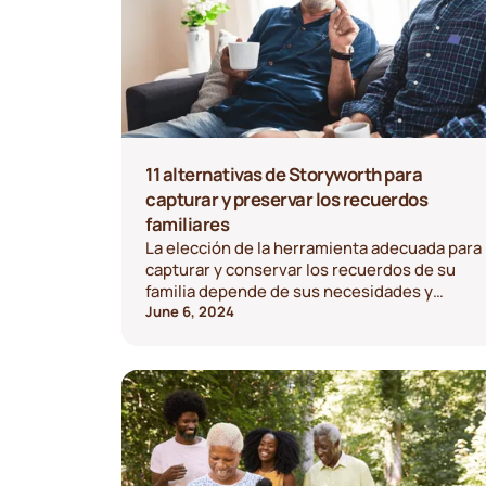
11 alternativas de Storyworth para
capturar y preservar los recuerdos
familiares
La elección de la herramienta adecuada para
capturar y conservar los recuerdos de su
familia depende de sus necesidades y
preferencias. Ya sea que prefiera un enfoque
June 6, 2024
sin intervención, un enfoque histórico o una
experiencia multimedia, hay muchas
alternativas excelentes que explorar.