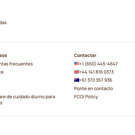
adas
sos
Contactar
ntas frecuentes
+1 (650) 445-4647
te
+44 141 816 0373
+61 370 357 936
Ponte en contacto
re de cuidado diurno para
FCOI Policy
os