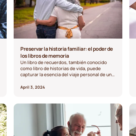
Preservar la historia familiar: el poder de
los libros de memoria
Un libro de recuerdos, también conocido
como libro de historias de vida, puede
capturar la esencia del viaje personal de una
persona y ofrecer un medio íntimo y
poderoso para preservar la historia familiar.
April 3, 2024