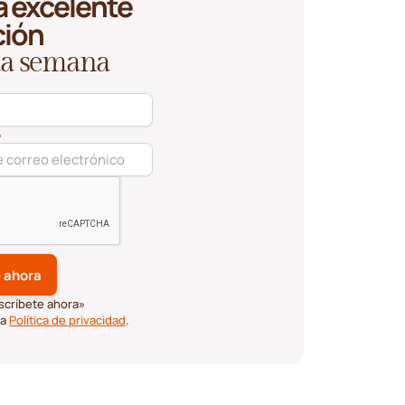
 excelente
ción
ada semana
o
scríbete ahora»
ra
Política de privacidad
.