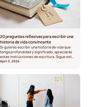
de una manera fácil que permite a los
pacientes expresar su opinión y, al mismo
tiempo, escuchar las perspectivas de los
demás. Este blog explicará cómo funciona la
LSW y por qué es tan beneficiosa en una
situación de cuidados al final de la vida.
20 preguntas reflexivas para escribir una
historia de vida convincente
Si quieres escribir una historia de vida que
tenga profundidad y significado, apreciarás
estas instrucciones de escritura. Sigue esta
lista para ayudarte a crear una historia de
April 3, 2024
vida convincente para que la disfruten tus
seres queridos.