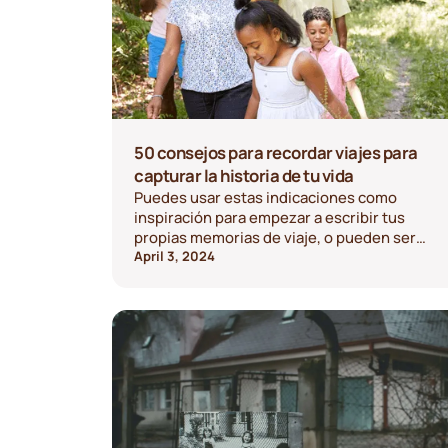
50 consejos para recordar viajes para
capturar la historia de tu vida
Puedes usar estas indicaciones como
inspiración para empezar a escribir tus
propias memorias de viaje, o pueden ser
útiles si quieres registrar detalles
April 3, 2024
específicos de viajes anteriores. ¡Utilízalas
como mejor se adapte a tu situación!