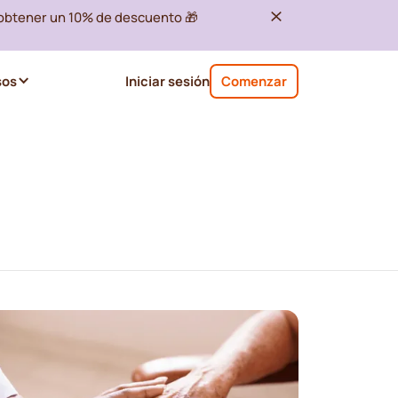
 obtener un 10% de descuento 🎁
sos
Iniciar sesión
Comenzar