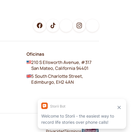
Oficinas
210 S Ellsworth Avenue, #317
San Mateo, California 94401
5 South Charlotte Street,
Edimburgo, EH2 4AN
Privacidad
Términos