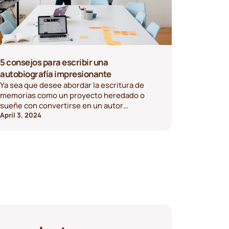
5 consejos para escribir una
autobiografía impresionante
Ya sea que desee abordar la escritura de
memorias como un proyecto heredado o
sueñe con convertirse en un autor
superventas, estos consejos de expertos lo
April 3, 2024
ayudarán a crear una historia de vida
verdaderamente convincente.