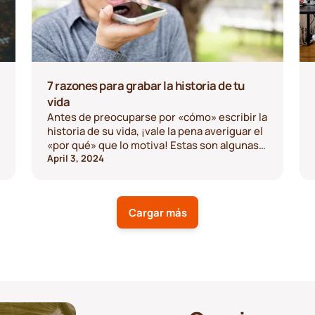
7 razones para grabar la historia de tu
vida
Antes de preocuparse por «cómo» escribir la
historia de su vida, ¡vale la pena averiguar el
«por qué» que lo motiva! Estas son algunas
de las ventajas y razones por las que
April 3, 2024
deberías registrar tu historia personal.
Cargar más