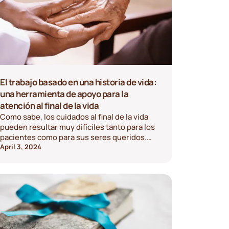
El trabajo basado en una historia de vida:
una herramienta de apoyo para la
atención al final de la vida
Como sabe, los cuidados al final de la vida
pueden resultar muy difíciles tanto para los
pacientes como para sus seres queridos.
Todo el mundo tiene que lidiar con el estrés,
April 3, 2024
el dolor y la aflicción derivados de una
situación como esta, pero puede resultar
aún más difícil si las personas carecen de las
herramientas necesarias para comunicar de
manera eficaz sus sentimientos y deseos
para el futuro. Afortunadamente, Life Story
Work (LSW) proporciona esas herramientas