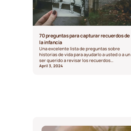
70 preguntas para capturar recuerdos de
la infancia
Una excelente lista de preguntas sobre
historias de vida para ayudarlo a usted o a un
ser querido a revisar los recuerdos
formativos de la infancia.
April 3, 2024