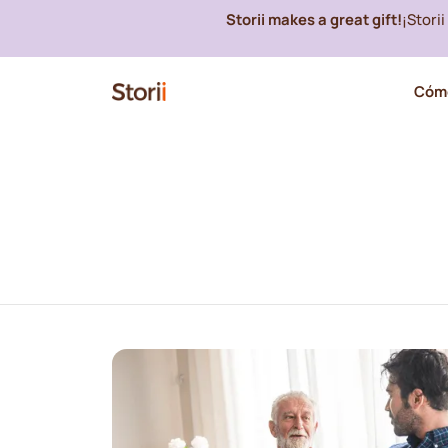
Storii makes a great gift!
¡Stori
Cómo