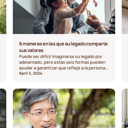
6 maneras en las que su legado comparte
sus valores
Puede ser difícil imaginarse su legado por
adelantado, pero estas seis formas pueden
ayudar a garantizar que refleje a la persona
por la que desea que se le recuerde.
April 3, 2024