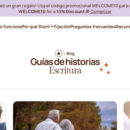
i es un gran regalo! Usa el código promocional WELCOME10 para
WELCOME10
for a
10% Discount
🎁
Comenzar
 funciona
Por qué Storii
Fijación
Preguntas frecuentes
Recur
Blog
Guías de historias
Escritura