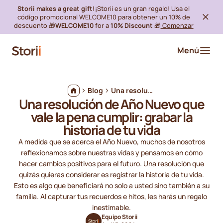
Storii makes a great gift!
¡Storii es un gran regalo! Usa el
código promocional WELCOME10 para obtener un 10% de
descuento 🎁
WELCOME10
for a
10% Discount
🎁
Comenzar
Menú
Blog
Una resolución de Año Nuevo que vale la pena cumplir: grabar la historia de tu vida
Una resolución de Año Nuevo que
vale la pena cumplir: grabar la
historia de tu vida
A medida que se acerca el Año Nuevo, muchos de nosotros
reflexionamos sobre nuestras vidas y pensamos en cómo
hacer cambios positivos para el futuro. Una resolución que
quizás quieras considerar es registrar la historia de tu vida.
Esto es algo que beneficiará no solo a usted sino también a su
familia. Al capturar tus recuerdos e hitos, les harás un regalo
inestimable.
Equipo Storii