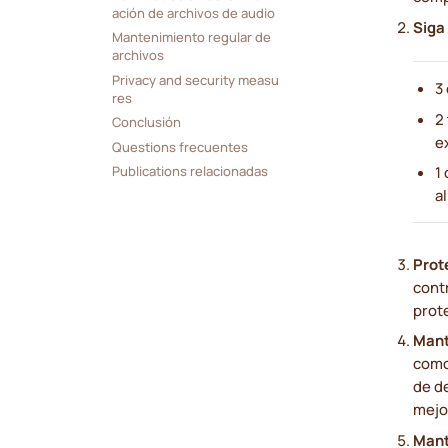
ación de archivos de audio
Siga 
Mantenimiento regular de 
archivos
Privacy and security measu
3
res
2
Conclusión
e
Questions frecuentes
1
Publications relacionadas
a
Prot
cont
prote
Mant
como 
de d
mejo
Mant