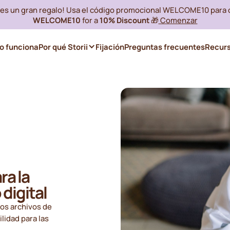
i es un gran regalo! Usa el código promocional WELCOME10 para
WELCOME10
for a
10% Discount
🎁
Comenzar
 funciona
Por qué Storii
Fijación
Preguntas frecuentes
Recur
ra la
digital
los archivos de
ilidad para las