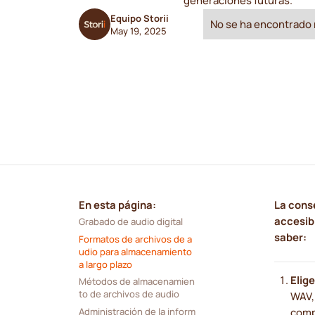
generaciones futuras.
Equipo Storii
No se ha encontrado 
May 19, 2025
En esta página:
La conse
accesibi
Grabado de audio digital
saber:
Formatos de archivos de a
udio para almacenamiento 
a largo plazo
Elig
Métodos de almacenamien
to de archivos de audio
WAV,
Administración de la inform
compa