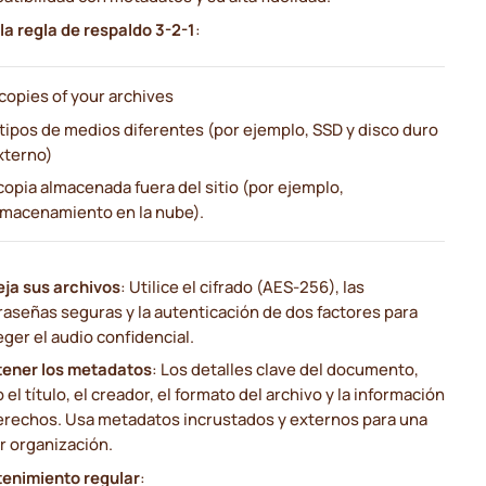
la regla de respaldo 3-2-1
:
 copies of your archives
 tipos de medios diferentes (por ejemplo, SSD y disco duro
xterno)
 copia almacenada fuera del sitio (por ejemplo,
lmacenamiento en la nube).
eja sus archivos
: Utilice el cifrado (AES-256), las
raseñas seguras y la autenticación de dos factores para
ger el audio confidencial.
ener los metadatos
: Los detalles clave del documento,
el título, el creador, el formato del archivo y la información
erechos. Usa metadatos incrustados y externos para una
r organización.
enimiento regular
: