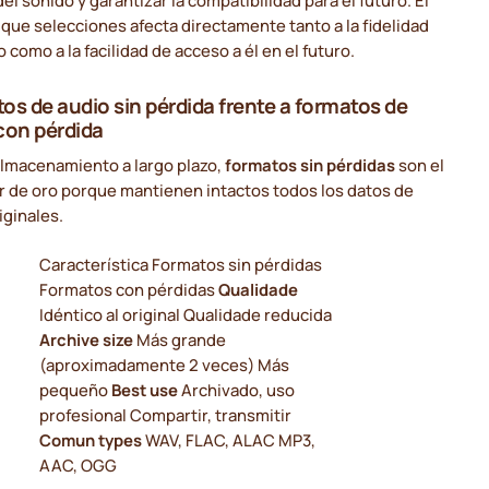
del sonido y garantizar la compatibilidad para el futuro. El
que selecciones afecta directamente tanto a la fidelidad
o como a la facilidad de acceso a él en el futuro.
os de audio sin pérdida frente a formatos de
con pérdida
almacenamiento a largo plazo,
formatos sin pérdidas
son el
r de oro porque mantienen intactos todos los datos de
iginales.
Característica Formatos sin pérdidas
Formatos con pérdidas
Qualidade
Idéntico al original Qualidade reducida
Archive size
Más grande
(aproximadamente 2 veces) Más
pequeño
Best use
Archivado, uso
profesional Compartir, transmitir
Comun types
WAV, FLAC, ALAC MP3,
AAC, OGG