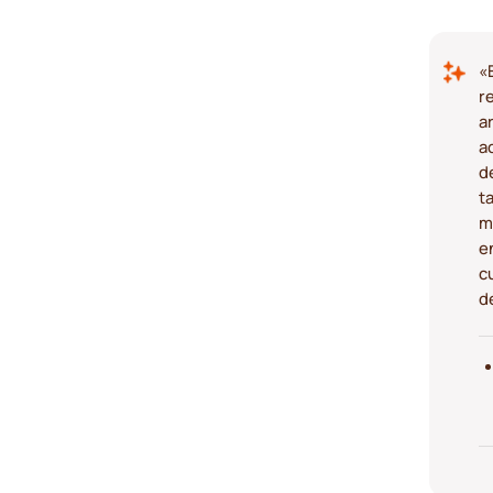
«
r
a
a
d
t
m
e
c
d