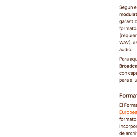
Según e
modula
garantiz
formato
(requie
WAV), e
audio.
Para aq
Broadc
con capa
para el 
Forma
El
Forma
Europea
formatos
incorpor
de archi