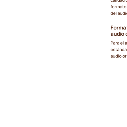
calidad 
formato 
del audi
Format
audio 
Para el 
estánda
audio or