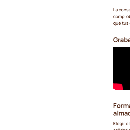
La conse
comprob
que tus
Graba
Forma
almac
Elegir e