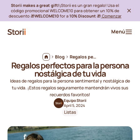
Storii makes a great gift!
¡Storii es un gran regalo! Usa el
código promocional WELCOME10 para obtener un 10% de
descuento 🎁
WELCOME10
for a
10% Discount
🎁
Comenzar
Menú
Blog
Regalos perfectos para la persona nostálgica de tu vida
Regalos perfectos para la persona
nostálgica de tu vida
Ideas de regalos para la persona sentimental y nostálgica de
tu vida. ¡Estos regalos seguramente mantendrán vivos sus
recuerdos favoritos!
Equipo Storii
April 5, 2024
Listas