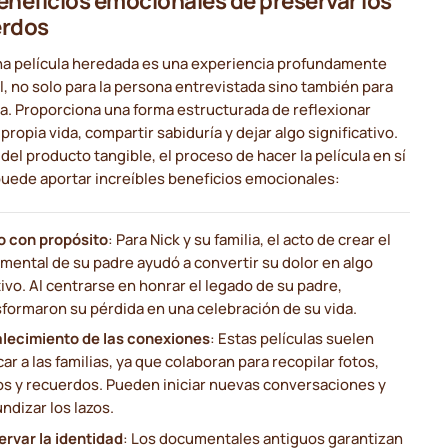
eneficios emocionales de preservar los
erdos
na película heredada es una experiencia profundamente
, no solo para la persona entrevistada sino también para
ia. Proporciona una forma estructurada de reflexionar
 propia vida, compartir sabiduría y dejar algo significativo.
 del producto tangible, el proceso de hacer la película en sí
uede aportar increíbles beneficios emocionales:
o con propósito
: Para Nick y su familia, el acto de crear el
mental de su padre ayudó a convertir su dolor en algo
ivo. Al centrarse en honrar el legado de su padre,
sformaron su pérdida en una celebración de su vida.
alecimiento de las conexiones
: Estas películas suelen
ar a las familias, ya que colaboran para recopilar fotos,
os y recuerdos. Pueden iniciar nuevas conversaciones y
ndizar los lazos.
ervar la identidad
: Los documentales antiguos garantizan