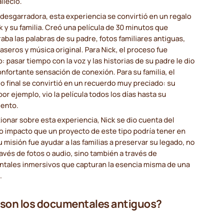
alleció.
esgarradora, esta experiencia se convirtió en un regalo
k y su familia. Creó una película de 30 minutos que
aba las palabras de su padre, fotos familiares antiguas,
aseros y música original. Para Nick, el proceso fue
o: pasar tiempo con la voz y las historias de su padre le dio
nfortante sensación de conexión. Para su familia, el
o final se convirtió en un recuerdo muy preciado: su
por ejemplo, vio la película todos los días hasta su
iento.
xionar sobre esta experiencia, Nick se dio cuenta del
o impacto que un proyecto de este tipo podría tener en
u misión fue ayudar a las familias a preservar su legado, no
ravés de fotos o audio, sino también a través de
tales inmersivos que capturan la esencia misma de una
.
son los documentales antiguos?