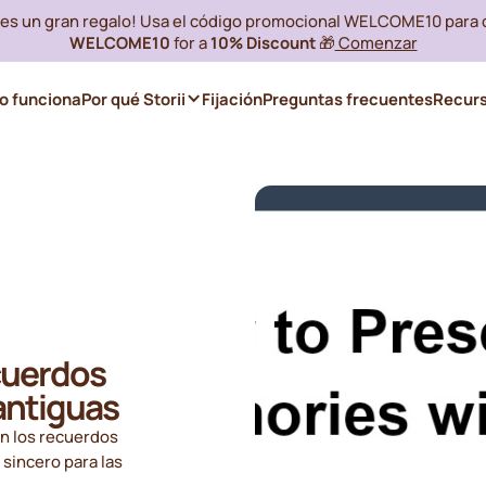
i es un gran regalo! Usa el código promocional WELCOME10 para
WELCOME10
for a
10% Discount
🎁
Comenzar
 funciona
Por qué Storii
Fijación
Preguntas frecuentes
Recur
cuerdos
 antiguas
n los recuerdos
 sincero para las