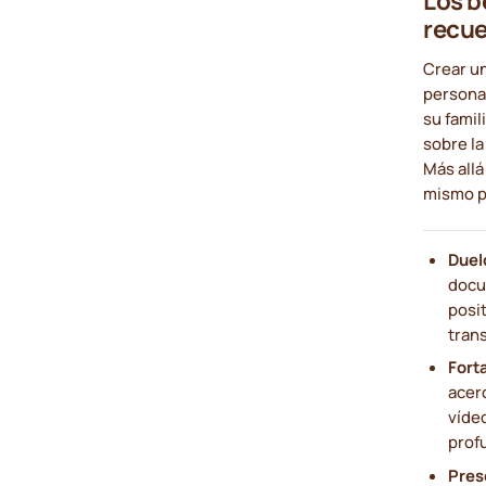
Los b
recu
Crear u
personal
su famil
sobre la
Más allá
mismo p
Duel
docu
posit
tran
Fort
acerc
víde
profu
Pres