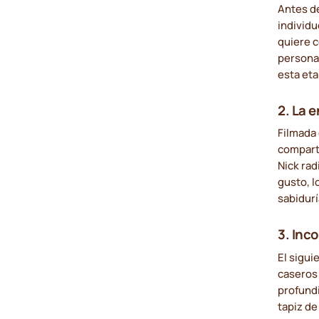
Antes de
individu
quiere c
personal
esta et
2.
La e
Filmada 
comparti
Nick rad
gusto, l
sabidur
3.
Inco
El sigui
caseros
profundi
tapiz de