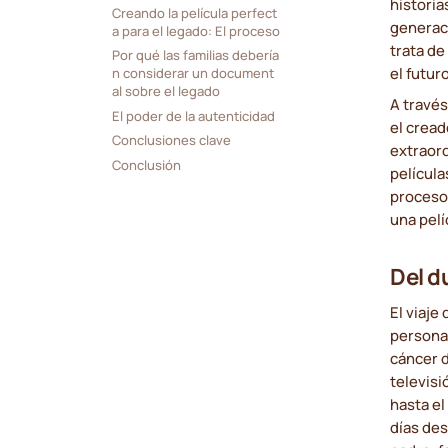
historia
Creando la película perfect
generaci
a para el legado: El proceso
trata de
Por qué las familias debería
el futuro
n considerar un document
al sobre el legado
A través
El poder de la autenticidad
el crea
Conclusiones clave
extraord
Conclusión
película
proceso 
una pelí
Del d
El viaje
personal
cáncer d
televisi
hasta el
días des