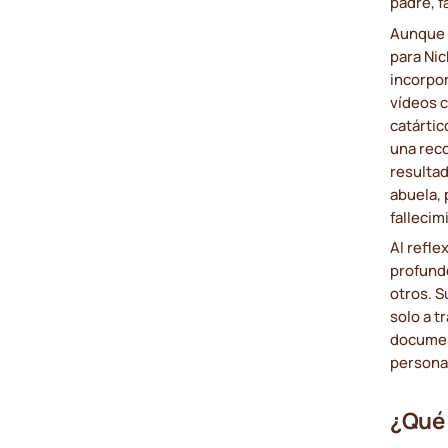
padre, f
Aunque d
para Nic
incorpor
vídeos c
catártic
una reco
resultad
abuela, 
fallecim
Al refle
profund
otros. S
solo a t
documen
persona
¿Qué 