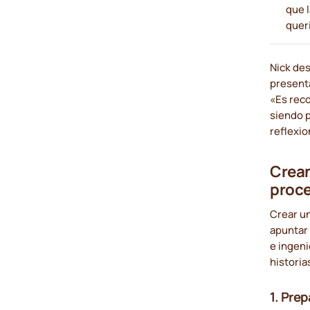
que 
quer
Nick des
presenta
«Es reco
siendo p
reflexio
Crean
proc
Crear u
apuntar 
e ingeni
historia
1.
Prepa