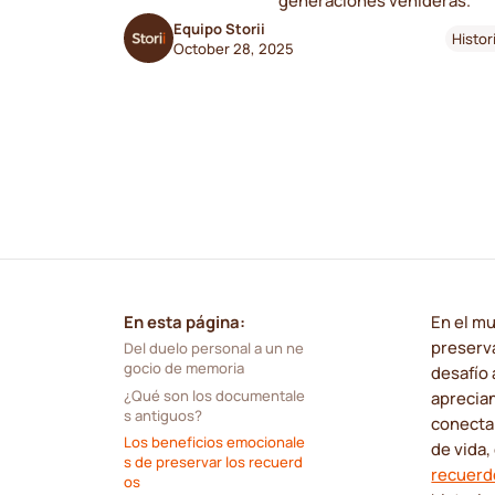
generaciones venideras.
Equipo Storii
Histor
October 28, 2025
En esta página:
En el mu
preserv
Del duelo personal a un ne
gocio de memoria
desafío 
¿Qué son los documentale
aprecian
s antiguos?
conectar
Los beneficios emocionale
de vida
s de preservar los recuerd
recuerd
os