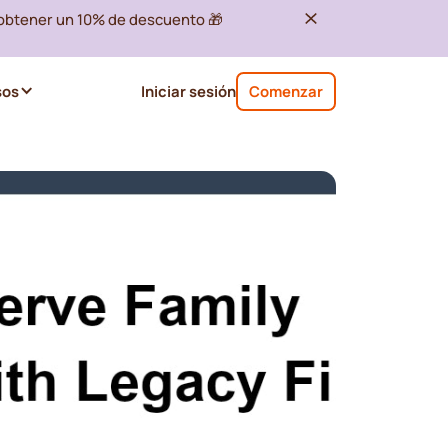
 obtener un 10% de descuento 🎁
sos
Iniciar sesión
Comenzar