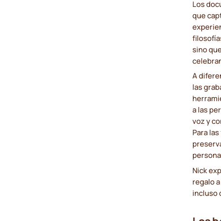
Los doc
que capt
experie
filosofí
sino qu
celebran
A difere
las gra
herramie
a las pe
voz y c
Para las
preserva
persona
Nick exp
regalo a
incluso 