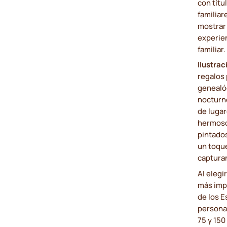
con títu
familiar
mostrar 
experien
familiar.
Ilustra
regalos 
genealóg
nocturn
de lugar
hermoso
pintado
un toque
capturan
Al elegi
más imp
de los E
persona
75 y 150