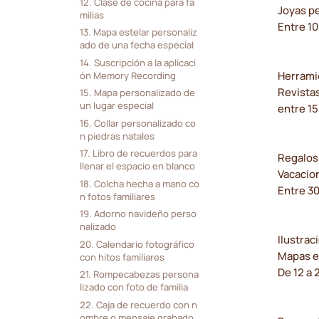
12. Clase de cocina para fa
Joyas pe
milias
Entre 10
13. Mapa estelar personaliz
ado de una fecha especial
14. Suscripción a la aplicaci
Herrami
ón Memory Recording
Revistas
15. Mapa personalizado de 
un lugar especial
entre 15
16. Collar personalizado co
n piedras natales
17. Libro de recuerdos para 
Regalos
llenar el espacio en blanco
Vacacion
18. Colcha hecha a mano co
Entre 3
n fotos familiares
19. Adorno navideño perso
nalizado
Ilustra
20. Calendario fotográfico 
Mapas es
con hitos familiares
De 12 a
21. Rompecabezas persona
lizado con foto de familia
22. Caja de recuerdo con n
ombre o mensaje grabado