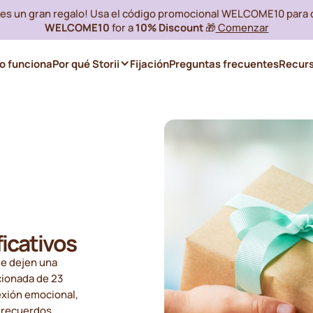
i es un gran regalo! Usa el código promocional WELCOME10 para
WELCOME10
for a
10% Discount
🎁
Comenzar
 funciona
Por qué Storii
Fijación
Preguntas frecuentes
Recur
ficativos
ue dejen una
cionada de 23
exión emocional,
s recuerdos.