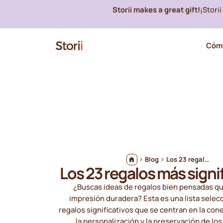
Storii makes a great gift!
¡Stori
Cómo
Blog
Los 23 regalos más significativos
Los 23 regalos más signi
¿Buscas ideas de regalos bien pensadas q
impresión duradera? Esta es una lista selec
regalos significativos que se centran en la con
la personalización y la preservación de lo