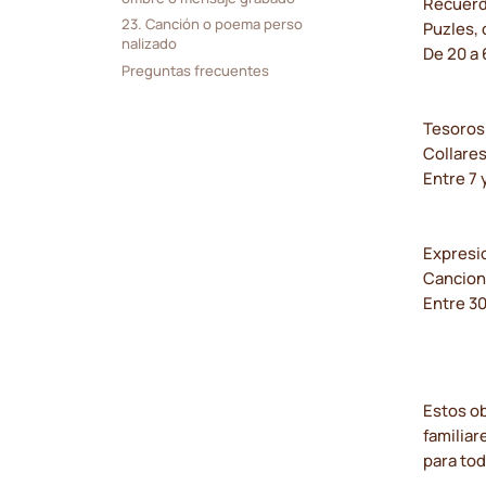
Recuerd
23. Canción o poema perso
Puzles, 
nalizado
De 20 a
Preguntas frecuentes
Tesoros
Collares
Entre 7 
Expresi
Cancion
Entre 3
Estos o
familiar
para tod