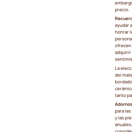
embargo
precio.
Recuer
ayudar a
honrar l
persona
ofrecen
adquirir
sentimi
La elec
del mate
bordado 
cerámica
tanto pa
Adornos
para las
y las pi
anuales,
consider