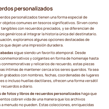
rdos personalizados
uerdos personalizados tienen una forma especial de
r objetos comunes en tesoros significativos. Sirven como
 tangibles con recuerdos preciados, y se diferencian de
los genéricos al integrar la historia única del destinatario.
nuación, exploramos algunas opciones destacadas de
os que dejan una impresión duradera.
rabadas
sigue siendo un favorito atemporal. Desde
s conmemorativos y colgantes en forma de homenaje hasta
 conmemorativas y relicarios de recuerdo, estas piezas
as íntimas de mantener cerca a los seres queridos. Ya sea
én grabados con nombres, fechas, coordenadas de lugares
es o incluso huellas dactilares, ofrecen una forma versátil
r recuerdos a diario.
 de fotos y libros de recuerdos personalizados
haga que
entos cobren vida de una manera que los archivos
es a menudo no pueden. Estas colecciones, enriquecidas