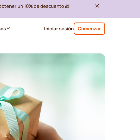
 obtener un 10% de descuento 🎁
sos
Iniciar sesión
Comenzar