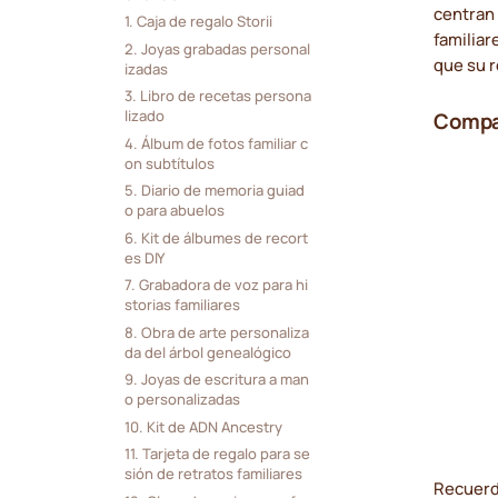
centran 
1. Caja de regalo Storii
familiar
2. Joyas grabadas personal
que su r
izadas
3. Libro de recetas persona
lizado
Compa
4. Álbum de fotos familiar c
on subtítulos
5. Diario de memoria guiad
o para abuelos
6. Kit de álbumes de recort
es DIY
7. Grabadora de voz para hi
storias familiares
8. Obra de arte personaliza
da del árbol genealógico
9. Joyas de escritura a man
o personalizadas
10. Kit de ADN Ancestry
11. Tarjeta de regalo para se
sión de retratos familiares
Recuerd