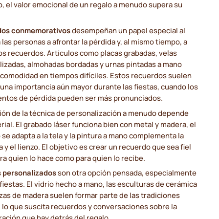
, el valor emocional de un regalo a menudo supera su
dos conmemorativos
desempeñan un papel especial al
 las personas a afrontar la pérdida y, al mismo tiempo, a
os recuerdos. Artículos como placas grabadas, velas
lizadas, almohadas bordadas y urnas pintadas a mano
 comodidad en tiempos difíciles. Estos recuerdos suelen
 una importancia aún mayor durante las fiestas, cuando los
entos de pérdida pueden ser más pronunciados.
ción de la técnica de personalización a menudo depende
rial. El grabado láser funciona bien con metal y madera, el
se adapta a la tela y la pintura a mano complementa la
 y el lienzo. El objetivo es crear un recuerdo que sea fiel
ra quien lo hace como para quien lo recibe.
 personalizados
son otra opción pensada, especialmente
 fiestas. El vidrio hecho a mano, las esculturas de cerámica
ezas de madera suelen formar parte de las tradiciones
 lo que suscita recuerdos y conversaciones sobre la
ación que hay detrás del regalo.