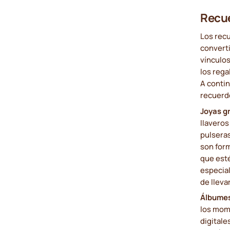
Recue
Los rec
converti
vínculos
los rega
A conti
recuerd
Joyas g
llavero
pulseras
son form
que est
especial
de lleva
Álbumes
los mom
digital