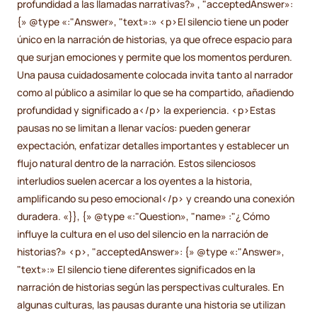
profundidad a las llamadas narrativas?» , "acceptedAnswer»:
{» @type «:"Answer», "text»:» <p>El silencio tiene un poder
único en la narración de historias, ya que ofrece espacio para
que surjan emociones y permite que los momentos perduren.
Una pausa cuidadosamente colocada invita tanto al narrador
como al público a asimilar lo que se ha compartido, añadiendo
profundidad y significado a</p> la experiencia. <p>Estas
pausas no se limitan a llenar vacíos: pueden generar
expectación, enfatizar detalles importantes y establecer un
flujo natural dentro de la narración. Estos silenciosos
interludios suelen acercar a los oyentes a la historia,
amplificando su peso emocional</p> y creando una conexión
duradera. «}}, {» @type «:"Question», "name» :"¿ Cómo
influye la cultura en el uso del silencio en la narración de
historias?» <p>, "acceptedAnswer»: {» @type «:"Answer»,
"text»:» El silencio tiene diferentes significados en la
narración de historias según las perspectivas culturales. En
algunas culturas, las pausas durante una historia se utilizan