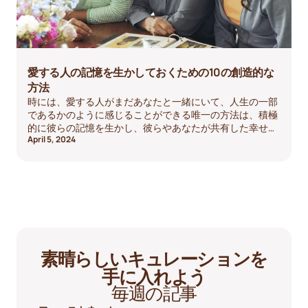
愛する人の記憶を生かしておくための10の創造的な
方法
時には、愛する人がまだあなたと一緒にいて、人生の一部
であるかのように感じることができる唯一の方法は、積極
的に彼らの記憶を生かし、彼らやあなたが共有した幸せな
April 5, 2024
時間を思い出させることで自分自身を取り囲むことです。
素晴らしいキュレーションを
手に入れよう
毎週の記事