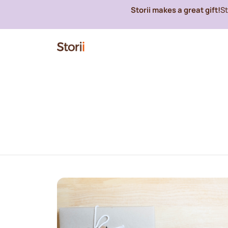
Storii makes a great gift!
S