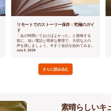
リモートでのストーリー保存：究極のガイ
ド
「あの時聞いておけばよかった」と後悔する
前に、短い電話と簡単な整理で、大切な人の
声を残しましょう。今すぐ会話を始めてみま
せんか。
July 5, 2026
さらに読み込む
素晴らしいキ