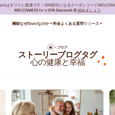
toriiはギフトに最適です！10%割引になるクーポンコードWELCOME
WELCOME10
for a
10% Discount
🎁
始めましょう
機能
なぜStoriiなのか
料金
よくある質問
リソース
ブログ
ストーリーブログタグ
心の健康と幸福