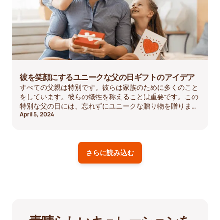
彼を笑顔にするユニークな父の日ギフトのアイデア
すべての父親は特別です。彼らは家族のために多くのこと
をしています。彼らの犠牲を称えることは重要です。この
特別な父の日には、忘れずにユニークな贈り物を贈りまし
April 5, 2024
ょう！適切なものを選ぶのに役立つかもしれないアイデア
をいくつかご紹介します。
さらに読み込む