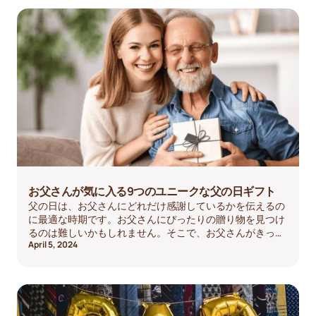
ントから離れ、本当に個人的なものに集中することを検討
してください。どんな関係や予算にも合う、あなたが贈れ
る最も心のこもった贈り物をいくつか探してみましょう。
お父さんが気に入る9つのユニークな父の日ギフト
父の日は、お父さんにどれだけ感謝しているかを伝えるの
に最適な時期です。お父さんにぴったりの贈り物を見つけ
るのは難しいかもしれません。そこで、お父さんがきっと
April 5, 2024
気に入る9つのユニークな父の日ギフトのリストをまとめ
ました。心のこもった記念品を探しているのか、楽しくて
実用的なものを探しているのかに関わらず、このリストに
はあらゆるタイプのお父さんにぴったりのものがありま
す。読み続けて、お父さんが今年の父の日にとってどれほ
ど大切かを伝えるのに最適なギフトを見つけてください。