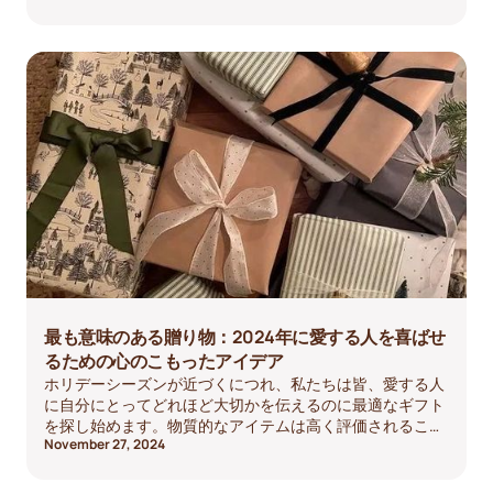
ます。ここでは、深い会話を促し、心に残る思い出を作る
ために、お父さんに尋ねるべき20の心のこもった質問をご
紹介します。
最も意味のある贈り物：2024年に愛する人を喜ばせ
るための心のこもったアイデア
ホリデーシーズンが近づくにつれ、私たちは皆、愛する人
に自分にとってどれほど大切かを伝えるのに最適なギフト
を探し始めます。物質的なアイテムは高く評価されること
November 27, 2024
が多いですが、最も意味のある贈り物は表面的なものでは
ありません。感情を呼び起こし、心に残る思い出を作り、
関係の深さを反映するものです。今年は、一般的なプレゼ