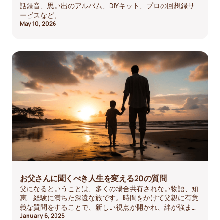
話録音、思い出のアルバム、DIYキット、プロの回想録サ
ービスなど。
May 10, 2026
お父さんに聞くべき人生を変える20の質問
父になるということは、多くの場合共有されない物語、知
恵、経験に満ちた深遠な旅です。時間をかけて父親に有意
義な質問をすることで、新しい視点が開かれ、絆が強ま
January 6, 2025
り、父親のライフストーリーを次の世代に残すことができ