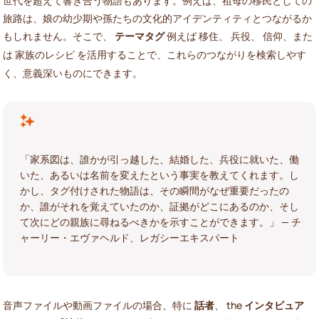
世代を超えて響き合う物語もあります。例えば、祖母の移民としての
旅路は、娘の幼少期や孫たちの文化的アイデンティティとつながるか
もしれません。そこで、
テーマタグ
例えば
、
、
、また
移住
兵役
信仰
は
を活用することで、これらのつながりを検索しやす
家族のレシピ
く、意義深いものにできます。
「家系図は、誰かが引っ越した、結婚した、兵役に就いた、働
いた、あるいは名前を変えたという事実を教えてくれます。し
かし、タグ付けされた物語は、その瞬間がなぜ重要だったの
か、誰がそれを覚えていたのか、証拠がどこにあるのか、そし
て次にどの親族に尋ねるべきかを示すことができます。」 — チ
ャーリー・エヴァヘルド、レガシーエキスパート
音声ファイルや動画ファイルの場合、特に
話者
、 the
インタビュア