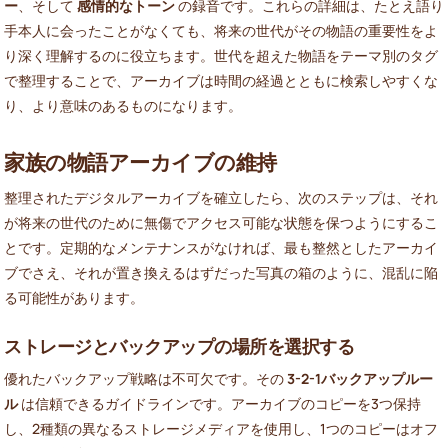
ー
、そして
感情的なトーン
の録音です。これらの詳細は、たとえ語り
手本人に会ったことがなくても、将来の世代がその物語の重要性をよ
り深く理解するのに役立ちます。世代を超えた物語をテーマ別のタグ
で整理することで、アーカイブは時間の経過とともに検索しやすくな
り、より意味のあるものになります。
家族の物語アーカイブの維持
整理されたデジタルアーカイブを確立したら、次のステップは、それ
が将来の世代のために無傷でアクセス可能な状態を保つようにするこ
とです。定期的なメンテナンスがなければ、最も整然としたアーカイ
ブでさえ、それが置き換えるはずだった写真の箱のように、混乱に陥
る可能性があります。
ストレージとバックアップの場所を選択する
優れたバックアップ戦略は不可欠です。その
3-2-1バックアップルー
ル
は信頼できるガイドラインです。アーカイブのコピーを3つ保持
し、2種類の異なるストレージメディアを使用し、1つのコピーはオフ