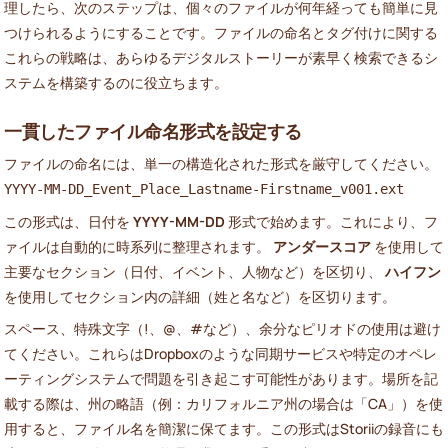
理したら、次のステップは、個々のファイルが何年経っても簡単に見
つけられるようにすることです。ファイルの命名とタグ付けに関する
これらの戦略は、あらゆるデジタルストーリーが素早く検索できるシ
ステムを構築するのに役立ちます。
一貫したファイル命名形式を設定する
ファイルの命名には、単一の構造化された形式を厳守してください。
YYYY-MM-DD_Event_Place_Lastname-Firstname_v001.ext
この形式は、日付を
YYYY-MM-DD
形式で始めます。これにより、フ
ァイルは自動的に時系列に整理されます。
アンダースコア
を使用して
主要なセクション（日付、イベント、人物など）を区切り、
ハイフン
を使用してセクション内の詳細（姓と名など）を区切ります。
スペース、特殊文字（!、@、#など）、余分なピリオドの使用は避け
てください。これらはDropboxのような同期サービスや特定のオペレ
ーティングシステムで問題を引き起こす可能性があります。場所を記
載する際は、州の略語（例：カリフォルニア州の場合は「CA」）を使
用すると、ファイル名を簡潔に保てます。この形式はStoriiの録音にも