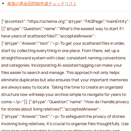
家族の再会回想録作成チェックリスト
{"@context":"https://schema.org","@type":"FAQPage","mainEntity":
[{"@type":"Question","name":"What’s the easiest way to start if I
have years of scattered files?","acceptedAnswer":
{"@type":"Answer","text":"<p>To get your scattered files in order,
start by collecting everything in one place. From there, set up a
straightforward system with clear, consistent naming conventions
and categories. Incorporating AI-assisted tagging can make your
files easier to search and manage. This approach not only helps
eliminate duplicates but also ensures that your important memories
are always easy to locate. Taking the time to create an organized
structure now will keep your archive simple to navigate for years to
come.</p>"}},{"@type":"Question","name":"How do I handle privacy
for stories about living relatives?","acceptedAnswer":
{"@type":"Answer","text":"<p>To safeguard the privacy of stories
involving living relatives, it's crucial to organize files thoughtfully. Use
clear tags and metadata to keep everything easy to locate and