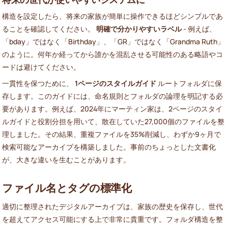
構造を設定したら、将来の家族が簡単に操作できるほどシンプルであ
ることを確認してください。
明確で分かりやすいラベル
- 例えば、
「bday」ではなく「Birthday」、「GR」ではなく「Grandma Ruth」
のように。何年か経ってから誰かを混乱させる可能性のある略語やコ
ードは避けてください。
一貫性を保つために、
1ページのスタイルガイド
ルートフォルダに保
存します。このガイドには、命名規則とフォルダの論理を明記する必
要があります。例えば、2024年にマーティン家は、2ページのスタイ
ルガイドと役割分担を用いて、散在していた27,000個のファイルを整
理しました。その結果、重複ファイルを35%削減し、わずか9ヶ月で
検索可能なアーカイブを構築しました。事前のちょっとした文書化
が、大きな違いを生むことがあります。
ファイル名とタグの標準化
適切に整理されたデジタルアーカイブは、家族の歴史を保存し、世代
を超えてアクセス可能にする上で非常に貴重です。フォルダ構造を整