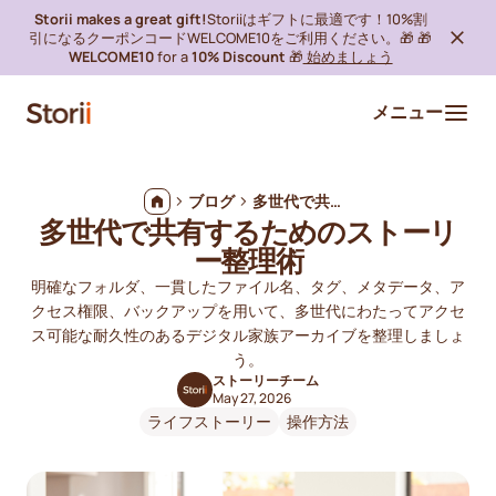
Storii makes a great gift!
Storiiはギフトに最適です！10%割
引になるクーポンコードWELCOME10をご利用ください。🎁 🎁
WELCOME10
for a
10% Discount
🎁
始めましょう
メニュー
ブログ
多世代で共有するためのストーリー整理術
多世代で共有するためのストーリ
ー整理術
明確なフォルダ、一貫したファイル名、タグ、メタデータ、ア
クセス権限、バックアップを用いて、多世代にわたってアクセ
ス可能な耐久性のあるデジタル家族アーカイブを整理しましょ
う。
ストーリーチーム
May 27, 2026
ライフストーリー
操作方法