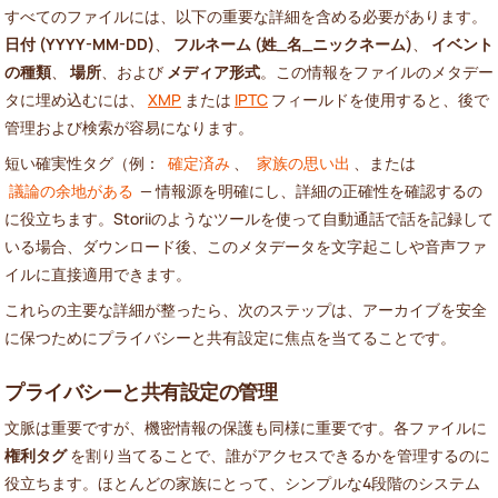
すべてのファイルには、以下の重要な詳細を含める必要があります。
日付 (YYYY-MM-DD)
、
フルネーム (姓_名_ニックネーム)
、
イベント
の種類
、
場所
、および
メディア形式
。この情報をファイルのメタデー
タに埋め込むには、
XMP
または
IPTC
フィールドを使用すると、後で
管理および検索が容易になります。
短い確実性タグ（例：
確定済み
、
家族の思い出
、または
議論の余地がある
— 情報源を明確にし、詳細の正確性を確認するの
に役立ちます。Storiiのようなツールを使って自動通話で話を記録して
いる場合、ダウンロード後、このメタデータを文字起こしや音声ファ
イルに直接適用できます。
これらの主要な詳細が整ったら、次のステップは、アーカイブを安全
に保つためにプライバシーと共有設定に焦点を当てることです。
プライバシーと共有設定の管理
文脈は重要ですが、機密情報の保護も同様に重要です。各ファイルに
権利タグ
を割り当てることで、誰がアクセスできるかを管理するのに
役立ちます。ほとんどの家族にとって、シンプルな4段階のシステム