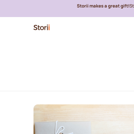
Storii makes a great gift!
S