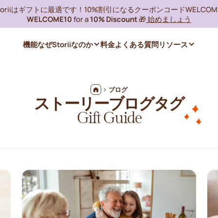
toriiはギフトに最適です！10%割引になるクーポンコードWELCOME
WELCOME10
for a
10% Discount
🎁
始めましょう
機能
なぜStoriiなのか
料金
よくある質問
リソース
ブログ
ストーリーブログタグ
Gift Guide