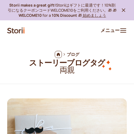
Storii makes a great gift!
Storiiはギフトに最適です！10%割
引になるクーポンコードWELCOME10をご利用ください。🎁 🎁
WELCOME10
for a
10% Discount
🎁
始めましょう
メニュー
ブログ
ストーリーブログタグ
両親