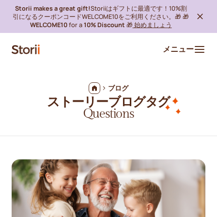
Storii makes a great gift!
Storiiはギフトに最適です！10%割
引になるクーポンコードWELCOME10をご利用ください。🎁 🎁
WELCOME10
for a
10% Discount
🎁
始めましょう
メニュー
ブログ
ストーリーブログタグ
Questions