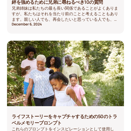
絆を強めるために兄弟に尋ねるべき10の質問
兄弟姉妹は私たちの最も長い関係であることがよくありま
すが、私たちはそれを当たり前のことと考えることもあり
ます。親しい人でも、再会したいと思っている人でも、有
December 6, 2024
意義な会話があればお互いの距離が縮まります。ここで
は、兄弟姉妹に楽しみ、笑い、心のこもったひとときを過
ごすために尋ねるべき10の質問をご紹介します。
ライフストーリーをキャプチャするための50のトラ
ベルメモリープロンプト
これらのプロンプトをインスピレーションとして使用し