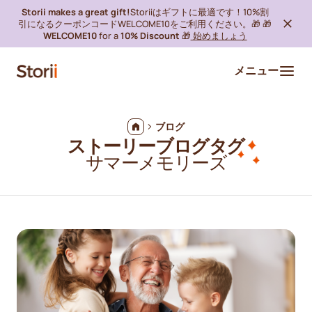
Storii makes a great gift!
Storiiはギフトに最適です！10%割
引になるクーポンコードWELCOME10をご利用ください。🎁 🎁
WELCOME10
for a
10% Discount
🎁
始めましょう
メニュー
ブログ
ストーリーブログタグ
サマーメモリーズ