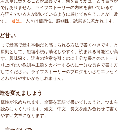
性を文章に伝えることが重要です。何を言うかは、どう言うか
要ではありません。ライフストーリーの内容を書いているな
れを読んでいる人が聞いているように感じてもらうことが非常
です。
君は。
人々は信憑性、脆弱性、誠実さに惹かれます。
ど甘い
とって最高で最も本物だと感じられる方法で書くべきです。と
、原則として、短編小説は消化しやすく、読まれる可能性が高
ます。興味深く、読者の注意を引くのに十分な長さのストーリ
取り上げたい教訓や主題をカバーするのに十分な長さで書く方
討してください。ライフストーリーのブログを小さなエッセイ
るとわかりやすいかもしれません。
造を変えましょう
多様性が求められます。全部を五語で書いてしまうと、つまら
り読みにくくなります。短文、中文、長文を組み合わせて書く
みやすい文章になります。
、言わないで