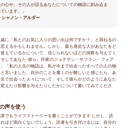
人の心や、その人が語るあなたについての物語に刻み込ま
れています。」
―
シャノン・アルダー
親戚に「私とのお気に入りの思い出は何ですか？」と尋ねるの
に思えるかもしれません。しかし、最も身近な人があなたをど
に覚えているかについて、信じられないほどの洞察を与えてく
。そしてあなた-彼ら。作家のジョナサン・サフラン・フォア
て、「私の人生の物語は、私が今まで出会ったすべての人の物
」と言いました。自分のことを書くのが難しいと感じたら、あ
人生で出会った人々について、そして彼らがどのようにあなた
を変えたり影響を与えたりしたかについて書いてみてくださ
の声を使う
、誰でもライフストーリーを書くことができます.しかし、読
それほど面白くないでしょう。読者を引き付けるには、自分の