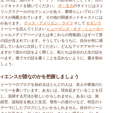
ポッドキャストを聴いてください。
ザ・モス
のサイトにはスト
テリングスクールのセクションがあり、素晴らしいプロンプト
バイスが掲載されています。その他の関連ポッドキャストには
のがあります。
ディス・アメリカン・ライフ
そして
モダンラ
ストーリーを読んでください
ヒューマンズ・オブ・ニューヨー
ーシャルメディアページまたは本これらの情報源にはすべて普
々の話が含まれています。そうしているうちに、自分が何に感
反応しているかに注目してください。どんなアイデアやテーマ
れますか？誰かの話をよく聞くと、私たちは自分の人生の話を
かべます。後でその話を書くことを忘れないように、書き留め
ましょう。
ィエンスが誰なのかを把握しましょう
ストーリーのブログを始めるほとんどの人は、友人や家族のた
トーリーを書いています。あるいは、現在起きていることを日
録し、追跡する方法が欲しいかもしれません。あるいは、旅
族経営、認知症を抱えた生活、母性への道のりなど、特定のト
をテーマにしたブログにしたいかもしれません。自分のソーシ