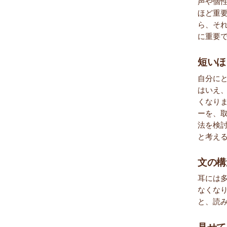
声や個
ほど重
ら、そ
に重要
短いほ
自分に
はいえ
くなり
ーを、
法を検
と考え
文の構
耳には
なくな
と、読
見せて