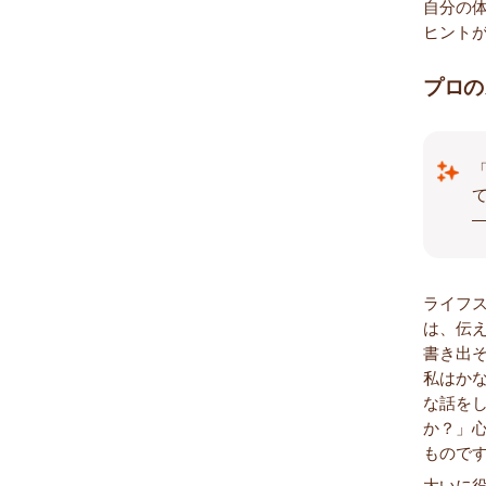
自分の体
ヒント
プロの
ライフ
は、伝
書き出
私はか
な話を
か？」
もので
大いに