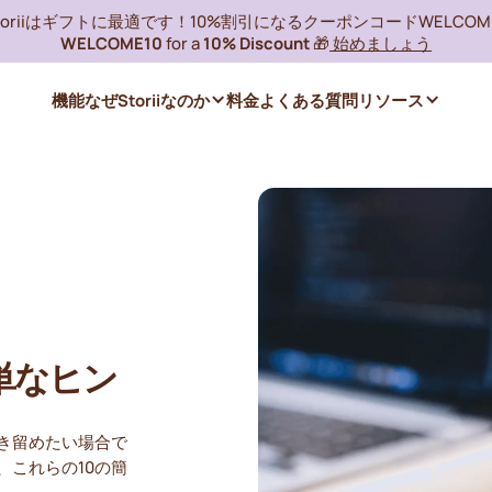
toriiはギフトに最適です！10%割引になるクーポンコードWELCOME
WELCOME10
for a
10% Discount
🎁
始めましょう
機能
なぜStoriiなのか
料金
よくある質問
リソース
単なヒン
き留めたい場合で
これらの10の簡