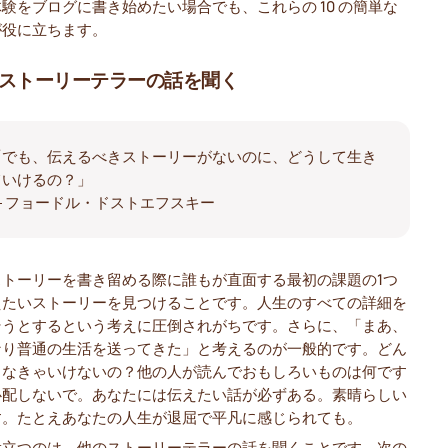
験をブログに書き始めたい場合でも、これらの 10 の簡単な
が役に立ちます。
ストーリーテラーの話を聞く
「でも、伝えるべきストーリーがないのに、どうして生き
ていけるの？」
― フョードル・ドストエフスキー
ストーリーを書き留める際に誰もが直面する最初の課題の1つ
えたいストーリーを見つけることです。人生のすべての詳細を
そうとするという考えに圧倒されがちです。さらに、「まあ、
なり普通の生活を送ってきた」と考えるのが一般的です。どん
しなきゃいけないの？他の人が読んでおもしろいものは何です
心配しないで。あなたには伝えたい話が必ずある。素晴らしい
す。たとえあなたの人生が退屈で平凡に感じられても。
役立つのは、他のストーリーテラーの話を聞くことです。次の