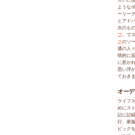
ような
ーリー
とアド
次のも
ブ
。で
ク
のソ
通の人
情的に
に惹か
思い浮
ておき
オーデ
ライフ
めにス
記に記
行、家
ピック