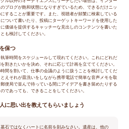
ークル以外のオーディエンスにリーチしたい場合は、インター
上のブログが飽和状態になりすぎているため、できるだけニッ
のにすることが重要です。また、視聴者が頻繁に検索している
クについて書いたり、投稿にターゲットキーワードを使用した
者に価値を提供するキャッチーな見出しのコンテンツを書いた
ことも検討してください。
を保つ
、執筆時間をスケジュールして現れてください。これにどれだ
間を割きたいかを決め、それに応じて計画を立ててください。
の時間を割いて、仕事の会議のように扱うことを検討してくだ
たとえそれが皿洗いをしながら携帯電話で簡単な音声メモを取
、郵便局で並んで待っている間にアイデアを書き留めたりする
ものであっても、できることをしてください。
人に思い出を教えてもらいましょう
「墓石ではなくハートに名前を刻みなさい。遺産は、他の