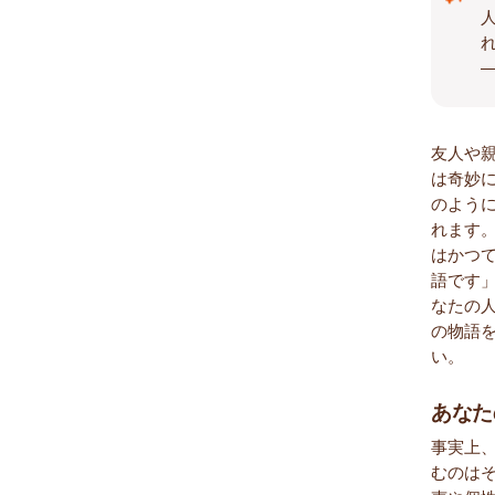
友人や
は奇妙
のよう
れます
はかつ
語です
なたの
の物語
い。
あなた
事実上
むのは