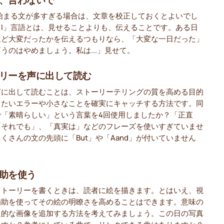
で始まる文が多すぎる場合は、文章を校正しておくとよいでし
「I」言語とは、見せることよりも、伝えることです。ある日
ほど大変だったかを伝えるつもりなら、「大変な一日だった」
うのはやめましょう。私は...」見せて。
リーを声に出して読む
声に出して読むことは、ストーリーテリングの質を高める目的
したいエラーや小さなことを確実にキャッチする方法です。同
で「素晴らしい」という言葉を4回使用しましたか？「正直
「それでも」、「真実は」などのフレーズを使いすぎていませ
くさんの文の先頭に「But」や「Aand」が付いていません
助を使う
ストーリーを書くときは、読者に絵を描きます。とはいえ、視
補助を使ってその絵の明瞭さを高めることはできます。意味の
足的な画像を追加する方法を考えてみましょう。この日の写真