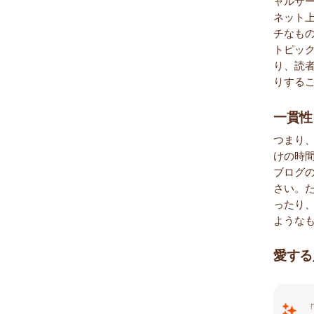
ャルサ
ネット
チなも
トピッ
り、読
りする
一貫性
つまり
けの時
ブログ
さい。
ったり
ような
愛する