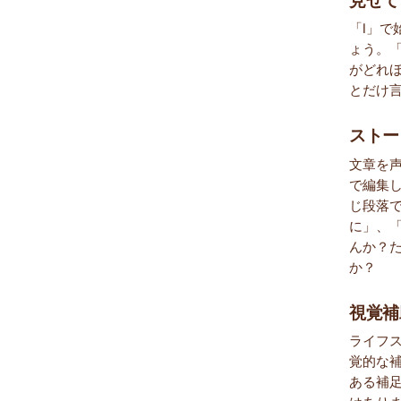
「I」
ょう。
がどれ
とだけ言
ストー
文章を
で編集
じ段落
に」、
んか？た
か？
視覚補
ライフ
覚的な
ある補