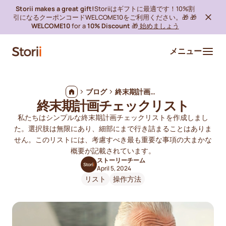
Storii makes a great gift!
Storiiはギフトに最適です！10%割
引になるクーポンコードWELCOME10をご利用ください。🎁 🎁
WELCOME10
for a
10% Discount
🎁
始めましょう
メニュー
ブログ
終末期計画チェックリスト
終末期計画チェックリスト
私たちはシンプルな終末期計画チェックリストを作成しまし
た。選択肢は無限にあり、細部にまで行き詰まることはありま
せん。このリストには、考慮すべき最も重要な事項の大まかな
概要が記載されています。
ストーリーチーム
April 5, 2024
リスト
操作方法