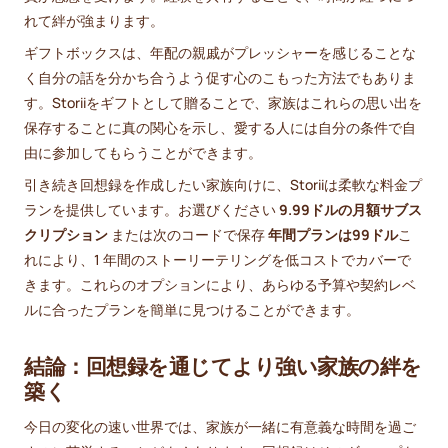
れて絆が強まります。
ギフトボックスは、年配の親戚がプレッシャーを感じることな
く自分の話を分かち合うよう促す心のこもった方法でもありま
す。Storiiをギフトとして贈ることで、家族はこれらの思い出を
保存することに真の関心を示し、愛する人には自分の条件で自
由に参加してもらうことができます。
引き続き回想録を作成したい家族向けに、Storiiは柔軟な料金プ
ランを提供しています。お選びください
9.99ドルの月額サブス
クリプション
または次のコードで保存
年間プランは99ドル
こ
れにより、1 年間のストーリーテリングを低コストでカバーで
きます。これらのオプションにより、あらゆる予算や契約レベ
ルに合ったプランを簡単に見つけることができます。
結論：回想録を通じてより強い家族の絆を
築く
今日の変化の速い世界では、家族が一緒に有意義な時間を過ご