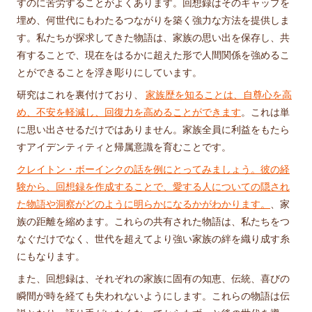
すのに苦労することがよくあります。回想録はそのギャップを
埋め、何世代にもわたるつながりを築く強力な方法を提供しま
す。私たちが探求してきた物語は、家族の思い出を保存し、共
有することで、現在をはるかに超えた形で人間関係を強めるこ
とができることを浮き彫りにしています。
研究はこれを裏付けており、
家族歴を知ることは、自尊心を高
め、不安を軽減し、回復力を高めることができます
。これは単
に思い出させるだけではありません。家族全員に利益をもたら
すアイデンティティと帰属意識を育むことです。
クレイトン・ボーインクの話を例にとってみましょう。彼の経
験から、回想録を作成することで、愛する人についての隠され
た物語や洞察がどのように明らかになるかがわかります。
、家
族の距離を縮めます。これらの共有された物語は、私たちをつ
なぐだけでなく、世代を超えてより強い家族の絆を織り成す糸
にもなります。
また、回想録は、それぞれの家族に固有の知恵、伝統、喜びの
瞬間が時を経ても失われないようにします。これらの物語は伝