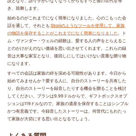
説となり、語り手がいなくなってからもずっと後の世代を導
き、鼓舞します。
始めるのがこれまでになく簡単になりました。心のこもった会
話を通して、それとも
Storiiのようなツールを使用して、家族
の物語を保存することがこれまでになく簡単になりました
。ト
ム・ヴァンダー・ウェルの経験は、愛する人の声をとらえるこ
とのかけがえのない価値を思い出させてくれます。これらの録
音は大事な家宝となり、後回しにしてはいけない貴重な贈り物
になります。
すべての会話は家族の絆を深める可能性があります。今日から
始めてみませんか？愛する人に、自分のストーリーを共有した
り、自分のストーリーを録音したりする機会を贈ることを検討
してください。プランは9.99ドルからで、ギフトボックスオプ
ションは119ドルなので、家族の遺産を保存することはシンプル
かつ有意義です。今録音したストーリーは、何世代にもわたっ
て家族が大切にする思い出となるでしょう。
よくある質問