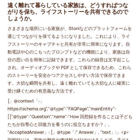
遠く離れて暮らしている家族は、どうすればつな
がりを保ち、ライフストーリーを共有できるので
しょうか。
さまざまな場所にいる家族が、Storiiなどのプラットフォームを
通じてつながりを保てるようになりました。これにより、ライ
フストーリーのキャプチャと共有が非常に簡単になります。自
動電話や心のこもったプロンプトなどの機能により、家族は自
分の思い出を簡単に記録できます。これらの録音は文字起こし
され、オーディオブックや PDF として保存できるため、これら
のストーリーを安全かつアクセスしやすい方法で保存できま
す。大切な瞬間を共有し、遠く離れていても大切な人に確実に
受け継ぐための有意義な方法です。
{」@context「:」
https://schema.org","@type":"FAQPage","mainEntity":
[{"@type":"Question","name":"How 回想録を作ることは子ども
たちが自尊心と回復力を養うのに役立ちますか？」,
"AcceptedAnswer」: {」@type「:" Answer」, "text」:」<p>
回想録には、家族の歴史や価値観と結びつけることで、子ども