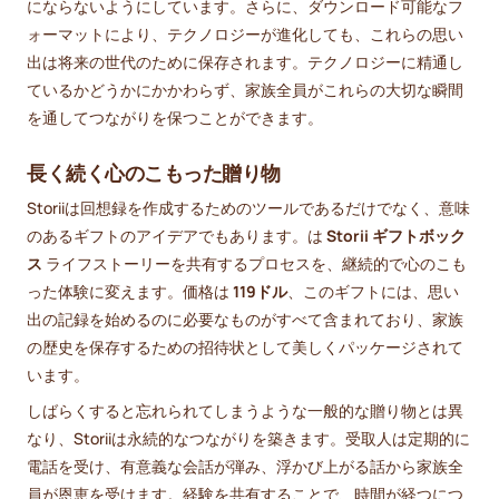
にならないようにしています。さらに、ダウンロード可能なフ
ォーマットにより、テクノロジーが進化しても、これらの思い
出は将来の世代のために保存されます。テクノロジーに精通し
ているかどうかにかかわらず、家族全員がこれらの大切な瞬間
を通してつながりを保つことができます。
長く続く心のこもった贈り物
Storiiは回想録を作成するためのツールであるだけでなく、意味
のあるギフトのアイデアでもあります。は
Storii ギフトボック
ス
ライフストーリーを共有するプロセスを、継続的で心のこも
った体験に変えます。価格は
119ドル
、このギフトには、思い
出の記録を始めるのに必要なものがすべて含まれており、家族
の歴史を保存するための招待状として美しくパッケージされて
います。
しばらくすると忘れられてしまうような一般的な贈り物とは異
なり、Storiiは永続的なつながりを築きます。受取人は定期的に
電話を受け、有意義な会話が弾み、浮かび上がる話から家族全
員が恩恵を受けます。経験を共有することで、時間が経つにつ