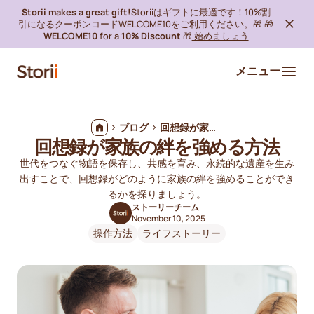
Storii makes a great gift!
Storiiはギフトに最適です！10%割
引になるクーポンコードWELCOME10をご利用ください。🎁 🎁
WELCOME10
for a
10% Discount
🎁
始めましょう
メニュー
ブログ
回想録が家族の絆を強める方法
回想録が家族の絆を強める方法
世代をつなぐ物語を保存し、共感を育み、永続的な遺産を生み
出すことで、回想録がどのように家族の絆を強めることができ
るかを探りましょう。
ストーリーチーム
November 10, 2025
操作方法
ライフストーリー