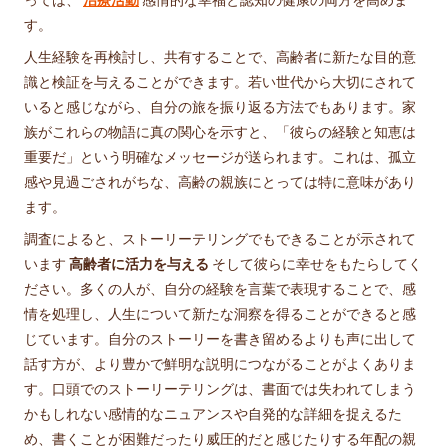
す。
人生経験を再検討し、共有することで、高齢者に新たな目的意
識と検証を与えることができます。若い世代から大切にされて
いると感じながら、自分の旅を振り返る方法でもあります。家
族がこれらの物語に真の関心を示すと、「彼らの経験と知恵は
重要だ」という明確なメッセージが送られます。これは、孤立
感や見過ごされがちな、高齢の親族にとっては特に意味があり
ます。
調査によると、ストーリーテリングでもできることが示されて
います
高齢者に活力を与える
そして彼らに幸せをもたらしてく
ださい。多くの人が、自分の経験を言葉で表現することで、感
情を処理し、人生について新たな洞察を得ることができると感
じています。自分のストーリーを書き留めるよりも声に出して
話す方が、より豊かで鮮明な説明につながることがよくありま
す。口頭でのストーリーテリングは、書面では失われてしまう
かもしれない感情的なニュアンスや自発的な詳細を捉えるた
め、書くことが困難だったり威圧的だと感じたりする年配の親