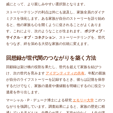
戚にとって、より親しみやすい選択肢となります。
ストーリーテリングの利点は外にも波及し、家族全員のダイナ
ミクスを強化します。ある家族が自分のストーリーを語り始め
ると、他の家族も心を開くように促されることがよくありま
す。これにより、次のようなことが生まれます。
ポジティブ・
サイクル・オブ・コネクション
、ストーリーテリングを、世代
をつなぎ、絆を深める大切な家族の伝統に変えます。
回想録が世代間のつながりを築く方法
回顧録は架け橋の役割を果たし、世代を超えて家族を結びつ
け、次の世代を育みます
アイデンティティの共有
。年配の親族
が自分のライフストーリーを記録するとき、彼らは記憶を保存
するだけでなく、家族の遺産や価値観を明確にするのに役立つ
遺産を作り出します。
マーシャル・P・デューク博士による研究
エモリー大学
このつ
ながりを強調しています。調査結果によると、家族の歴史に精
通している子どもは、自尊心が高く、不安が少なく、人生の課