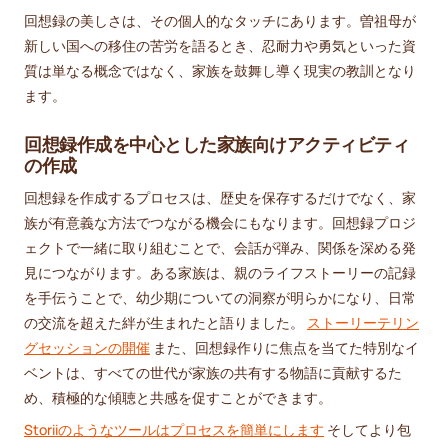
回想録の美しさは、その個人的なタッチにあります。曽祖母が
新しい国への移住の苦労を語るとき、忍耐力や勇気といった資
質は単なる概念ではなく、家族を鼓舞し導く現実の教訓となり
ます。
回想録作成を中心とした家族向けアクティビティ
の作成
回想録を作成するプロセスは、歴史を保存するだけでなく、家
族が有意義な方法でつながる機会にもなります。回想録プロジ
ェクトで一緒に取り組むことで、会話が弾み、関係を深める発
見につながります。ある家族は、親のライフストーリーの記録
を手伝うことで、幼少期についての洞察が明らかになり、日常
の交流を超えた絆が生まれたと語りました。
ストーリーテリン
グセッションの開催
また、回想録作りに焦点を当てた特別なイ
ベントは、すべての世代が家族の共有する物語に貢献するた
め、積極的な傾聴と共感を促すことができます。
Storiiのようなツールはプロセスを簡単にします
そしてより包