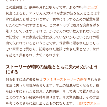
この重要性は、数字を見れば明らかです。ある2018年
アープ
調査によると、アメリカ人の64％が家族の話を伝えることは非
常に重要だと感じていますが、実際にそうするための措置を講
じたのは27％にすぎません。このギャップは厄介な真実を浮き
彫りにしています。それは、かけがえのない数え切れないほど
の記憶が、単に家族が記憶に残っていないからというだけの理
由で失われているということです。保管庫に隠されたほこりっ
ぽい家宝とは異なり、記録された物語は生きた宝となり、世代
を超えて共有され、大切にされます。
ストーリーが時間の経過とともに失われないよう
にする
何もせずに過ぎ去る毎日
ファミリーストーリーの保存
それらを
永遠に失う可能性が高まります。年上の親戚が亡くなると、彼
らは何年にもわたる知恵、人間関係、そして決して置き換える
ことのできない経験を持ち帰ります。その緊急性は、その方法
を考えるとさらに差し迫ったものになります。
口頭でのストー