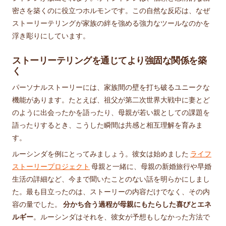
密さを築くのに役立つホルモンです。この自然な反応は、なぜ
ストーリーテリングが家族の絆を強める強力なツールなのかを
浮き彫りにしています。
ストーリーテリングを通じてより強固な関係を築
く
パーソナルストーリーには、家族間の壁を打ち破るユニークな
機能があります。たとえば、祖父が第二次世界大戦中に妻とど
のように出会ったかを語ったり、母親が若い親としての課題を
語ったりするとき、こうした瞬間は共感と相互理解を育みま
す。
ルーシンダを例にとってみましょう。彼女は始めました
ライフ
ストーリープロジェクト
母親と一緒に、母親の新婚旅行や早婚
生活の詳細など、今まで聞いたことのない話を明らかにしまし
た。最も目立ったのは、ストーリーの内容だけでなく、その内
容の量でした。
分かち合う過程が母親にもたらした喜びとエネ
ルギー
。ルーシンダはそれを、彼女が予想もしなかった方法で