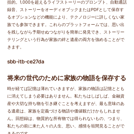
括的。1,000を超えるライフストーリーのプロンプト、自動通話
録音、ストーリーをオーディオブックまたはPDFとして保存す
るオプションなどの機能により、テクノロジーに詳しくない家
族でも参加できます。これらのプラットフォームでは、思い出
を残しながら予期せぬつながりを簡単に発見でき、ストーリー
テリングという行為が家族の絆と遺産の両方を強めることがで
きます。
sbb-itb-ce27da
将来の世代のために家族の物語を保存する
時が経てば記憶は薄れていきますが、家族の物語は記憶ととも
に消えてしまう必要はありません。私たちはしばしば、金融資
産や大切な持ち物を引き継ぐことを考えますが、最も意味のあ
る遺産は、家族を定義づける物語や価値観だけかもしれませ
ん。回想録は、物質的な所有物では得られないもの、つまり、
私たちの前に来た人々の人生、思い、感情を垣間見ることがで
きるのです。