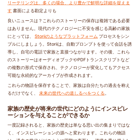
リーテリングは、多くの場合、より豊かで鮮明な詳細を捉えま
す
書面による勘定よりも
良いニュースは？これらのストーリーの保存は複雑である必要
はありません。現代のテクノロジーに不安を感じる高齢の家族
にとっては、
Storiiのようなプラットフォーム
プロセスをシン
プルにしましょう。Storiiは、自動プロンプトを使って会話を誘
導し、自宅の電話で家族と直接つながります。その後、これら
のストーリーはオーディオブックやPDFトランスクリプトなど
の複数の形式で保存され、テクノロジーが変化してもアクセス
可能な永続的なアーカイブが作成されます。
これらの物語を保存することで、家族は自分たちの過去を称え
るだけでなく、
未来の世代への道しるべをつくる
。
家族の歴史が将来の世代にどのようにインスピレ
ーションを与えることができるか
一度記録されると、家族の歴史は単なる思い出の集まりではな
く、インスピレーションの源へと変わります。これらの物語