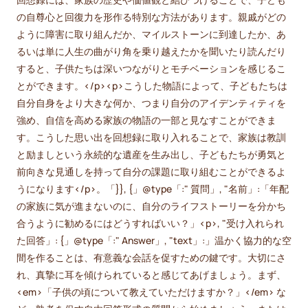
の自尊心と回復力を形作る特別な方法があります。親戚がどの
ように障害に取り組んだか、マイルストーンに到達したか、あ
るいは単に人生の曲がり角を乗り越えたかを聞いたり読んだり
すると、子供たちは深いつながりとモチベーションを感じるこ
とができます。</p><p>こうした物語によって、子どもたちは
自分自身をより大きな何か、つまり自分のアイデンティティを
強め、自信を高める家族の物語の一部と見なすことができま
す。こうした思い出を回想録に取り入れることで、家族は教訓
と励ましという永続的な遺産を生み出し、子どもたちが勇気と
前向きな見通しを持って自分の課題に取り組むことができるよ
うになります</p>。「}}, {」@type「:" 質問」, "名前」:「年配
の家族に気が進まないのに、自分のライフストーリーを分かち
合うように勧めるにはどうすればいい？」<p>, "受け入れられ
た回答」: {」@type「:" Answer」, "text」:」温かく協力的な空
間を作ることは、有意義な会話を促すための鍵です。大切にさ
れ、真摯に耳を傾けられていると感じてあげましょう。まず、
<em>「子供の頃について教えていただけますか？」</em> な