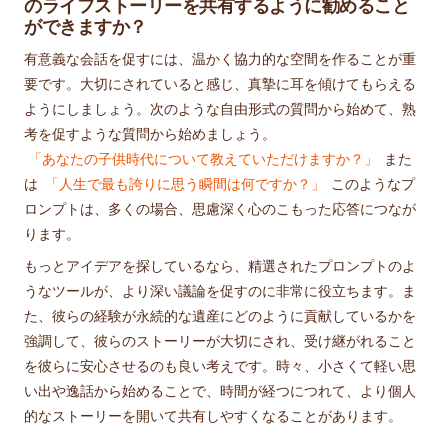
のライフストーリーを共有するように勧めること
ができますか？
有意義な会話を促すには、温かく協力的な空間を作ることが重
要です。大切にされていると感じ、真摯に耳を傾けてもらえる
ようにしましょう。次のような自由形式の質問から始めて、熟
考を促すような質問から始めましょう。
「あなたの子供時代について教えていただけますか？」
また
は
「人生で最も誇りに思う瞬間は何ですか？」
このようなプ
ロンプトは、多くの場合、思慮深く心のこもった応答につなが
ります。
もっとアイデアを探しているなら、精選されたプロンプトのよ
うなツールが、より深い議論を促すのに非常に役立ちます。ま
た、彼らの経験が永続的な遺産にどのように貢献しているかを
強調して、彼らのストーリーが大切にされ、受け継がれること
を彼らに安心させるのも良い考えです。時々、小さくて軽い思
い出や逸話から始めることで、時間が経つにつれて、より個人
的なストーリーを開いて共有しやすくなることがあります。