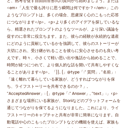
ど、熟考を促す自由回答形式の質問から始めましょう。または
<em>「人生で最も誇りに思う瞬間は何ですか？</em>」この
ようなプロンプトは、多くの場合、思慮深く心のこもった応答
につながります</p>。<p>より多くのアイデアを探しているな
ら、精選されたプロンプトのようなツールが、より深い議論を
促すのに非常に役立ちます。また、彼らの経験が永続的な遺産
にどのように貢献しているかを強調して、彼らのストーリーが
大切にされ、受け継がれることを彼らに安心させるのも良い考
えです。時々、小さくて軽い思い出や逸話から始めることで、
時間が経つにつれて、より個人的な話を開いて共有しやすくな
ることがあります</p>。「}}, {」@type「:" 質問」, "名前」:
「遠く離れて暮らしている家族が、どうすればつながりを保
ち、ライフストーリーを共有できるのか？」,
"AcceptedAnswer」: {」@type「:" Answer」, "text」:」<p>
さまざまな場所にいる家族が、Storiiなどのプラットフォームを
通じてつながりを保てるようになりました。これにより、ライ
フストーリーのキャプチャと共有が非常に簡単になります。自
動電話や心のこもったプロンプトなどの機能を使えば、家族も