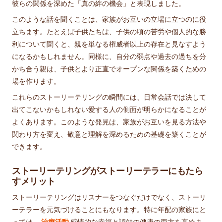
彼らの関係を深めた「真の絆の機会」と表現しました。
このような話を聞くことは、家族がお互いの立場に立つのに役
立ちます。たとえば子供たちは、子供の頃の苦労や個人的な勝
利について聞くと、親を単なる権威者以上の存在と見なすよう
になるかもしれません。同様に、自分の弱点や過去の過ちを分
かち合う親は、子供とより正直でオープンな関係を築くための
場を作ります。
これらのストーリーテリングの瞬間には、日常会話では決して
出てこないかもしれない愛する人の側面が明らかになることが
よくあります。このような発見は、家族がお互いを見る方法や
関わり方を変え、敬意と理解を深めるための基礎を築くことが
できます。
ストーリーテリングがストーリーテラーにもたら
すメリット
ストーリーテリングはリスナーをつなぐだけでなく、ストーリ
ーテラーを元気づけることにもなります。特に年配の家族にと
っては、
治療活動
感情的な幸福と認知の健康の両方を高めま