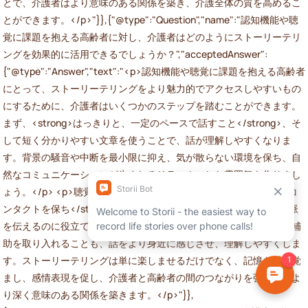
とで、介護者はより意味のある関係を築き、介護全体の質を高めるこ
とができます。</p>"}},{"@type":"Question","name":"認知機能や聴
覚に課題を抱える高齢者に対し、介護者はどのようにストーリーテリ
ングを効果的に活用できるでしょうか？","acceptedAnswer":
{"@type":"Answer","text":"<p>認知機能や聴覚に課題を抱える高齢者
にとって、ストーリーテリングをより魅力的でアクセスしやすいもの
にするために、介護者はいくつかのステップを踏むことができます。
まず、<strong>はっきりと、一定のペースで話すこと</strong>、そ
して短く分かりやすい文章を使うことで、話が理解しやすくなりま
す。背景の騒音や中断を最小限に抑え、気が散らない環境を保ち、自
然なコミュニケーションが生まれるリラックスした雰囲気を作りまし
ょう。</p> <p>聴覚に困難がある高齢者の場合は、<strong>アイコ
ンタクトを保ち</strong>、表情豊かな顔の合図を使って感情や文脈
を伝えるのに役立てましょう。写真や意味のある物など、視覚的な補
助を取り入れることも、話をより身近に感じさせ、理解しやすくしま
す。ストーリーテリングは単に楽しませるだけでなく、記憶を呼び覚
まし、感情表現を促し、介護者と高齢者の間のつながりを強化し、よ
り深く意味のある関係を築きます。</p>"}},