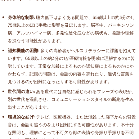
身体的な制限
: 聴力低下はよくある問題で、65歳以上の約3分の1、
75歳以上のほぼ半数に影響を及ぼします。脳卒中、パーキンソン
病、アルツハイマー病、多発性硬化症などの病状も、発話や理解
を損なう可能性があります。
認知機能の困難
: 多くの高齢者がヘルスリテラシーに課題を抱えて
います。65歳以上の約3分の1が医療情報を明確に理解するのに苦
労しています。正常な加齢によるものか認知症によるものかにか
かわらず、記憶の問題は、会話の内容を忘れたり、適切な言葉を
見つけるのが困難になったりする可能性があります。
世代間の違い
: ある世代には自然に感じられるフレーズや表現が、
別の世代を混乱させ、コミュニケーションスタイルの断絶を生み
出すことがあります。
環境的な妨げ
: テレビ、医療機器、または混雑した廊下からの背景
音は、会話を追うのをより困難にする可能性があります。不十分
な照明も、理解にとって不可欠な顔の表情や身振り手振りを不明