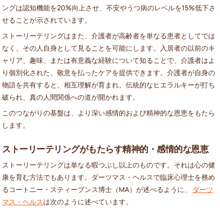
ングは認知機能を20%向上させ、不安やうつ病のレベルを15%低下さ
せることが示されています。
ストーリーテリングはまた、介護者が高齢者を単なる患者としてでは
なく、その人自身として見ることを可能にします。入居者の以前のキ
ャリア、趣味、または有意義な経験について知ることで、介護者はよ
り個別化された、敬意を払ったケアを提供できます。介護者が自身の
物語を共有すると、相互理解が育まれ、伝統的なヒエラルキーが打ち
破られ、真の人間関係への道が開かれます。
このつながりの基盤は、より深い感情的および精神的な恩恵をもたら
します。
ストーリーテリングがもたらす精神的・感情的な恩恵
ストーリーテリングは単なる暇つぶし以上のものです。それは心の健
康を育む方法でもあります。ダーツマス・ヘルスで臨床心理士を務め
るコートニー・スティーブンス博士（MA）が述べるように、
ダーツ
マス・ヘルス
は次のように述べています。