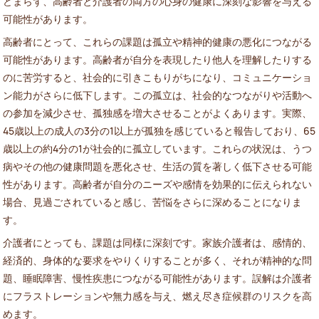
どまらず、高齢者と介護者の両方の心身の健康に深刻な影響を与える
可能性があります。
高齢者にとって、これらの課題は孤立や精神的健康の悪化につながる
可能性があります。高齢者が自分を表現したり他人を理解したりする
のに苦労すると、社会的に引きこもりがちになり、コミュニケーショ
ン能力がさらに低下します。この孤立は、社会的なつながりや活動へ
の参加を減少させ、孤独感を増大させることがよくあります。実際、
45歳以上の成人の3分の1以上が孤独を感じていると報告しており、65
歳以上の約4分の1が社会的に孤立しています。これらの状況は、うつ
病やその他の健康問題を悪化させ、生活の質を著しく低下させる可能
性があります。高齢者が自分のニーズや感情を効果的に伝えられない
場合、見過ごされていると感じ、苦悩をさらに深めることになりま
す。
介護者にとっても、課題は同様に深刻です。家族介護者は、感情的、
経済的、身体的な要求をやりくりすることが多く、それが精神的な問
題、睡眠障害、慢性疾患につながる可能性があります。誤解は介護者
にフラストレーションや無力感を与え、燃え尽き症候群のリスクを高
めます。