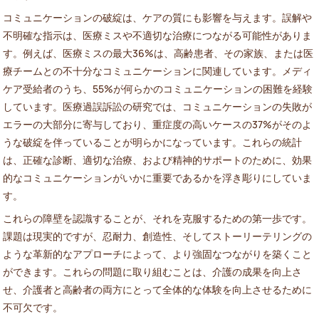
コミュニケーションの破綻は、ケアの質にも影響を与えます。誤解や
不明確な指示は、医療ミスや不適切な治療につながる可能性がありま
す。例えば、医療ミスの最大36%は、高齢患者、その家族、または医
療チームとの不十分なコミュニケーションに関連しています。メディ
ケア受給者のうち、55%が何らかのコミュニケーションの困難を経験
しています。医療過誤訴訟の研究では、コミュニケーションの失敗が
エラーの大部分に寄与しており、重症度の高いケースの37%がそのよ
うな破綻を伴っていることが明らかになっています。これらの統計
は、正確な診断、適切な治療、および精神的サポートのために、効果
的なコミュニケーションがいかに重要であるかを浮き彫りにしていま
す。
これらの障壁を認識することが、それを克服するための第一歩です。
課題は現実的ですが、忍耐力、創造性、そしてストーリーテリングの
ような革新的なアプローチによって、より強固なつながりを築くこと
ができます。これらの問題に取り組むことは、介護の成果を向上さ
せ、介護者と高齢者の両方にとって全体的な体験を向上させるために
不可欠です。