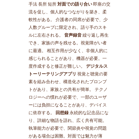
手法 長所 短所
対面での語り合い
即座の交
流を促し、個人的なつながりを築き、柔
軟性がある。 介護者の同席が必要で、少
人数グループに限定され、語り手のスキ
ルに左右される。
音声録音
繰り返し再生
でき、家族の声を残せる。視覚障がい者
に最適。 相互作用が少なく、非個人的に
感じられることがあり、機器が必要。一
度作成すると修正が難しい。
デジタルス
トーリーテリングアプリ
視覚と聴覚の要
素を組み合わせ、構造化されたプロンプ
トがあり、家族との共有が簡単。 テクノ
ロジーへの慣れが必要で、一部のユーザ
ーには負担になることがあり、デバイス
に依存する。
回想録
永続的な記念品にな
り、詳細な物語を語れ、広く共有可能。
執筆能力が必要で、関節炎や視覚の問題
がある場合は困難。対面では魅力が薄