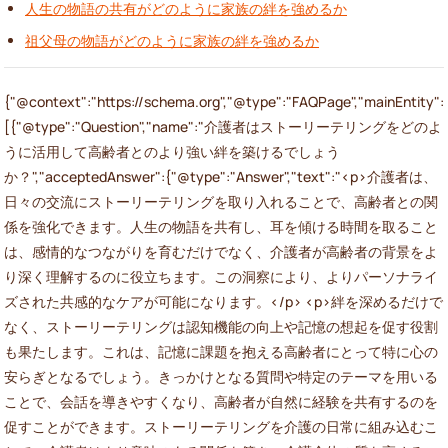
人生の物語の共有がどのように家族の絆を強めるか
祖父母の物語がどのように家族の絆を強めるか
{"@context":"https://schema.org","@type":"FAQPage","mainEntity":
[{"@type":"Question","name":"介護者はストーリーテリングをどのよ
うに活用して高齢者とのより強い絆を築けるでしょう
か？","acceptedAnswer":{"@type":"Answer","text":"<p>介護者は、
日々の交流にストーリーテリングを取り入れることで、高齢者との関
係を強化できます。人生の物語を共有し、耳を傾ける時間を取ること
は、感情的なつながりを育むだけでなく、介護者が高齢者の背景をよ
り深く理解するのに役立ちます。この洞察により、よりパーソナライ
ズされた共感的なケアが可能になります。</p> <p>絆を深めるだけで
なく、ストーリーテリングは認知機能の向上や記憶の想起を促す役割
も果たします。これは、記憶に課題を抱える高齢者にとって特に心の
安らぎとなるでしょう。きっかけとなる質問や特定のテーマを用いる
ことで、会話を導きやすくなり、高齢者が自然に経験を共有するのを
促すことができます。ストーリーテリングを介護の日常に組み込むこ