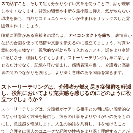
スで話すこと
、そして短く分かりやすい文章を使うことで、話が理解
しやすくなります。背景の騒音や中断を最小限に抑え、気が散らない
環境を保ち、自然なコミュニケーションが生まれるリラックスした雰
囲気を作りましょう。
聴覚に困難がある高齢者の場合は、
アイコンタクトを保ち
、表情豊か
な顔の合図を使って感情や文脈を伝えるのに役立てましょう。写真や
意味のある物など、視覚的な補助を取り入れることも、話をより身近
に感じさせ、理解しやすくします。ストーリーテリングは単に楽しま
せるだけでなく、記憶を呼び覚まし、感情表現を促し、介護者と高齢
者の間のつながりを強化し、より深く意味のある関係を築きます。
ストーリーテリングは、介護者が燃え尽き症候群を軽減
し、役割においてより充実感を感じるのにどのように役
立つでしょうか？
ストーリーテリングは、介護者がケアする相手との間に強い感情的な
つながりを築く方法を提供し、彼らの仕事をよりやりがいのあるもの
にし、負担感を軽減します。人生の物語を共有し、耳を傾けること
で、介護者は個人のユニークな経験や性格をより深く理解することが