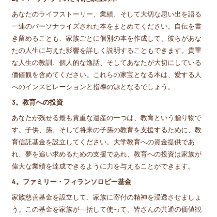
あなたのライフストーリー、業績、そして大切な思い出を語る
一連のパーソナライズされた本をまとめてください。自伝を書
き留めることも、家族ごとに個別の本を作成して、彼らがあな
たの人生に与えた影響を詳しく説明することもできます。貴重
な人生の教訓、個人的な逸話、そしてあなたが大切にしている
価値観を含めてください。これらの家宝となる本は、愛する人
へのインスピレーションと指導の源となるでしょう。
3。教育への投資
あなたが残せる最も貴重な遺産の一つは、教育という贈り物で
す。子供、孫、そして将来の子孫の教育を支援するために、教
育信託基金を設立してください。大学教育への資金提供であ
れ、夢を追い求めるための支援であれ、教育への投資は家族が
偉大な業績を達成できるように力を与えることができます。
4。ファミリー・フィランソロピー基金
家族慈善基金を設立して、家族に寄付の精神を浸透させましょ
う。この基金を家族が一括して使って、皆さんの共通の価値観