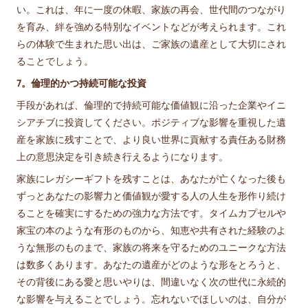
い。これは、年に一度の休暇、家族の再会、世代間のつながり
を育み、絆を強める特別なイベントなどが考えられます。これ
らの体験で生まれた思い出は、ご家族の遺産として大切にされ
ることでしょう。
7。倫理的かつ持続可能な投資
手段があれば、倫理的で持続可能な価値観に沿った企業やイニ
シアチブに投資してください。ポジティブな影響を重視した遺
産を家族に残すことで、より良い世界に貢献する責任ある財務
上の意思決定を引き続き行えるようになります。
家族にレガシーギフトを残すことは、あなたが亡くなった後も
ずっとあなたの影響力と価値観が愛する人の人生を形作り続け
ることを確実にするための強力な方法です。タイムカプセルや
家宝の本のような有形のものから、知恵や共有された経験のよ
うな無形のものまで、家族の将来を守るためのユニークな方法
は数多くあります。あなたの遺産がどのような形をとろうと、
その背後にある愛と思いやりは、間違いなく次の世代に永続的
な影響を与えることでしょう。忘れないでほしいのは、自分が