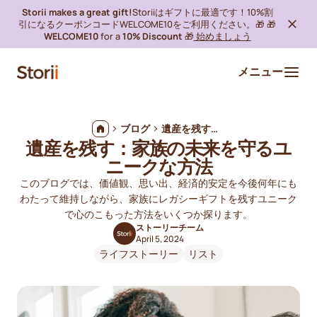
Storii makes a great gift!
Storiiはギフトに最適です！10%割
引になるクーポンコードWELCOME10をご利用ください。🎁 🎁
WELCOME10
for a
10% Discount
🎁
始めましょう
メニュー
ブログ
遺産を残す：家族の未来を守るユニークな方法
遺産を残す：家族の未来を守るユ
ニークな方法
このブログでは、価値観、思い出、経済的安定を今後何年にも
わたって維持しながら、家族にレガシーギフトを残すユニーク
で心のこもった方法をいくつか探ります。
ストーリーチーム
April 5, 2024
ライフストーリー
リスト