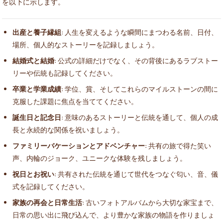
を以下に示します。
出産と養子縁組
: 人生を変えるような瞬間にまつわる名前、日付、
場所、個人的なストーリーを記録しましょう。
結婚式と結婚
: 公式の詳細だけでなく、その背後にあるラブストー
リーや伝統も記録してください。
卒業と学業成績
: 学位、賞、そしてこれらのマイルストーンの間に
克服した課題に焦点を当ててください。
誕生日と記念日
: 意味のあるストーリーと伝統を通して、個人の成
長と永続的な関係を祝いましょう。
ファミリーバケーションとアドベンチャー
: 共有の旅で得た笑い
声、内輪のジョーク、ユニークな体験を残しましょう。
祝日とお祝い
: 共有された伝統を通じて世代をつなぐ匂い、音、儀
式を記録してください。
家族の再会と日常生活
: 古いフォトアルバムから大切な家宝まで、
日常の思い出に飛び込んで、より豊かな家族の物語を作りましょ