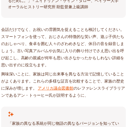
るために。」 - エイドリアン・ケイン・ダロー、ベイラー大学
オーラルヒストリー研究所 助監督兼上級講師
会話だけでなく、お祝いの雰囲気を捉えることも検討してください。
スマートフォンを使って、おじさんの特徴的な笑い声、遊ぶ子供たち
のおしゃべり、食卓を囲む人々のざわめきなど、休日の音を録音しま
しょう。古い写真アルバムやお気に入りの飾り付けでさえ思い出を呼
び起こし、高齢の親戚が何年も思い出さなかったかもしれない詳細を
思い出すのに役立ちます。
興味深いことに、家族は同じ出来事を異なる方法で記憶していること
がよくあります。これらの多様な証言を比較することで、家族の歴史
に深みが増します。
アメリカ議会図書館
のレファレンスライブラリア
ンであるアン・トゥーヒー氏が説明するように、
「家族の異なる系統が同じ物語の異なるバージョンを知ってい