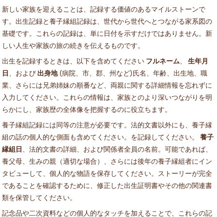
新しい家族を迎えることは、記録する価値のあるマイルストーンで
す。出生記録と養子縁組記録は、世代から世代へとつながる家系図の
基礎です。これらの記録は、単に日付を示すだけではありません。新
しい人生や家族の旅の続きを伝えるものです。
出生を記録するときは、以下を含めてください
フルネーム
、
生年月
日
、および
出身地
(病院、市、郡、州など)氏名、年齢、出生地、職
業、さらには兄弟姉妹の順番など、両親に関する詳細情報を忘れずに
入力してください。これらの情報は、家族とのより深いつながりを明
らかにし、家族歴の全体像を把握するのに役立ちます。
養子縁組記録には同等の注意が必要です。法的文書以外にも、養子縁
組の話の個人的な側面も含めてください。を記録してください。
養子
縁組日
、法的文書の詳細、および関係者全員の名前。可能であれば、
養父母、生みの親（適切な場合）、さらには後年の養子縁組者にイン
タビューして、個人的な物語を保存してください。ストーリーが完全
であることを確認するために、修正した出生証明書やその他の関連書
類を保管してください。
記念品や二次資料などの個人的なタッチを加えることで、これらの記