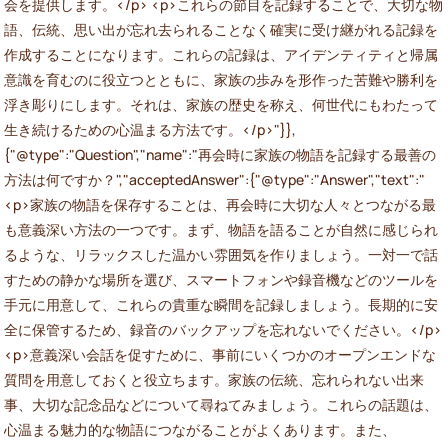
会を提供します。</p> <p>これらの節目を記録することで、大切な物
語、伝統、思い出が忘れ去られることなく確実に受け継がれる記録を
作成することになります。これらの記録は、アイデンティティと帰属
意識を育むのに役立つとともに、家族の歩みを形作った苦難や勝利を
浮き彫りにします。それは、家族の歴史を称え、何世代にもわたって
生き続けるための心温まる方法です。</p>"}},
{"@type":"Question","name":"再会時に家族の物語を記録する最善の
方法は何ですか？","acceptedAnswer":{"@type":"Answer","text":"
<p>家族の物語を保存することは、再会時に大切な人々とつながる最
も意義深い方法の一つです。まず、物語を語ることが自然に感じられ
るような、リラックスした温かい雰囲気を作りましょう。一対一で話
すための静かな場所を選び、スマートフォンや録音機などのツールを
手元に用意して、これらの貴重な瞬間を記録しましょう。長期的に安
全に保管するため、録音のバックアップを忘れないでください。</p>
<p>意義深い会話を促すために、事前にいくつかのオープンエンドな
質問を用意しておくと役立ちます。家族の伝統、忘れられない出来
事、大切な記念品などについて尋ねてみましょう。これらの話題は、
心温まる魅力的な物語につながることがよくあります。また、