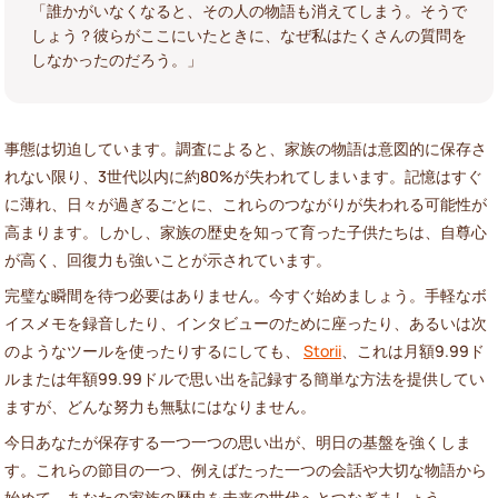
「誰かがいなくなると、その人の物語も消えてしまう。そうで
しょう？彼らがここにいたときに、なぜ私はたくさんの質問を
しなかったのだろう。」
事態は切迫しています。調査によると、家族の物語は意図的に保存さ
れない限り、3世代以内に約80%が失われてしまいます。記憶はすぐ
に薄れ、日々が過ぎるごとに、これらのつながりが失われる可能性が
高まります。しかし、家族の歴史を知って育った子供たちは、自尊心
が高く、回復力も強いことが示されています。
完璧な瞬間を待つ必要はありません。今すぐ始めましょう。手軽なボ
イスメモを録音したり、インタビューのために座ったり、あるいは次
のようなツールを使ったりするにしても、
Storii
、これは月額9.99ド
ルまたは年額99.99ドルで思い出を記録する簡単な方法を提供してい
ますが、どんな努力も無駄にはなりません。
今日あなたが保存する一つ一つの思い出が、明日の基盤を強くしま
す。これらの節目の一つ、例えばたった一つの会話や大切な物語から
始めて、あなたの家族の歴史を未来の世代へとつなぎましょう。