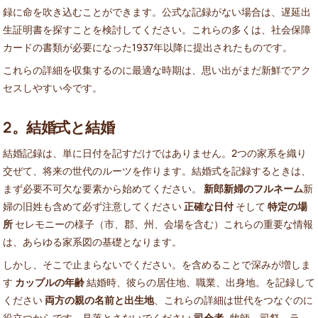
録に命を吹き込むことができます。公式な記録がない場合は、遅延出
生証明書を探すことを検討してください。これらの多くは、社会保障
カードの書類が必要になった1937年以降に提出されたものです。
これらの詳細を収集するのに最適な時期は、思い出がまだ新鮮でアク
セスしやすい今です。
2。結婚式と結婚
結婚記録は、単に日付を記すだけではありません。2つの家系を織り
交ぜて、将来の世代のルーツを作ります。結婚式を記録するときは、
まず必要不可欠な要素から始めてください。
新郎新婦のフルネーム
新
婦の旧姓も含めて必ず注意してください
正確な日付
そして
特定の場
所
セレモニーの様子（市、郡、州、会場を含む）これらの重要な情報
は、あらゆる家系図の基礎となります。
しかし、そこで止まらないでください。を含めることで深みが増しま
す
カップルの年齢
結婚時、彼らの居住地、職業、出身地。を記録して
ください
両方の親の名前と出生地
、これらの詳細は世代をつなぐのに
役立つからです。見落とさないでください
司会者
-牧師、司祭、ラ