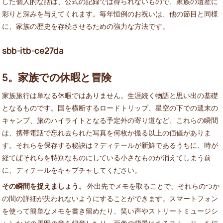
した個人的な話は、公式の記録では得られないもので、家族の遺産に
彩りと深みを与えてくれます。毎年恒例のお祝いは、他の節目と同様
に、家族の歴史を存続させるための強力な方法です。
sbb-itb-ce27da
5。家族での休暇と冒険
家族旅行は単なる休暇ではありません。生涯続く物語と思い出の基礎
となるものです。国を横断するロードトリップ、星空の下での週末の
キャンプ、旅のハイライトとなる予定外の寄り道など、これらの瞬間
は、携帯電話で忘れ去られた写真を何枚か撮る以上の価値がありま
す。それらを保存する秘訣は？ディテールが新鮮であるうちに、時が
経てばそれらを特別なものにしている小さなものが消えてしまう前
に、ディテールをキャプチャしてください。
その瞬間を捉えましょう。
外出先でメモを取ることで、それらのつか
の間の詳細が失われないようにすることができます。スマートフォン
を使って簡単なメモを書き留めたり、笑い声やストリートミュージシ