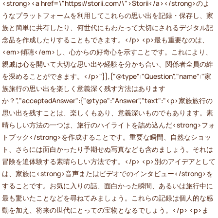
<strong><a href=\"https://storii.com/\">Storii</a></strong>のよ
うなプラットフォームを利用してこれらの思い出を記録・保存し、家
族と簡単に共有したり、何世代にもわたって大切にされるデジタル記
念品を作成したりすることもできます。</p> <p>最も重要なのは、
<em>傾聴</em>し、心からの好奇心を示すことです。これにより、
親戚は心を開いて大切な思い出や経験を分かち合い、関係者全員の絆
を深めることができます。</p>"}},{"@type":"Question","name":"家
族旅行の思い出を楽しく意義深く残す方法はあります
か？","acceptedAnswer":{"@type":"Answer","text":"<p>家族旅行の
思い出を残すことは、楽しくもあり、意義深いものでもあります。素
晴らしい方法の一つは、旅行のハイライトを詰め込んだ<strong>フォ
トブック</strong>を作成することです。重要な瞬間、自然なショッ
ト、さらには面白かったり予期せぬ写真なども含めましょう。それは
冒険を追体験する素晴らしい方法です。</p> <p>別のアイデアとして
は、家族に<strong>音声またはビデオでのインタビュー</strong>を
することです。お気に入りの話、面白かった瞬間、あるいは旅行中に
最も驚いたことなどを尋ねてみましょう。これらの記録は個人的な感
動を加え、将来の世代にとっての宝物となるでしょう。</p> <p>ま