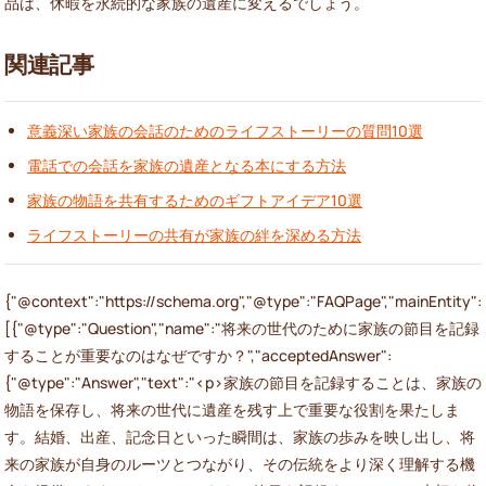
品は、休暇を永続的な家族の遺産に変えるでしょう。
関連記事
意義深い家族の会話のためのライフストーリーの質問10選
電話での会話を家族の遺産となる本にする方法
家族の物語を共有するためのギフトアイデア10選
ライフストーリーの共有が家族の絆を深める方法
{"@context":"https://schema.org","@type":"FAQPage","mainEntity":
[{"@type":"Question","name":"将来の世代のために家族の節目を記録
することが重要なのはなぜですか？","acceptedAnswer":
{"@type":"Answer","text":"<p>家族の節目を記録することは、家族の
物語を保存し、将来の世代に遺産を残す上で重要な役割を果たしま
す。結婚、出産、記念日といった瞬間は、家族の歩みを映し出し、将
来の家族が自身のルーツとつながり、その伝統をより深く理解する機