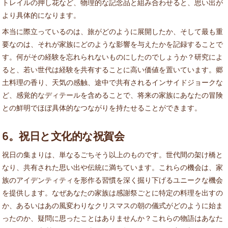
トレイルの押し花など、物理的な記念品と組み合わせると、思い出が
より具体的になります。
本当に際立っているのは、旅がどのように展開したか、そして最も重
要なのは、それが家族にどのような影響を与えたかを記録することで
す。何がその経験を忘れられないものにしたのでしょうか？研究によ
ると、若い世代は経験を共有することに高い価値を置いています。郷
土料理の香り、天気の感触、途中で共有されるインサイドジョークな
ど、感覚的なディテールを含めることで、将来の家族にあなたの冒険
との鮮明でほぼ具体的なつながりを持たせることができます。
6。祝日と文化的な祝賀会
祝日の集まりは、単なるごちそう以上のものです。世代間の架け橋と
なり、共有された思い出や伝統に満ちています。これらの機会は、家
族のアイデンティティを形作る習慣を深く掘り下げるユニークな機会
を提供します。なぜあなたの家族は感謝祭ごとに特定の料理を出すの
か、あるいはあの風変わりなクリスマスの朝の儀式がどのように始ま
ったのか、疑問に思ったことはありませんか？これらの物語はあなた