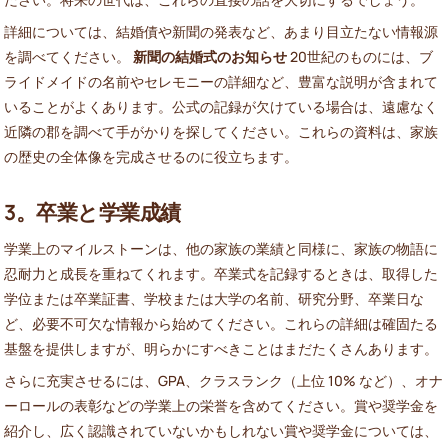
詳細については、結婚債や新聞の発表など、あまり目立たない情報源
を調べてください。
新聞の結婚式のお知らせ
20世紀のものには、ブ
ライドメイドの名前やセレモニーの詳細など、豊富な説明が含まれて
いることがよくあります。公式の記録が欠けている場合は、遠慮なく
近隣の郡を調べて手がかりを探してください。これらの資料は、家族
の歴史の全体像を完成させるのに役立ちます。
3。卒業と学業成績
学業上のマイルストーンは、他の家族の業績と同様に、家族の物語に
忍耐力と成長を重ねてくれます。卒業式を記録するときは、取得した
学位または卒業証書、学校または大学の名前、研究分野、卒業日な
ど、必要不可欠な情報から始めてください。これらの詳細は確固たる
基盤を提供しますが、明らかにすべきことはまだたくさんあります。
さらに充実させるには、GPA、クラスランク（上位 10% など）、オナ
ーロールの表彰などの学業上の栄誉を含めてください。賞や奨学金を
紹介し、広く認識されていないかもしれない賞や奨学金については、