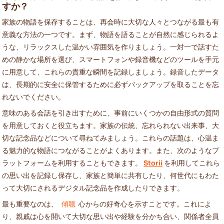
すか？
家族の物語を保存することは、再会時に大切な人々とつながる最も有
意義な方法の一つです。まず、物語を語ることが自然に感じられるよ
うな、リラックスした温かい雰囲気を作りましょう。一対一で話すた
めの静かな場所を選び、スマートフォンや録音機などのツールを手元
に用意して、これらの貴重な瞬間を記録しましょう。録音したデータ
は、長期的に安全に保管するために必ずバックアップを取ることを忘
れないでください。
意味のある会話を引き出すために、事前にいくつかの自由形式の質問
を用意しておくと役立ちます。家族の伝統、忘れられない出来事、大
切な記念品などについて尋ねてみましょう。これらの話題は、心温ま
る魅力的な物語につながることがよくあります。また、次のようなプ
ラットフォームを利用することもできます。
Storii
を利用してこれら
の思い出を記録し保存し、家族と簡単に共有したり、何世代にもわた
って大切にされるデジタル記念品を作成したりできます。
最も重要なのは、
傾聴
心からの好奇心を示すことです。これによ
り、親戚は心を開いて大切な思い出や経験を分かち合い、関係者全員