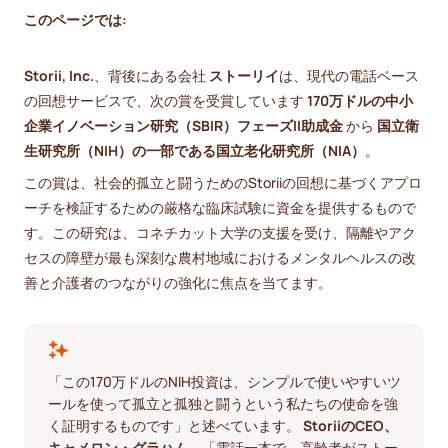
このページでは:
Storii, Inc.
、背後にある会社
ストーリイ
は、現代の電話ベース
の回想サービスで、次の賞を受賞しています
170万ドルの中小
企業イノベーション研究（SBIR）フェーズII助成金
から
国立衛
生研究所（NIH）の一部である国立老化研究所（NIA）
。
この賞は、社会的孤立と闘うためのStoriiの回想に基づくアプロ
ーチを検証するための厳格な臨床試験に資金を提供するもので
す。この研究は、コネチカット大学の支援を受け、隔離やアク
セスの障壁が最も深刻な農村地域におけるメンタルヘルスの改
善と介護者のつながりの強化に焦点を当てます。
「この170万ドルのNIH投資は、シンプルで使いやすいツ
ールを使って孤立と孤独と闘うという私たちの使命を強
く証明するものです」と述べています。
StoriiのCEO、
キャメロン・グラハム
。「電話一本で、高齢者がストー