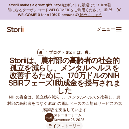
Storii makes a great gift!
Storiiはギフトに最適です！10%割
引になるクーポンコードWELCOME10をご利用ください。🎁 🎁
WELCOME10
for a
10% Discount
🎁
始めましょう
メニュー
ブログ
Storiiは、農村部の高齢者の社会的孤立を減らし、メンタルヘルスを改善するために、170万ドルのNIH SBIRフェーズII助成金を授与されました
Storiiは、農村部の高齢者の社会的
孤立を減らし、メンタルヘルスを
改善するために、170万ドルのNIH
SBIRフェーズII助成金を授与されま
した
NIHの資金は、孤立感を減らし、メンタルヘルスを改善し、農
村部の高齢者をつなぐStoriiの電話ベースの回想録サービスの臨
床試験を支援しています
ストーリーチーム
November 26, 2025
ライフストーリー