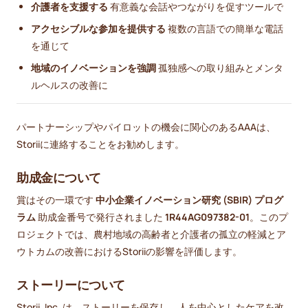
介護者を支援する
有意義な会話やつながりを促すツールで
アクセシブルな参加を提供する
複数の言語での簡単な電話
を通じて
地域のイノベーションを強調
孤独感への取り組みとメンタ
ルヘルスの改善に
パートナーシップやパイロットの機会に関心のあるAAAは、
Storiiに連絡することをお勧めします。
助成金について
賞はその一環です
中小企業イノベーション研究 (SBIR) プログ
ラム
助成金番号で発行されました
1R44AG097382-01
。このプ
ロジェクトでは、農村地域の高齢者と介護者の孤立の軽減とア
ウトカムの改善におけるStoriiの影響を評価します。
ストーリーについて
Storii, Inc. は、ストーリーを保存し、人を中心としたケアを改