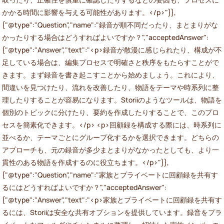
かかる時間に影響を与える可能性があります。</p>"}},
{"@type":"Question","name":"録音が順不同だったり、まとまりがな
かったりする場合はどうすればよいですか？","acceptedAnswer":
{"@type":"Answer","text":"<p>録音が散漫に感じられたり、構成が不
足している場合は、編集プロセスで明確さと秩序をもたらすことがで
きます。まず録音を書き起こすことから始めましょう。これにより、
間違いを見つけたり、流れを改善したり、物語をテーマや時系列に整
理したりすることが容易になります。Storiiのようなツールは、物語を
個別のトピックに分けたり、要約を作成したりすることで、このプロ
セスを簡素化できます。</p> <p>回顧録を構成する際には、時系列に
並べるか、テーマごとにグループ化するかを選択できます。どちらの
アプローチも、元の録音が多少まとまりがなかったとしても、より一
貫性のある物語を作成するのに役立ちます。</p>"}},
{"@type":"Question","name":"家族とプライベートに回顧録を共有す
るにはどうすればよいですか？","acceptedAnswer":
{"@type":"Answer","text":"<p>家族とプライベートに回顧録を共有す
るには、Storiiは安全な共有オプションを提供しています。録音をプラ