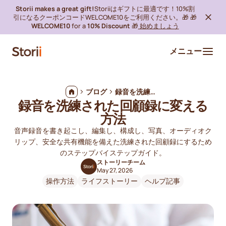
Storii makes a great gift!
Storiiはギフトに最適です！10%割
引になるクーポンコードWELCOME10をご利用ください。🎁 🎁
WELCOME10
for a
10% Discount
🎁
始めましょう
メニュー
ブログ
録音を洗練された回顧録に変える方法
録音を洗練された回顧録に変える
方法
音声録音を書き起こし、編集し、構成し、写真、オーディオク
リップ、安全な共有機能を備えた洗練された回顧録にするため
のステップバイステップガイド。
ストーリーチーム
May 27, 2026
操作方法
ライフストーリー
ヘルプ記事