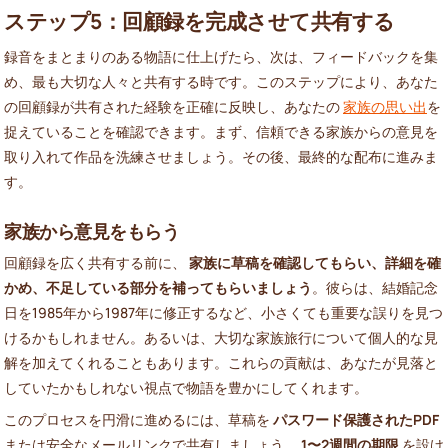
ステップ5：回顧録を完成させて共有する
録音をまとまりのある物語に仕上げたら、次は、フィードバックを集
め、最も大切な人々と共有する時です。このステップにより、あなた
の回顧録が共有された経験を正確に反映し、あなたの
家族の思い出
を
捉えていることを確認できます。まず、信頼できる家族からの意見を
取り入れて作品を洗練させましょう。その後、最終的な配布に進みま
す。
家族から意見をもらう
回顧録を広く共有する前に、
家族に草稿を確認してもらい、詳細を確
かめ、不足している部分を補ってもらいましょう
。彼らは、結婚記念
日を1985年から1987年に修正するなど、小さくても重要な誤りを見つ
けるかもしれません。あるいは、大切な家族旅行について個人的な見
解を加えてくれることもあります。これらの貢献は、あなたが見落と
していたかもしれない視点で物語を豊かにしてくれます。
このプロセスを円滑に進めるには、草稿を
パスワード保護されたPDF
または安全なメールリンクで共有しましょう。
1〜2週間の期限
を設け