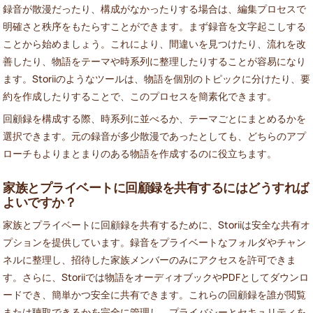
録音が散漫だったり、構成がなかったりする場合は、編集プロセスで
明確さと秩序をもたらすことができます。まず録音を文字起こしする
ことから始めましょう。これにより、間違いを見つけたり、流れを改
善したり、物語をテーマや時系列に整理したりすることが容易になり
ます。Storiiのようなツールは、物語を個別のトピックに分けたり、要
約を作成したりすることで、このプロセスを簡素化できます。
回顧録を構成する際、時系列に並べるか、テーマごとにまとめるかを
選択できます。元の録音が多少散漫であったとしても、どちらのアプ
ローチもよりまとまりのある物語を作成するのに役立ちます。
家族とプライベートに回顧録を共有するにはどうすれば
よいですか？
家族とプライベートに回顧録を共有するために、Storiiは安全な共有オ
プションを提供しています。録音をプライベートなフォルダやチャン
ネルに整理し、招待した家族メンバーのみにアクセスを許可できま
す。さらに、Storiiでは物語をオーディオブックやPDFとしてダウンロ
ードでき、簡単かつ安全に共有できます。これらの回顧録を誰が閲覧
または聴取できるかを完全に管理し、プライバシーとセキュリティを