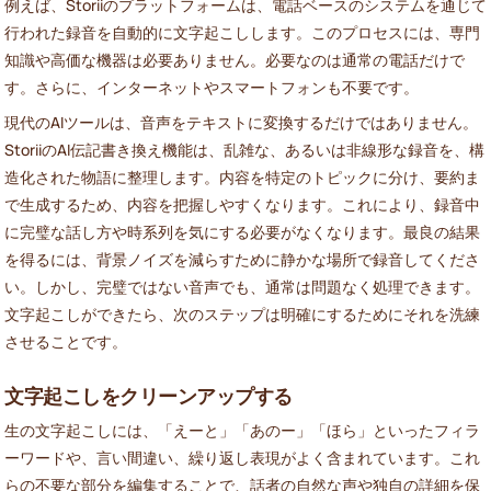
例えば、Storiiのプラットフォームは、電話ベースのシステムを通じて
行われた録音を自動的に文字起こしします。このプロセスには、専門
知識や高価な機器は必要ありません。必要なのは通常の電話だけで
す。さらに、インターネットやスマートフォンも不要です。
現代のAIツールは、音声をテキストに変換するだけではありません。
StoriiのAI伝記書き換え機能は、乱雑な、あるいは非線形な録音を、構
造化された物語に整理します。内容を特定のトピックに分け、要約ま
で生成するため、内容を把握しやすくなります。これにより、録音中
に完璧な話し方や時系列を気にする必要がなくなります。最良の結果
を得るには、背景ノイズを減らすために静かな場所で録音してくださ
い。しかし、完璧ではない音声でも、通常は問題なく処理できます。
文字起こしができたら、次のステップは明確にするためにそれを洗練
させることです。
文字起こしをクリーンアップする
生の文字起こしには、「えーと」「あのー」「ほら」といったフィラ
ーワードや、言い間違い、繰り返し表現がよく含まれています。これ
らの不要な部分を編集することで、話者の自然な声や独自の詳細を保