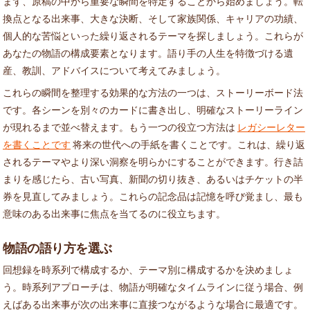
まず、原稿の中から重要な瞬間を特定することから始めましょう。転
換点となる出来事、大きな決断、そして家族関係、キャリアの功績、
個人的な苦悩といった繰り返されるテーマを探しましょう。これらが
あなたの物語の構成要素となります。語り手の人生を特徴づける遺
産、教訓、アドバイスについて考えてみましょう。
これらの瞬間を整理する効果的な方法の一つは、ストーリーボード法
です。各シーンを別々のカードに書き出し、明確なストーリーライン
が現れるまで並べ替えます。もう一つの役立つ方法は
レガシーレター
を書くことです
将来の世代への手紙を書くことです。これは、繰り返
されるテーマやより深い洞察を明らかにすることができます。行き詰
まりを感じたら、古い写真、新聞の切り抜き、あるいはチケットの半
券を見直してみましょう。これらの記念品は記憶を呼び覚まし、最も
意味のある出来事に焦点を当てるのに役立ちます。
物語の語り方を選ぶ
回想録を時系列で構成するか、テーマ別に構成するかを決めましょ
う。時系列アプローチは、物語が明確なタイムラインに従う場合、例
えばある出来事が次の出来事に直接つながるような場合に最適です。