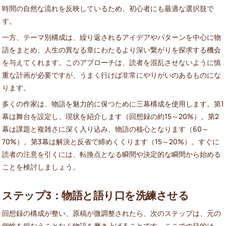
時間の自然な流れを反映しているため、初心者にも最適な選択肢で
す。
一方、テーマ別構成は、繰り返されるアイデアやパターンを中心に物
語をまとめ、人生の異なる章にわたるより深い繋がりを探求する機会
を与えてくれます。このアプローチは、読者を混乱させないように慎
重な計画が必要ですが、うまく行けば非常にやりがいのあるものにな
ります。
多くの作家は、物語を魅力的に保つために三幕構成を使用します。第1
幕は舞台を設定し、現状を紹介します（回想録の約15～20%）。第2
幕は課題と複雑さに深く入り込み、物語の核心となります（60～
70%）。第3幕は解決と反省で締めくくります（15～20%）。すぐに
読者の注意を引くには、転換点となる瞬間や決定的な瞬間から始める
ことを検討しましょう。
ステップ3：物語と語り口を洗練させる
回想録の構成が整い、原稿が微調整されたら、次のステップは、元の
個性を損なうことなく物語を磨き上げることです。ここでの目的は、