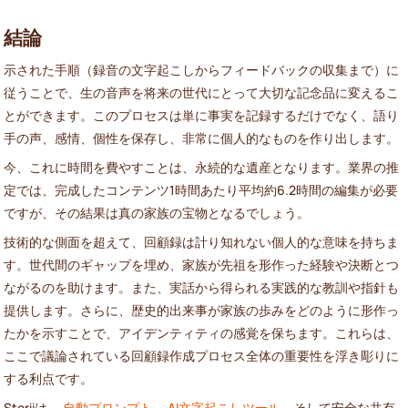
結論
示された手順（録音の文字起こしからフィードバックの収集まで）に
従うことで、生の音声を将来の世代にとって大切な記念品に変えるこ
とができます。このプロセスは単に事実を記録するだけでなく、語り
手の声、感情、個性を保存し、非常に個人的なものを作り出します。
今、これに時間を費やすことは、永続的な遺産となります。業界の推
定では、完成したコンテンツ1時間あたり平均約6.2時間の編集が必要
ですが、その結果は真の家族の宝物となるでしょう。
技術的な側面を超えて、回顧録は計り知れない個人的な意味を持ちま
す。世代間のギャップを埋め、家族が先祖を形作った経験や決断とつ
ながるのを助けます。また、実話から得られる実践的な教訓や指針も
提供します。さらに、歴史的出来事が家族の歩みをどのように形作っ
たかを示すことで、アイデンティティの感覚を保ちます。これらは、
ここで議論されている回顧録作成プロセス全体の重要性を浮き彫りに
する利点です。
Storiiは、
自動プロンプト
、
AI文字起こしツール
、そして安全な共有