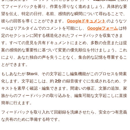
てフィードバックを募り、作業を滞りなく進めましょう。具体的な要
望を伝え、特定の日付、名前、感情的な瞬間について尋ねることで、
彼らの回答を導くことができます。
Googleドキュメント
のようなツ
ールはリアルタイムでのコメントを可能にし、
Googleフォーム
は特
定のセクションに関する構造化されたフィードバックを収集できま
す。すべての意見を共有ドキュメントにまとめ、多数の合意または提
案の感情的な重要性に基づいて変更の優先順位を付けましょう。これ
により、あなた独自の声を失うことなく、集合的な記憶を尊重するこ
とができます。
もしあなたが
Storii
、その文字起こし編集機能がこのプロセスを簡素
化します。文字起こしは、約
2分
の録音後すぐに生成されるため、テ
キストを素早く確認・編集できます。間違いの修正、文脈の追加、家
族からのフィードバックの取り込みを、編集可能な文字起こしに直接
簡単に行えます。
フィードバックを取り入れて回顧録を洗練させたら、安全かつ有意義
な共有のために準備する時です。