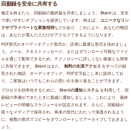
回顧録を安全に共有する
修正を終えたら、回顧録の最終版を共有しましょう。
Storii
は、安全
で使いやすいオプションを提供しています。例えば、
ユニークなリン
クやプライベートな家族招待
などがあり、これにより、あなたの物語
は、あなたが選んだ人だけがアクセスできるようになります。
PDF形式かオーディオブック形式か、読者に最適な形式を決めましょ
う。メール、テキストメッセージ、またはダウンロード可能なファイ
ルを通じて配布できるため、テクノロジーに詳しくない家族とも簡単
に共有できます。
Storii
はまた、
無料の生涯アクセス
をすべての録
音された物語、オーディオブック、PDF文字起こし本に提供してお
り、ご家族はいつでもこれらの思い出を振り返ることができます。
プロセスを効率化するために、
Storiiの通知システム
を利用して、回
顧録の準備ができたときに親戚に通知しましょう。これにより、最終
レビューの明確なスケジュールが設定されます。さらに、回顧録が
様々なメディアで保存され、将来の世代にわたって保護されるよう
に、複数の形式でコピーをダウンロードしてアーカイブしておきまし
ょう。