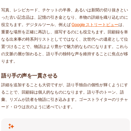
写真、レシピカード、チケットの半券、あるいは新聞の切り抜きとい
った古い記念品は、記憶の引き金となり、本物の詳細を織り込むのに
役立ちます。デジタルツール、例えば
Google ストリートビュー
は、
重要な場所を正確に再訪し、描写するのにも役立ちます。回顧録を単
なる出来事の時系列リストとしてではなく、次世代への遺産として位
置づけることで、物語はより豊かで魅力的なものになります。これら
の文脈の層が加わると、語り手の独特な声を維持することに焦点が移
ります。
語り手の声を一貫させる
詳細を追加することも大切ですが、語り手独自の個性が輝くようにす
ることで、回顧録は個人的なものになります。語り手のトーン、語
彙、リズムが読者を物語に引き込みます。ゴーストライターのリチャ
ード・ロウは次のように述べています。