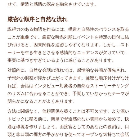
せて、構造と感情の深みを融合させています。
厳密な順序と自然な流れ
説得力のある物語を作るには、構造と自発性のバランスを取る
ことが重要です。厳密な時系列順にイベントを特定の日付に結
び付けると、因果関係を追跡しやすくなります。しかし、スト
ーリーを生き生きとさせる感情的なニュアンスが欠けていて、
事実に基づきすぎているように感じることがあります。
対照的に、自然な会話の流れでは、感情的な共鳴が優先され、
予想外の洞察が浮かび上がってきます。厳密な順序付けがなけ
れば、会話はインタビュー対象者の自然なストーリーテリング
のリズムに合わせることができ、予期していなかったテーマが
明らかになることがよくあります。
方法に関係なく、信頼関係を築くことは不可欠です。より深い
トピックに移る前に、簡単で脅迫感のない質問から始めて、快
適な環境を作りましょう。面接官としてのあなたの役割は、口
頭と非口頭の両方の手がかりを使ってオープンな気持ちで会話