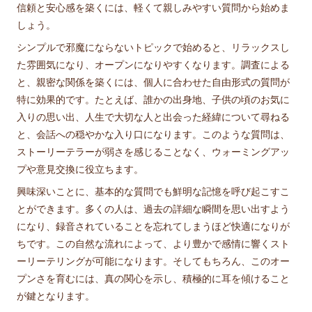
信頼と安心感を築くには、軽くて親しみやすい質問から始めま
しょう。
シンプルで邪魔にならないトピックで始めると、リラックスし
た雰囲気になり、オープンになりやすくなります。調査による
と、親密な関係を築くには、個人に合わせた自由形式の質問が
特に効果的です。たとえば、誰かの出身地、子供の頃のお気に
入りの思い出、人生で大切な人と出会った経緯について尋ねる
と、会話への穏やかな入り口になります。このような質問は、
ストーリーテラーが弱さを感じることなく、ウォーミングアッ
プや意見交換に役立ちます。
興味深いことに、基本的な質問でも鮮明な記憶を呼び起こすこ
とができます。多くの人は、過去の詳細な瞬間を思い出すよう
になり、録音されていることを忘れてしまうほど快適になりが
ちです。この自然な流れによって、より豊かで感情に響くスト
ーリーテリングが可能になります。そしてもちろん、このオー
プンさを育むには、真の関心を示し、積極的に耳を傾けること
が鍵となります。