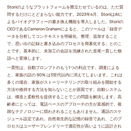
Storiiのようなプラットフォームを際立たせているのは、ただ質
問するだけにとどまらない能力です。2023年4月、StoriiはAIに
よるバイオグラフィーの書き換え機能を導入しました。Storiiの
CEOであるCameron Grahamによると、このツールは「録音デ
ータを分析してコンテキストを明確化、整理、追加すること
で、思い出の記録と書き込みのプロセスを簡素化する」とのこ
とです。基本的に、未加工の会話を洗練された首尾一貫した物
語へと変換します。
一貫性は、自動プロンプトのもう1つの利点です。調査による
と、家族の話の 90% は3世代以内に消えてしまいます。これは
多くの場合、家族がストーリーテリングの取り組みを開始する
方法や維持する方法を知らないことが原因です。自動システム
は、構造と柔軟性を提供することでこの問題を解決します。高
齢者にとっては、電話ベースのアプローチの方が直感的で、複
雑なテクノロジーに煩わされることもありません。通話のスケ
ジュール設定であれ、自然発生的な記憶の録音であれ、このプ
ロセスはユーザーフレンドリーで適応性が高いように設計され