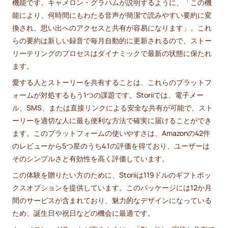
機能です。キャメロン・グラハムが説明するように、「この機
能により、何時間にもわたる音声が簡潔で読みやすい要約に変
換され、思い出へのアクセスと共有が容易になります」。これ
らの要約は新しい録音で毎月自動的に更新されるので、ストー
リーテリングのプロセスはダイナミックで最新の状態に保たれ
ます。
愛する人とストーリーを共有することは、これらのプラットフ
ォームが対処するもう1つの課題です。Storiiでは、電子メー
ル、SMS、または直接リンクによる安全な共有が可能で、スト
ーリーを適切な人に最も便利な方法で確実に届けることができ
ます。このプラットフォームの使いやすさは、Amazonの42件
のレビューから5つ星のうち4.1の評価を得ており、ユーザーは
そのシンプルさと有効性を高く評価しています。
この体験を贈りたい方のために、Storiiは119ドルのギフトボッ
クスオプションを提供しています。このパッケージには12か月
間のサービスが含まれており、魅力的なデザインになっている
ため、誕生日や祝日などの機会に最適です。