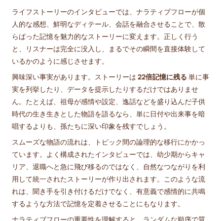
ライフストーリーのインタビューでは、ナラティブフローが個
人的な感想、鮮明なディテール、会話を融合させることで、散
らばった記憶を魅力的なストーリーに変えます。正しく行う
と、リスナーは完全に没入し、まるでその瞬間を直接体験して
いるかのように感じさせます。
興味深い事実があります。ストーリーは
22倍記憶に残る
単に事
実を列挙したり、データを提示したりするだけではありませ
ん。たとえば、祖母が感情や設定、逸話などを盛り込んだ子供
時代の生き生きとした物語を語るなら、単に日付や出来事を暗
唱するよりも、孫たちに深い印象を残すでしょう。
スムーズな物語の流れは、トピック間の論理的な移行にかかっ
ています。よく構成されたインタビューでは、幼少期からキャ
リア、退職へと急に飛び移るのではなく、自然なつながりを利
用して統一されたストーリーが作り出されます。このような流
れは、聞き手を引き付けるだけでなく、有意義で感情的に共鳴
するような方法で記憶を定着させることにもなります。
ナラティブフローの重要性を理解すると、ランダムな順序で質