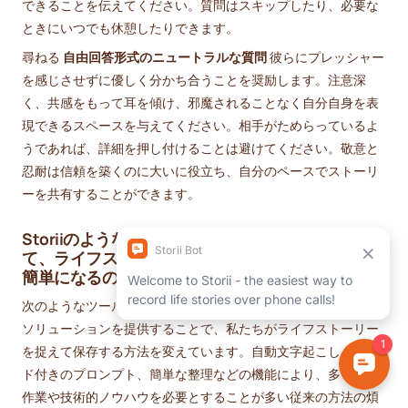
できることを伝えてください。質問はスキップしたり、必要な
ときにいつでも休憩したりできます。
尋ねる
自由回答形式のニュートラルな質問
彼らにプレッシャー
を感じさせずに優しく分かち合うことを奨励します。注意深
く、共感をもって耳を傾け、邪魔されることなく自分自身を表
現できるスペースを与えてください。相手がためらっているよ
うであれば、詳細を押し付けることは避けてください。敬意と
忍耐は信頼を築くのに大いに役立ち、自分のペースでストーリ
ーを共有することができます。
Storiiのようなツールでは、従来の方法と比較し
て、ライフストーリーの記録と保存がどのように
簡単になるのでしょうか。
次のようなツール
ストーリイ
現代的でユーザーフレンドリーな
ソリューションを提供することで、私たちがライフストーリー
を捉えて保存する方法を変えています。自動文字起こし、ガイ
ド付きのプロンプト、簡単な整理などの機能により、多くの手
作業や技術的ノウハウを必要とすることが多い従来の方法の煩