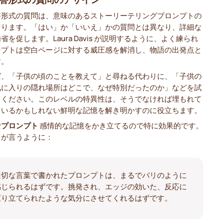
答形式の質問は、意味のあるストーリーテリングプロンプトの
なります。「はい」か「いいえ」かの質問とは異なり、詳細な
省を促します。Laura Davis が説明するように、よく練られ
ンプトは空白ページに対する威圧感を解消し、物語の出発点と
す。
ば、「子供の頃のことを教えて」と尋ねる代わりに、「子供の
気に入りの隠れ場所はどこで、なぜ特別だったのか」などを試
てください。このレベルの特異性は、そうでなければ埋もれて
ているかもしれない鮮明な記憶を解き明かすのに役立ちます。
なプロンプト
感情的な記憶をかき立てるので特に効果的です。
スが言うように：
適切な言葉で書かれたプロンプトは、まるでバリのように
感じられるはずです。挑発され、エッジの効いた、反応に
駆り立てられたような気分にさせてくれるはずです。