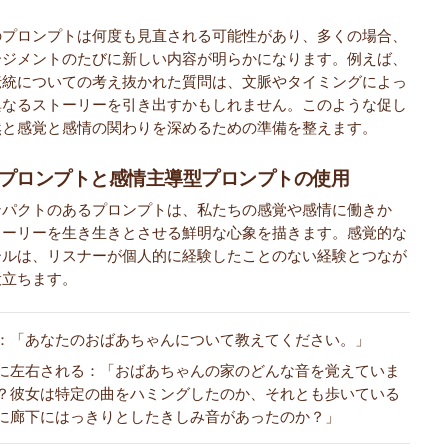
のプロンプトは何度も見直される可能性があり、多くの場合、
ージメントのたびに新しい内容が明らかになります。例えば、
伝統についての考え抜かれた質問は、文脈やタイミングによっ
異なるストーリーを引き出すかもしれません。このような促し
然と感覚と感情の関わりを深めるための準備を整えます。
プロンプトと感情主導型プロンプトの使用
ンパクトのあるプロンプトは、私たちの感覚や感情に働きか
トーリーを生き生きとさせる鮮明な心象を描きます。感覚的な
ールは、リスナーが個人的に経験したことのない経験とつなが
役立ちます。
：「あなたのおばあちゃんについて教えてください。」
に左右される：「おばあちゃんの家のどんな音を覚えていま
？彼女は特定の曲をハミングしたのか、それとも歩いている
に廊下にはっきりとしたきしみ音があったのか？」