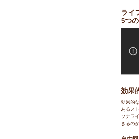
ライ
5つ
効果
効果的
あるス
ソナラ
きるの
自由回