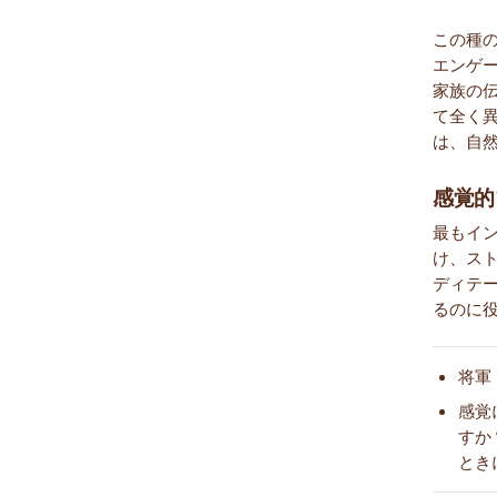
この種
エンゲ
家族の
て全く
は、自
感覚的
最もイ
け、ス
ディテ
るのに
将軍
感覚
すか
とき