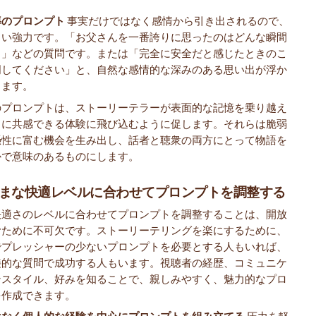
導のプロンプト
事実だけではなく感情から引き出されるので、
らい強力です。「お父さんを一番誇りに思ったのはどんな瞬間
？」などの質問です。または「完全に安全だと感じたときのこ
明してください」と、自然な感情的な深みのある思い出が浮か
ります。
のプロンプトは、ストーリーテラーが表面的な記憶を乗り越え
当に共感できる体験に飛び込むように促します。それらは脆弱
憑性に富む機会を生み出し、話者と聴衆の両方にとって物語を
かで意味のあるものにします。
まな快適レベルに合わせてプロンプトを調整する
快適さのレベルに合わせてプロンプトを調整することは、開放
むために不可欠です。ストーリーテリングを楽にするために、
でプレッシャーの少ないプロンプトを必要とする人もいれば、
接的な質問で成功する人もいます。視聴者の経歴、コミュニケ
ンスタイル、好みを知ることで、親しみやすく、魅力的なプロ
を作成できます。