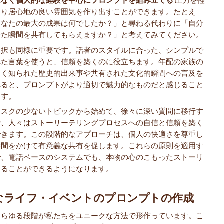
はなく個人的な経験を中心にプロンプトを組み立てる
圧力を軽
より居心地の良い雰囲気を作り出すことができます。たとえ
あなたの最大の成果は何でしたか？」と尋ねる代わりに「自分
せた瞬間を共有してもらえますか？」と考えてみてください。
選択も同様に重要です。話者のスタイルに合った、シンプルで
れた言葉を使うと、信頼を築くのに役立ちます。年配の家族の
よく知られた歴史的出来事や共有された文化的瞬間への言及を
れると、プロンプトがより適切で魅力的なものだと感じること
ます。
リスクの少ないトピックから始めて、徐々に深い質問に移行す
で、人々はストーリーテリングプロセスへの自信と信頼を築く
できます。この段階的なアプローチは、個人の快適さを尊重し
時間をかけて有意義な共有を促します。これらの原則を適用す
で、電話ベースのシステムでも、本物の心のこもったストーリ
えることができるようになります。
なライフ・イベントのプロンプトの作成
あらゆる段階が私たちをユニークな方法で形作っています。こ