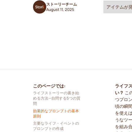
ストーリーチーム
アイテムが
August 11, 2025
このページでは:
ライフ
い？
こ
ライフストーリーの書き始
める方法—自問する5つの質
つプロ
問
頃の瞬
効果的なプロンプトの基本
を使え
原則
うなツ
主要なライフ・イベントの
を組み
プロンプトの作成