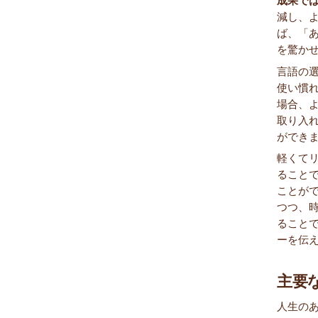
成果で
減し、
ば、「
を驚か
言語の
使い慣
場合、
取り入
ができ
軽くて
ること
ことが
つつ、
ること
ーを伝
主要
人生の