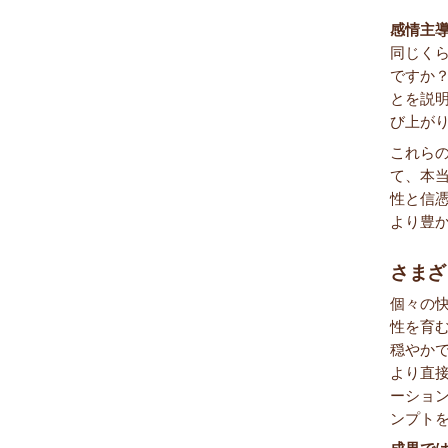
感情主
同じく
ですか
とを説
び上が
これら
て、本
性と信
より豊
さまざ
個々の
性を育
穏やか
より直
ーショ
ンプト