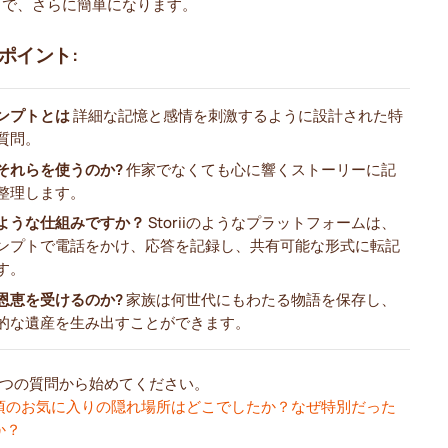
とで、さらに簡単になります。
ポイント:
ンプトとは
詳細な記憶と感情を刺激するように設計された特
質問。
それらを使うのか?
作家でなくても心に響くストーリーに記
整理します。
ような仕組みですか？
Storiiのようなプラットフォームは、
ンプトで電話をかけ、応答を記録し、共有可能な形式に転記
す。
恩恵を受けるのか?
家族は何世代にもわたる物語を保存し、
的な遺産を生み出すことができます。
1 つの質問から始めてください。
頃のお気に入りの隠れ場所はどこでしたか？なぜ特別だった
か？