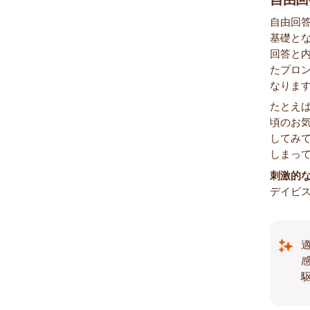
自由回
基礎と
回答と内
たプロ
なりま
たとえ
頃のお
してみ
しまっ
刺激的
デイビ