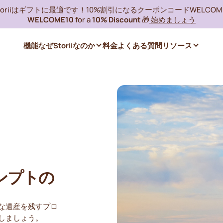
toriiはギフトに最適です！10%割引になるクーポンコードWELCOME
WELCOME10
for a
10% Discount
🎁
始めましょう
機能
なぜStoriiなのか
料金
よくある質問
リソース
ンプトの
な遺産を残すプロ
しましょう。