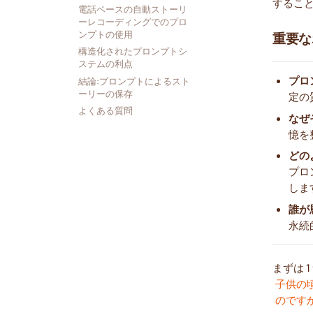
するこ
電話ベースの自動ストーリ
ーレコーディングでのプロ
ンプトの使用
重要な
構造化されたプロンプトシ
ステムの利点
プロ
結論:プロンプトによるスト
ーリーの保存
定の
よくある質問
なぜ
憶を
どの
プロ
しま
誰が
永続
まずは 
子供の
のです