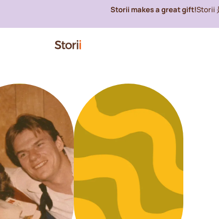
Storii makes a great gift!
Stor