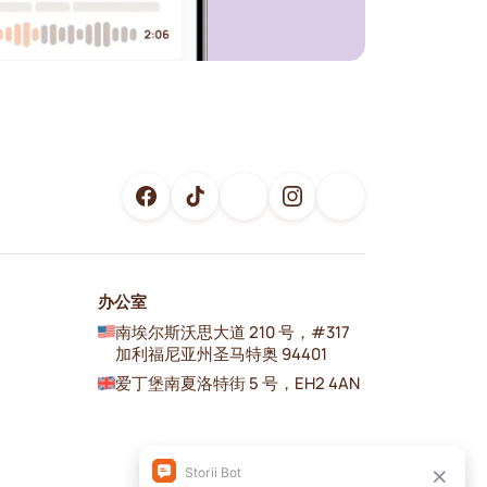
办公室
南埃尔斯沃思大道 210 号，#317
加利福尼亚州圣马特奥 94401
爱丁堡南夏洛特街 5 号，EH2 4AN