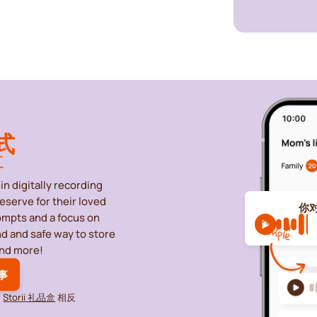
式
事
in digitally recording
eserve for their loved
你
ompts and a focus on
and and safe way to store
and more!
事
个
Storii 礼品盒
相反