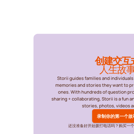
创建交互
人生故
Storii guides families and individuals 
memories and stories they want to pr
ones. With hundreds of question pr
sharing + collaborating, Storii is a fun 
stories, photos, videos 
录制你的第一个故
还没准备好开始拨打电话吗？购买一