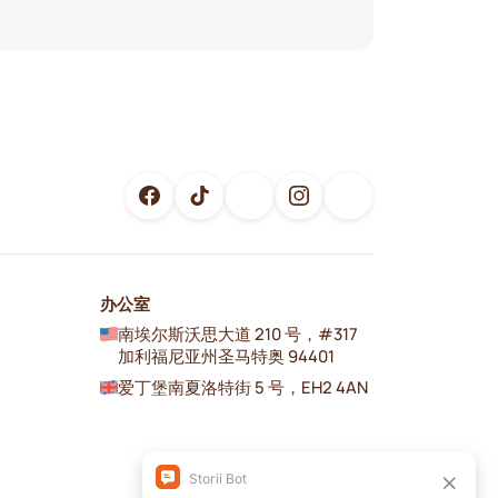
办公室
南埃尔斯沃思大道 210 号，#317
加利福尼亚州圣马特奥 94401
爱丁堡南夏洛特街 5 号，EH2 4AN