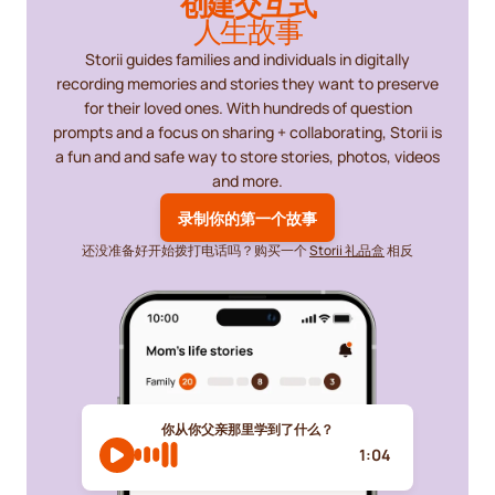
创建交互式
人生故事
Storii guides families and individuals in digitally
recording memories and stories they want to preserve
for their loved ones. With hundreds of question
prompts and a focus on sharing + collaborating, Storii is
a fun and and safe way to store stories, photos, videos
and more.
录制你的第一个故事
还没准备好开始拨打电话吗？购买一个
Storii 礼品盒
相反
你从你父亲那里学到了什么？
1:04