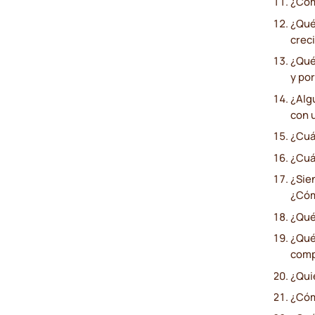
¿Cóm
¿Qué 
crec
¿Qué
y po
¿Algu
con 
¿Cuál
¿Cuál
¿Sie
¿Cóm
¿Qué
¿Qué
comp
¿Qui
¿Cómo