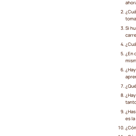
ahora
¿Cuál
toma
Si h
carr
¿Cuá
¿En 
mis
¿Hay
apre
¿Qué
¿Hay
tant
¿Has
es la
¿Cóm