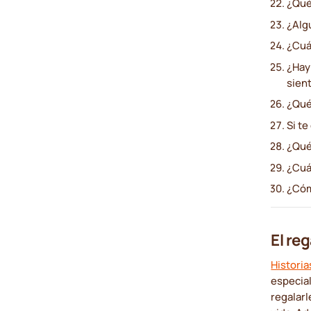
¿Qué 
¿Alg
¿Cuá
¿Hay 
sien
¿Qué
Si te
¿Qué
¿Cuá
¿Cóm
El reg
Historia
especia
regalarl