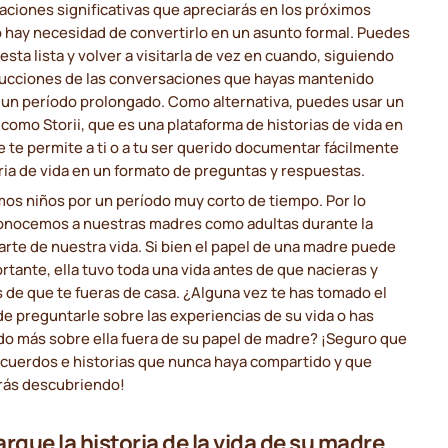
ciones significativas que apreciarás en los próximos
 hay necesidad de convertirlo en un asunto formal. Puedes
esta lista y volver a visitarla de vez en cuando, siguiendo
trucciones de las conversaciones que hayas mantenido
 un período prolongado. Como alternativa, puedes usar un
 como Storii, que es una plataforma de historias de vida en
e te permite a ti o a tu ser querido documentar fácilmente
ria de vida en un formato de preguntas y respuestas.
os niños por un período muy corto de tiempo. Por lo
conocemos a nuestras madres como adultas durante la
rte de nuestra vida. Si bien el papel de una madre puede
rtante, ella tuvo toda una vida antes de que nacieras y
de que te fueras de casa. ¿Alguna vez te has tomado el
e preguntarle sobre las experiencias de su vida o has
do más sobre ella fuera de su papel de madre? ¡Seguro que
ecuerdos e historias que nunca haya compartido y que
arás descubriendo!
rgue la historia de la vida de su madre