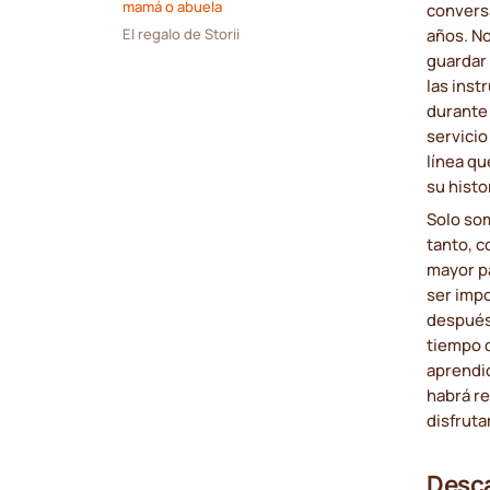
mamá o abuela
conversa
El regalo de Storii
años. No
guardar 
las ins
durante
servicio
línea qu
su histo
Solo som
tanto, 
mayor pa
ser impo
después 
tiempo d
aprendi
habrá r
disfrut
Desca