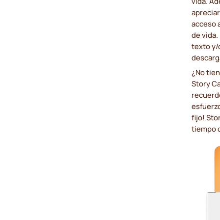
vida. Ad
apreciar
acceso a
de vida.
texto y
descarg
¿No tien
Story Ca
recuerdo
esfuerzo
fijo! St
tiempo 