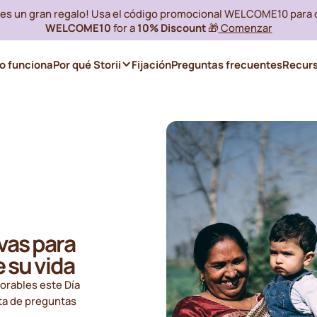
i es un gran regalo! Usa el código promocional WELCOME10 para
WELCOME10
for a
10% Discount
🎁
Comenzar
 funciona
Por qué Storii
Fijación
Preguntas frecuentes
Recur
vas para
 su vida
orables este Día
sta de preguntas