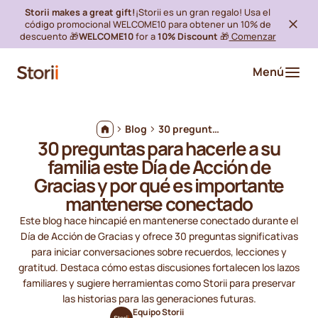
Storii makes a great gift!
¡Storii es un gran regalo! Usa el
código promocional WELCOME10 para obtener un 10% de
descuento 🎁
WELCOME10
for a
10% Discount
🎁
Comenzar
Menú
Blog
30 preguntas para hacerle a su familia este Día de Acción de Gracias y por qué es importante mantenerse conectado
30 preguntas para hacerle a su
familia este Día de Acción de
Gracias y por qué es importante
mantenerse conectado
Este blog hace hincapié en mantenerse conectado durante el
Día de Acción de Gracias y ofrece 30 preguntas significativas
para iniciar conversaciones sobre recuerdos, lecciones y
gratitud. Destaca cómo estas discusiones fortalecen los lazos
familiares y sugiere herramientas como Storii para preservar
las historias para las generaciones futuras.
Equipo Storii