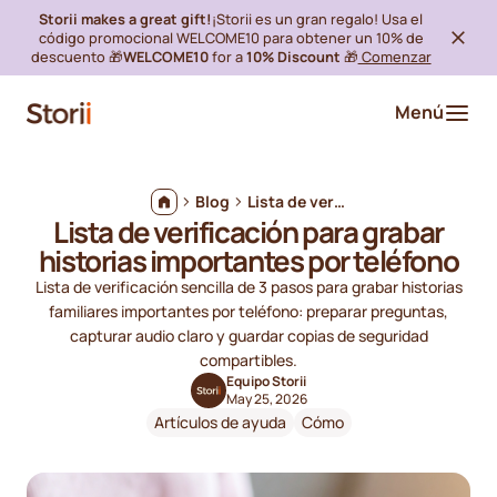
Storii makes a great gift!
¡Storii es un gran regalo! Usa el
código promocional WELCOME10 para obtener un 10% de
descuento 🎁
WELCOME10
for a
10% Discount
🎁
Comenzar
Menú
Blog
Lista de verificación para grabar historias importantes por teléfono
Lista de verificación para grabar
historias importantes por teléfono
Lista de verificación sencilla de 3 pasos para grabar historias
familiares importantes por teléfono: preparar preguntas,
capturar audio claro y guardar copias de seguridad
compartibles.
Equipo Storii
May 25, 2026
Artículos de ayuda
Cómo