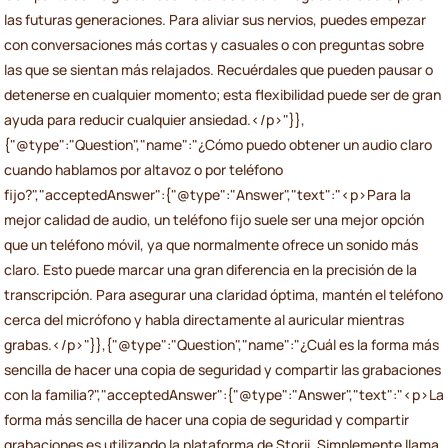
las futuras generaciones. Para aliviar sus nervios, puedes empezar
con conversaciones más cortas y casuales o con preguntas sobre
las que se sientan más relajados. Recuérdales que pueden pausar o
detenerse en cualquier momento; esta flexibilidad puede ser de gran
ayuda para reducir cualquier ansiedad.</p>"}},
{"@type":"Question","name":"¿Cómo puedo obtener un audio claro
cuando hablamos por altavoz o por teléfono
fijo?","acceptedAnswer":{"@type":"Answer","text":"<p>Para la
mejor calidad de audio, un teléfono fijo suele ser una mejor opción
que un teléfono móvil, ya que normalmente ofrece un sonido más
claro. Esto puede marcar una gran diferencia en la precisión de la
transcripción. Para asegurar una claridad óptima, mantén el teléfono
cerca del micrófono y habla directamente al auricular mientras
grabas.</p>"}},{"@type":"Question","name":"¿Cuál es la forma más
sencilla de hacer una copia de seguridad y compartir las grabaciones
con la familia?","acceptedAnswer":{"@type":"Answer","text":"<p>La
forma más sencilla de hacer una copia de seguridad y compartir
grabaciones es utilizando la plataforma de Storii. Simplemente llama