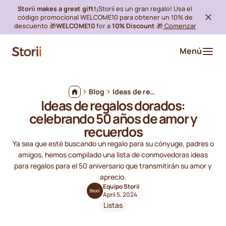
Storii makes a great gift!
¡Storii es un gran regalo! Usa el
código promocional WELCOME10 para obtener un 10% de
descuento 🎁
WELCOME10
for a
10% Discount
🎁
Comenzar
Menú
Blog
Ideas de regalos dorados: celebrando 50 años de amor y recuerdos
Ideas de regalos dorados:
celebrando 50 años de amor y
recuerdos
Ya sea que esté buscando un regalo para su cónyuge, padres o
amigos, hemos compilado una lista de conmovedoras ideas
para regalos para el 50 aniversario que transmitirán su amor y
aprecio.
Equipo Storii
April 5, 2024
Listas