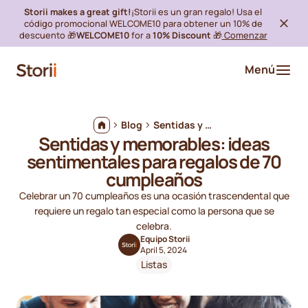
Storii makes a great gift!
¡Storii es un gran regalo! Usa el
código promocional WELCOME10 para obtener un 10% de
descuento 🎁
WELCOME10
for a
10% Discount
🎁
Comenzar
Menú
Blog
Sentidas y memorables: ideas sentimentales para regalos de 70 cumpleaños
Sentidas y memorables: ideas
sentimentales para regalos de 70
cumpleaños
Celebrar un 70 cumpleaños es una ocasión trascendental que
requiere un regalo tan especial como la persona que se
celebra.
Equipo Storii
April 5, 2024
Listas