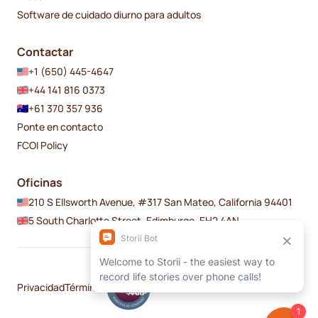
Software de cuidado diurno para adultos
Contactar
+1 (650) 445-4647
+44 141 816 0373
+61 370 357 936
Ponte en contacto
FCOI Policy
Oficinas
210 S Ellsworth Avenue, #317 San Mateo, California 94401
5 South Charlotte Street, Edimburgo, EH2 4AN
Privacidad
Términos