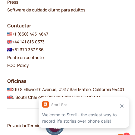
Press
Software de cuidado diurno para adultos
Contactar
+1 (650) 445-4647
+44 141 816 0373
+61 370 357 936
Ponte en contacto
FCOI Policy
Oficinas
210 S Ellsworth Avenue, #317 San Mateo, California 94401
5 South Charlotte Street, Edimburgo, EH2 4AN
Privacidad
Términos