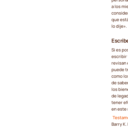
a los mi
consider
que está
lo dije».
Escrib
Si es po
escribir
revisan
puede t
como los
de saber
los bien
de legad
tener ef
en este
Testame
Barry K.