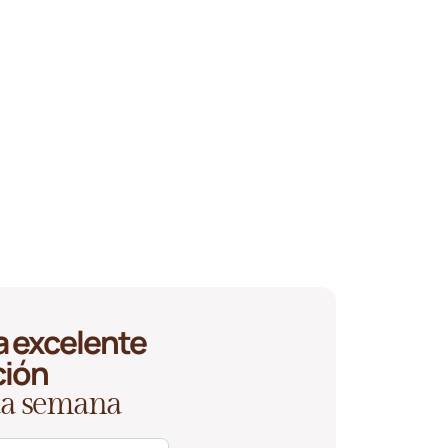
 excelente
ción
ada semana