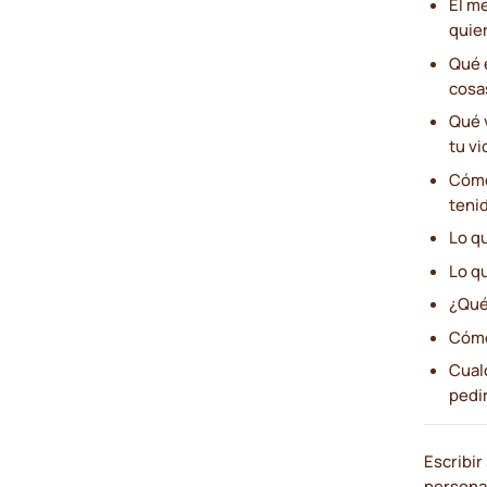
El m
quie
Qué 
cosa
Qué 
tu vi
Cómo 
tenid
Lo q
Lo q
¿Qué
Cómo
Cual
pedi
Escribir
personal