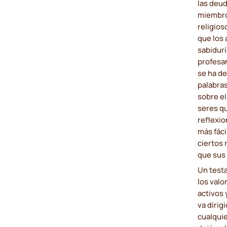
las deud
miembros
religios
que los 
sabidurí
profesan
se ha d
palabra
sobre el
seres qu
reflexio
más fác
ciertos 
que sus 
Un testa
los valo
activos 
va dirig
cualqui