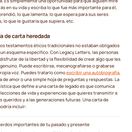
la. Es simplemente una oportunidad para que alguien mire
rás en su vida y escriba lo que fue más importante para él,
prendió, lo que lamenta, lo que espera para sus seres
, lo que le gustaría que supiera, etc.
lla de carta heredada
los testamentos éticos tradicionales no estaban obligados
 un esquema específico. Con Legacy Letters, las personas
isfrutar de la libertad y la flexibilidad de crear algo que les
 genuino. Puede escribirse, mecanografiarse o grabarse
propia voz. Puedes tratarlo como
escribir una autobiografía
,
a de amor o una simple hoja de preguntas y respuestas. La
ística que define a una carta de legado es que comunica
 lecciones de vida y experiencias que quieres transmitir a
s queridos y a las generaciones futuras. Una carta de
odría incluir:
erdos importantes de tu pasado y presente