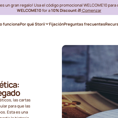
i es un gran regalo! Usa el código promocional WELCOME10 para
WELCOME10
for a
10% Discount
🎁
Comenzar
 funciona
Por qué Storii
Fijación
Preguntas frecuentes
Recur
ética:
legado
éticos, las cartas
ular para que las
os. Esta es una