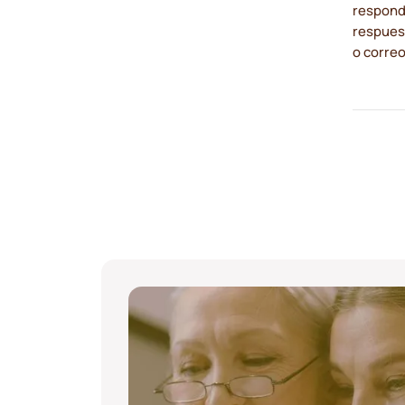
respond
respues
o correo