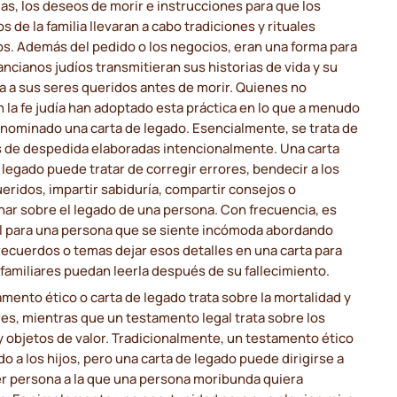
as, los deseos de morir e instrucciones para que los
 de la familia llevaran a cabo tradiciones y rituales
os. Además del pedido o los negocios, eran una forma para
ancianos judíos transmitieran sus historias de vida y su
a a sus seres queridos antes de morir. Quienes no
 la fe judía han adoptado esta práctica en lo que a menudo
enominado una carta de legado. Esencialmente, se trata de
s de despedida elaboradas intencionalmente. Una carta
 legado puede tratar de corregir errores, bendecir a los
eridos, impartir sabiduría, compartir consejos o
nar sobre el legado de una persona. Con frecuencia, es
il para una persona que se siente incómoda abordando
recuerdos o temas dejar esos detalles en una carta para
familiares puedan leerla después de su fallecimiento.
mento ético o carta de legado trata sobre la mortalidad y
res, mientras que un testamento legal trata sobre los
y objetos de valor. Tradicionalmente, un testamento ético
ido a los hijos, pero una carta de legado puede dirigirse a
er persona a la que una persona moribunda quiera