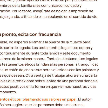
embros de la familia si se comunica con cuidado y
ación. Por lo tanto, asegúrate de no dar la impresión de
s juzgando, criticando o manipulando en el sentido de «te
e pronto, edita con frecuencia
sible, no esperes a llamar a la puerta de la muerte para
 tu carta de legado. Los testamentos legales se editan y
 continuamente durante toda la vida y este documento
ratarse de la misma manera. Tanto los testamentos legales
 testamentos éticos brindan a las personas la tranquilidad
 que están dejando a sus seres queridos con las palabras y
es que desean. Otra ventaja de trabajar ahora en una carta
o es que reflexionar sobre la vida de una persona tiende a
ectos positivos en la forma en que vivimos nuestras vidas
 momento.
ntos éticos: plasmando sus valores en papel
El autor
 Baines sugiere que las personas deben mostrar su