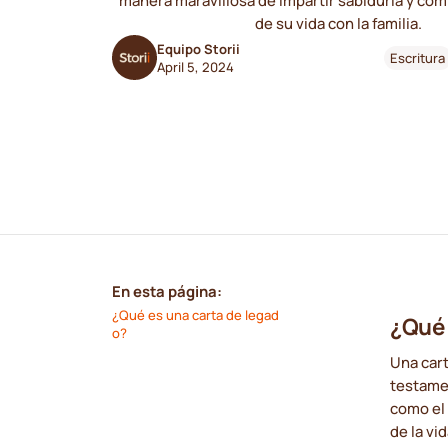
manera maravillosa de impartir sabiduría y comp
de su vida con la familia.
Equipo Storii
Escritura
April 5, 2024
En esta página:
¿Qué es una carta de legad
¿Qué 
o?
Una cart
testamen
como e
de la vi