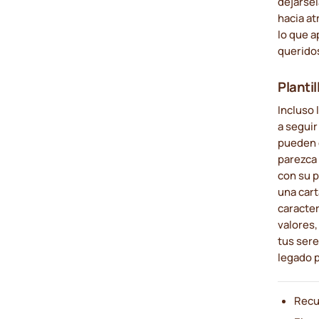
dejárse
hacia at
lo que a
queridos
Planti
Incluso 
a seguir
pueden d
parezca
con su 
una cart
caracter
valores,
tus sere
legado p
Recu