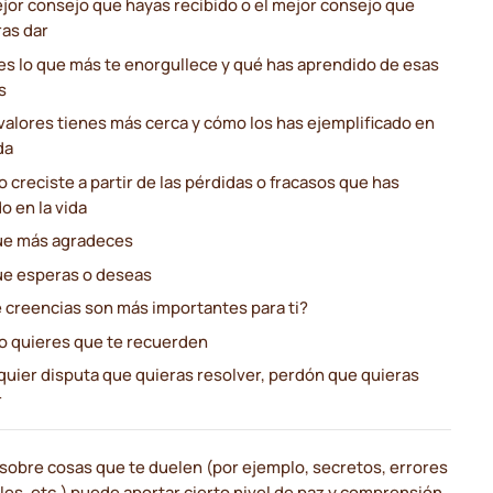
ejor consejo que hayas recibido o el mejor consejo que
ras dar
es lo que más te enorgullece y qué has aprendido de esas
s
valores tienes más cerca y cómo los has ejemplificado en
da
creciste a partir de las pérdidas o fracasos que has
o en la vida
ue más agradeces
ue esperas o deseas
 creencias son más importantes para ti?
 quieres que te recuerden
quier disputa que quieras resolver, perdón que quieras
r
 sobre cosas que te duelen (por ejemplo, secretos, errores
es, etc.) puede aportar cierto nivel de paz y comprensión