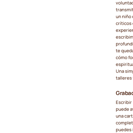
voluntad
transmit
un niño
críticos
experie
escribim
profundi
te queda
cómo for
espiritu
Una sim
talleres
Grabac
Escribir
puede a
una cart
completa
puedes i