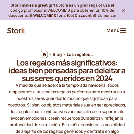
Storii makes a great gift!
¡Storii es un gran regalo! Usa el
código promocional WELCOME10 para obtener un 10% de
descuento 🎁
WELCOME10
for a
10% Discount
🎁
Comenzar
Menú
Blog
Los regalos más significativos: ideas bien pensadas para deleitar a sus seres queridos en 2024
Los regalos más significativos:
ideas bien pensadas para deleitar a
sus seres queridos en 2024
A medida que se acerca la temporada navideña, todos
empezamos a buscar los regalos perfectos para mostrarles a
nuestros seres queridos lo mucho que significan para
nosotros. Si bien los objetos materiales suelen ser apreciados,
los regalos más significativos van más allá de lo superficial:
evocan emociones, crean recuerdos duraderos y reflejan la
profundidad de su relación. Este año, considera la posibilidad
de alejarte de los regalos genéricos y céntrate en algo