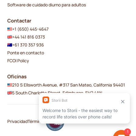
Software de cuidado diurno para adultos
Contactar
+1 (650) 445-4647
+44 141 816 0373
+61 370 357 936
Ponte en contacto
FCOI Policy
Oficinas
210 S Ellsworth Avenue, #317 San Mateo, California 94401
5 South Charlotte Street, Edimburgo, EH2 4AN
Privacidad
Términos