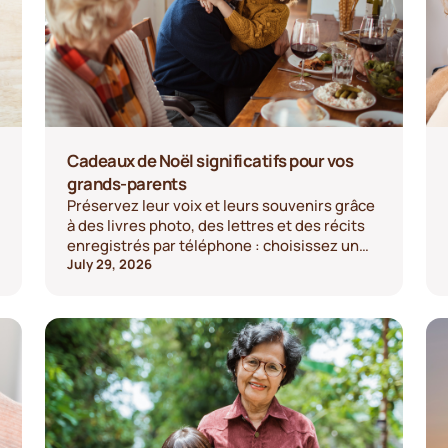
Cadeaux de Noël significatifs pour vos
grands-parents
Préservez leur voix et leurs souvenirs grâce
à des livres photo, des lettres et des récits
enregistrés par téléphone : choisissez un
cadeau inoubliable dès aujourd'hui.
July 29, 2026