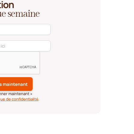
tion
que semaine
onner maintenant »
que de confidentialité
.