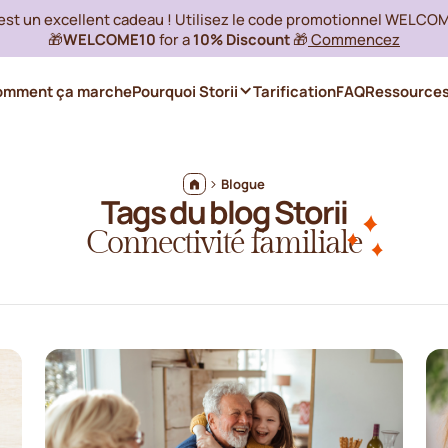
 est un excellent cadeau ! Utilisez le code promotionnel WELCO
🎁
WELCOME10
for a
10% Discount
🎁
Commencez
omment ça marche
Pourquoi Storii
Tarification
FAQ
Ressource
Blogue
Tags du blog Storii
Connectivité familiale