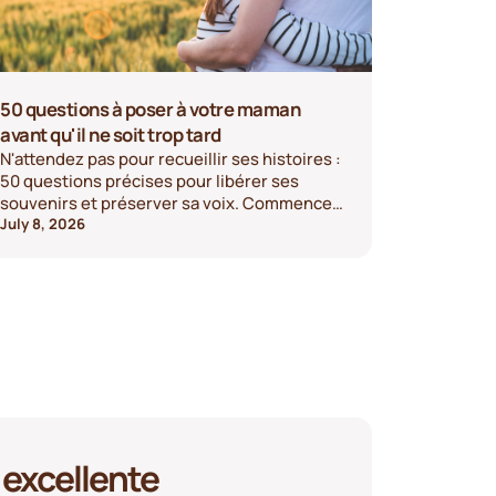
50 questions à poser à votre maman
avant qu'il ne soit trop tard
N'attendez pas pour recueillir ses histoires :
50 questions précises pour libérer ses
souvenirs et préserver sa voix. Commencez
la conversation dès aujourd'hui.
July 8, 2026
excellente