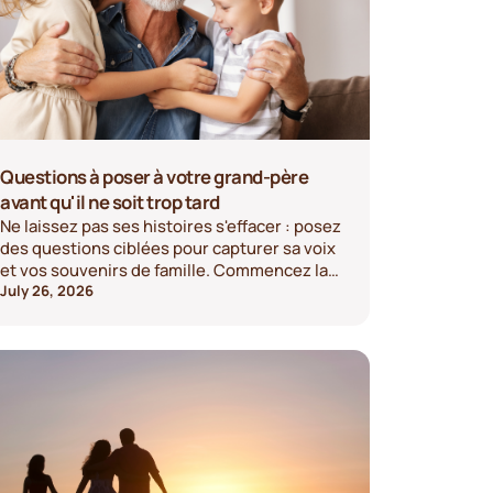
Questions à poser à votre grand-père
avant qu'il ne soit trop tard
Ne laissez pas ses histoires s'effacer : posez
des questions ciblées pour capturer sa voix
et vos souvenirs de famille. Commencez la
conversation dès aujourd'hui.
July 26, 2026