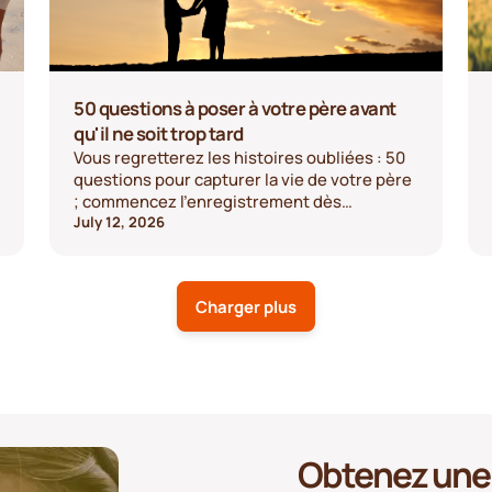
50 questions à poser à votre père avant
qu'il ne soit trop tard
Vous regretterez les histoires oubliées : 50
questions pour capturer la vie de votre père
; commencez l'enregistrement dès
aujourd'hui.
July 12, 2026
Charger plus
Obtenez une 