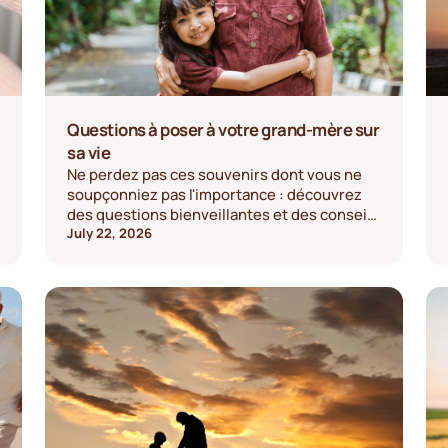
Questions à poser à votre grand-mère sur
sa vie
Ne perdez pas ces souvenirs dont vous ne
soupçonniez pas l'importance : découvrez
des questions bienveillantes et des conseils
d'enregistrement pour capturer le récit de
July 22, 2026
sa vie. Lancez la conversation dès
aujourd'hui.