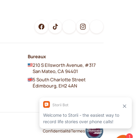
Bureaux
210 S Ellsworth Avenue, #317
San Mateo, CA 94401
5 South Charlotte Street
Édimbourg, EH2 4AN
Confidentialité
Termes