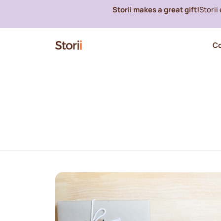
Storii makes a great gift!
Storii
C