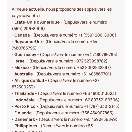
À l'heure actuelle, nous proposons des appels vers les
pays suivants :
-
États-Unis d'Amérique
- (Depuis/vers le numéro +1
(559) 206-8906)
-
Canada
- (Depuis/vers le numéro +1 (559) 206-8906)
-
Royaume-Uni
- (Depuis/vers le numéro +44
7480786795)
-
Guernesey
- (Depuis/vers le numéro +44 7480786795)
-
Israël
- (Depuis/vers le numéro +972 523998782)
-
Mexico
- (Depuis/vers le numéro +52 8002832897)
-
Australie
- (Depuis/vers le numéro +61 485865701)
-
Afrique du Sud
- (Depuis/vers le numéro +27
872500253)
-
Thaïlande
- (Depuis/vers le numéro +66 1800013623)
-
Indonésie
- (Depuis/vers le numéro +62 80332160306)
-
Porto Rico
- (Depuis/vers le numéro +1 (787) 330-2143)
-
Finlande
- (Depuis/vers le numéro +358 454907865)
-
Danemark
- (Depuis/vers le numéro +45 4592456849)
-
Philippines
- (Depuis/vers le numéro +63