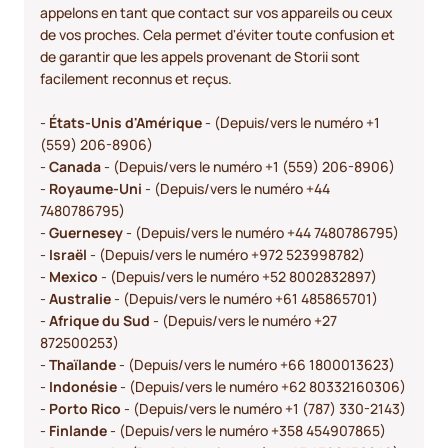
appelons en tant que contact sur vos appareils ou ceux
de vos proches. Cela permet d'éviter toute confusion et
de garantir que les appels provenant de Storii sont
facilement reconnus et reçus.
-
États-Unis d'Amérique
- (Depuis/vers le numéro +1
(559) 206-8906)
-
Canada
- (Depuis/vers le numéro +1 (559) 206-8906)
-
Royaume-Uni
- (Depuis/vers le numéro +44
7480786795)
-
Guernesey
- (Depuis/vers le numéro +44 7480786795)
-
Israël
- (Depuis/vers le numéro +972 523998782)
-
Mexico
- (Depuis/vers le numéro +52 8002832897)
-
Australie
- (Depuis/vers le numéro +61 485865701)
-
Afrique du Sud
- (Depuis/vers le numéro +27
872500253)
-
Thaïlande
- (Depuis/vers le numéro +66 1800013623)
-
Indonésie
- (Depuis/vers le numéro +62 80332160306)
-
Porto Rico
- (Depuis/vers le numéro +1 (787) 330-2143)
-
Finlande
- (Depuis/vers le numéro +358 454907865)